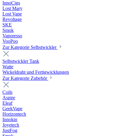
InnoCigs
Lost Mary
Lost Vape
Revoltage
SKE
Smok
Vaporesso
VooPoo
Zur Kategorie Selbstwickler
Selbstwickler Tank
Watte
Wickeldraht und Fertigwicklungen
Zur Kategorie Zubehör
Coils
Aspire
Eleaf
GeekVape
Horizontech
Innokin
Joyetech
JustFog
Smok