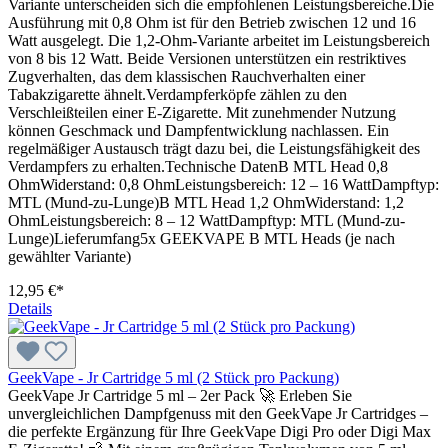
Variante unterscheiden sich die empfohlenen Leistungsbereiche.Die
Ausführung mit 0,8 Ohm ist für den Betrieb zwischen 12 und 16
Watt ausgelegt. Die 1,2-Ohm-Variante arbeitet im Leistungsbereich
von 8 bis 12 Watt. Beide Versionen unterstützen ein restriktives
Zugverhalten, das dem klassischen Rauchverhalten einer
Tabakzigarette ähnelt.Verdampferköpfe zählen zu den
Verschleißteilen einer E-Zigarette. Mit zunehmender Nutzung
können Geschmack und Dampfentwicklung nachlassen. Ein
regelmäßiger Austausch trägt dazu bei, die Leistungsfähigkeit des
Verdampfers zu erhalten.Technische DatenB MTL Head 0,8
OhmWiderstand: 0,8 OhmLeistungsbereich: 12 – 16 WattDampftyp:
MTL (Mund-zu-Lunge)B MTL Head 1,2 OhmWiderstand: 1,2
OhmLeistungsbereich: 8 – 12 WattDampftyp: MTL (Mund-zu-
Lunge)Lieferumfang5x GEEKVAPE B MTL Heads (je nach
gewählter Variante)
12,95 €*
Details
GeekVape - Jr Cartridge 5 ml (2 Stück pro Packung)
GeekVape Jr Cartridge 5 ml – 2er Pack 🚀 Erleben Sie
unvergleichlichen Dampfgenuss mit den GeekVape Jr Cartridges –
die perfekte Ergänzung für Ihre GeekVape Digi Pro oder Digi Max