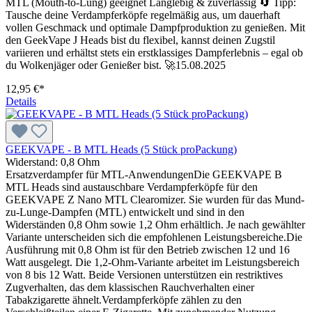
MTL (Mouth-to-Lung) geeignet Langlebig & zuverlässig 🔄 Tipp:
Tausche deine Verdampferköpfe regelmäßig aus, um dauerhaft
vollen Geschmack und optimale Dampfproduktion zu genießen. Mit
den GeekVape J Heads bist du flexibel, kannst deinen Zugstil
variieren und erhältst stets ein erstklassiges Dampferlebnis – egal ob
du Wolkenjäger oder Genießer bist. 🚀15.08.2025
12,95 €*
Details
GEEKVAPE - B MTL Heads (5 Stück proPackung)
Widerstand:
0,8 Ohm
Ersatzverdampfer für MTL-AnwendungenDie GEEKVAPE B
MTL Heads sind austauschbare Verdampferköpfe für den
GEEKVAPE Z Nano MTL Clearomizer. Sie wurden für das Mund-
zu-Lunge-Dampfen (MTL) entwickelt und sind in den
Widerständen 0,8 Ohm sowie 1,2 Ohm erhältlich. Je nach gewählter
Variante unterscheiden sich die empfohlenen Leistungsbereiche.Die
Ausführung mit 0,8 Ohm ist für den Betrieb zwischen 12 und 16
Watt ausgelegt. Die 1,2-Ohm-Variante arbeitet im Leistungsbereich
von 8 bis 12 Watt. Beide Versionen unterstützen ein restriktives
Zugverhalten, das dem klassischen Rauchverhalten einer
Tabakzigarette ähnelt.Verdampferköpfe zählen zu den