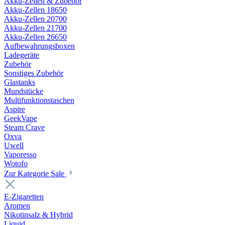
Akku-Zellen & Zubehör
Akku-Zellen 18650
Akku-Zellen 20700
Akku-Zellen 21700
Akku-Zellen 26650
Aufbewahrungsboxen
Ladegeräte
Zubehör
Sonstiges Zubehör
Glastanks
Mundstücke
Multifunktionstaschen
Aspire
GeekVape
Steam Crave
Oxva
Uwell
Vaporesso
Wotofo
Zur Kategorie Sale
E-Zigaretten
Aromen
Nikotinsalz & Hybrid
Liquid