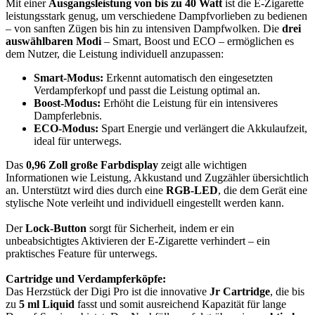
Mit einer
Ausgangsleistung von bis zu 40 Watt
ist die E-Zigarette
leistungsstark genug, um verschiedene Dampfvorlieben zu bedienen
– von sanften Zügen bis hin zu intensiven Dampfwolken. Die
drei
auswählbaren Modi
– Smart, Boost und ECO – ermöglichen es
dem Nutzer, die Leistung individuell anzupassen:
Smart-Modus:
Erkennt automatisch den eingesetzten
Verdampferkopf und passt die Leistung optimal an.
Boost-Modus:
Erhöht die Leistung für ein intensiveres
Dampferlebnis.
ECO-Modus:
Spart Energie und verlängert die Akkulaufzeit,
ideal für unterwegs.
Das
0,96 Zoll große Farbdisplay
zeigt alle wichtigen
Informationen wie Leistung, Akkustand und Zugzähler übersichtlich
an. Unterstützt wird dies durch eine
RGB-LED
, die dem Gerät eine
stylische Note verleiht und individuell eingestellt werden kann.
Der
Lock-Button
sorgt für Sicherheit, indem er ein
unbeabsichtigtes Aktivieren der E-Zigarette verhindert – ein
praktisches Feature für unterwegs.
Cartridge und Verdampferköpfe:
Das Herzstück der Digi Pro ist die innovative
Jr Cartridge
, die bis
zu
5 ml Liquid
fasst und somit ausreichend Kapazität für lange