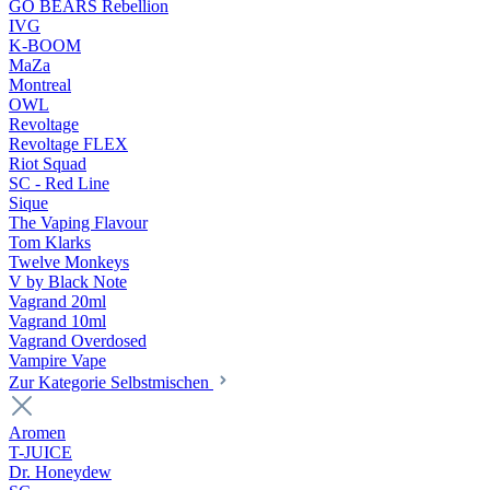
GO BEARS Rebellion
IVG
K-BOOM
MaZa
Montreal
OWL
Revoltage
Revoltage FLEX
Riot Squad
SC - Red Line
Sique
The Vaping Flavour
Tom Klarks
Twelve Monkeys
V by Black Note
Vagrand 20ml
Vagrand 10ml
Vagrand Overdosed
Vampire Vape
Zur Kategorie Selbstmischen
Aromen
T-JUICE
Dr. Honeydew