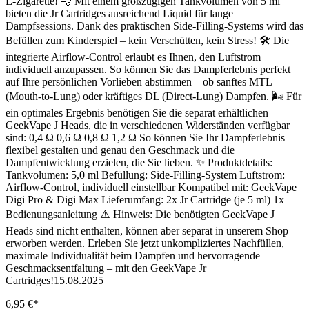
E-Zigarette! 💨 Mit einem großzügigen Tankvolumen von 5 ml
bieten die Jr Cartridges ausreichend Liquid für lange
Dampfsessions. Dank des praktischen Side-Filling-Systems wird das
Befüllen zum Kinderspiel – kein Verschütten, kein Stress! 🛠️ Die
integrierte Airflow-Control erlaubt es Ihnen, den Luftstrom
individuell anzupassen. So können Sie das Dampferlebnis perfekt
auf Ihre persönlichen Vorlieben abstimmen – ob sanftes MTL
(Mouth-to-Lung) oder kräftiges DL (Direct-Lung) Dampfen. 🌬️ Für
ein optimales Ergebnis benötigen Sie die separat erhältlichen
GeekVape J Heads, die in verschiedenen Widerständen verfügbar
sind: 0,4 Ω 0,6 Ω 0,8 Ω 1,2 Ω So können Sie Ihr Dampferlebnis
flexibel gestalten und genau den Geschmack und die
Dampfentwicklung erzielen, die Sie lieben. ✨ Produktdetails:
Tankvolumen: 5,0 ml Befüllung: Side-Filling-System Luftstrom:
Airflow-Control, individuell einstellbar Kompatibel mit: GeekVape
Digi Pro & Digi Max Lieferumfang: 2x Jr Cartridge (je 5 ml) 1x
Bedienungsanleitung ⚠️ Hinweis: Die benötigten GeekVape J
Heads sind nicht enthalten, können aber separat in unserem Shop
erworben werden. Erleben Sie jetzt unkompliziertes Nachfüllen,
maximale Individualität beim Dampfen und hervorragende
Geschmacksentfaltung – mit den GeekVape Jr
Cartridges!15.08.2025
6,95 €*