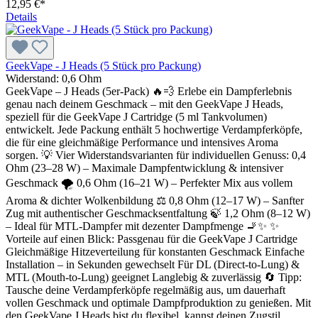
12,95 €*
Details
GeekVape - J Heads (5 Stück pro Packung)
Widerstand:
0,6 Ohm
GeekVape – J Heads (5er-Pack) 🔥💨 Erlebe ein Dampferlebnis
genau nach deinem Geschmack – mit den GeekVape J Heads,
speziell für die GeekVape J Cartridge (5 ml Tankvolumen)
entwickelt. Jede Packung enthält 5 hochwertige Verdampferköpfe,
die für eine gleichmäßige Performance und intensives Aroma
sorgen. 💡 Vier Widerstandsvarianten für individuellen Genuss: 0,4
Ohm (23–28 W) – Maximale Dampfentwicklung & intensiver
Geschmack 🌪️ 0,6 Ohm (16–21 W) – Perfekter Mix aus vollem
Aroma & dichter Wolkenbildung ⚖️ 0,8 Ohm (12–17 W) – Sanfter
Zug mit authentischer Geschmacksentfaltung 🍃 1,2 Ohm (8–12 W)
– Ideal für MTL-Dampfer mit dezenter Dampfmenge 🚬✨ ✨
Vorteile auf einen Blick: Passgenau für die GeekVape J Cartridge
Gleichmäßige Hitzeverteilung für konstanten Geschmack Einfache
Installation – in Sekunden gewechselt Für DL (Direct-to-Lung) &
MTL (Mouth-to-Lung) geeignet Langlebig & zuverlässig 🔄 Tipp:
Tausche deine Verdampferköpfe regelmäßig aus, um dauerhaft
vollen Geschmack und optimale Dampfproduktion zu genießen. Mit
den GeekVape J Heads bist du flexibel, kannst deinen Zugstil