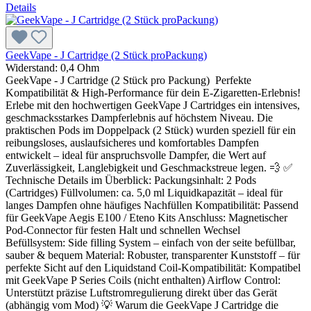
Details
GeekVape - J Cartridge (2 Stück proPackung)
Widerstand:
0,4 Ohm
GeekVape - J Cartridge (2 Stück pro Packung) Perfekte
Kompatibilität & High-Performance für dein E-Zigaretten-Erlebnis!
Erlebe mit den hochwertigen GeekVape J Cartridges ein intensives,
geschmacksstarkes Dampferlebnis auf höchstem Niveau. Die
praktischen Pods im Doppelpack (2 Stück) wurden speziell für ein
reibungsloses, auslaufsicheres und komfortables Dampfen
entwickelt – ideal für anspruchsvolle Dampfer, die Wert auf
Zuverlässigkeit, Langlebigkeit und Geschmackstreue legen. 💨 ✅
Technische Details im Überblick: Packungsinhalt: 2 Pods
(Cartridges) Füllvolumen: ca. 5,0 ml Liquidkapazität – ideal für
langes Dampfen ohne häufiges Nachfüllen Kompatibilität: Passend
für GeekVape Aegis E100 / Eteno Kits Anschluss: Magnetischer
Pod-Connector für festen Halt und schnellen Wechsel
Befüllsystem: Side filling System – einfach von der seite befüllbar,
sauber & bequem Material: Robuster, transparenter Kunststoff – für
perfekte Sicht auf den Liquidstand Coil-Kompatibilität: Kompatibel
mit GeekVape P Series Coils (nicht enthalten) Airflow Control:
Unterstützt präzise Luftstromregulierung direkt über das Gerät
(abhängig vom Mod) 💡 Warum die GeekVape J Cartridge die