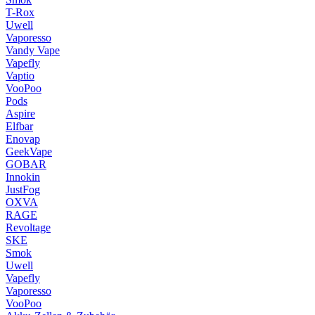
T-Rox
Uwell
Vaporesso
Vandy Vape
Vapefly
Vaptio
VooPoo
Pods
Aspire
Elfbar
Enovap
GeekVape
GOBAR
Innokin
JustFog
OXVA
RAGE
Revoltage
SKE
Smok
Uwell
Vapefly
Vaporesso
VooPoo