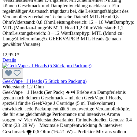
Verschleißteilen einer E-Zigarette. Mit zunehmender Nutzung
können Geschmack und Dampfentwicklung nachlassen. Ein
regelmäßiger Austausch trägt dazu bei, die Leistungsfähigkeit des
Verdampfers zu erhalten.Technische DatenB MTL Head 0,8
OhmWiderstand: 0,8 OhmLeistungsbereich: 12 – 16 WattDampftyp:
MTL (Mund-zu-Lunge)B MTL Head 1,2 OhmWiderstand: 1,2
OhmLeistungsbereich: 8 – 12 WattDampftyp: MTL (Mund-zu-
Lunge)Lieferumfang5x GEEKVAPE B MTL Heads (je nach
gewählter Variante)
12,95 €*
Details
GeekVape - J Heads (5 Stück pro Packung)
Widerstand:
1,2 Ohm
GeekVape – J Heads (5er-Pack) 🔥💨 Erlebe ein Dampferlebnis
genau nach deinem Geschmack – mit den GeekVape J Heads,
speziell für die GeekVape J Cartridge (5 ml Tankvolumen)
entwickelt. Jede Packung enthält 5 hochwertige Verdampferköpfe,
die für eine gleichmäßige Performance und intensives Aroma
sorgen. 💡 Vier Widerstandsvarianten für individuellen Genuss: 0,4
Ohm (23–28 W) – Maximale Dampfentwicklung & intensiver
Geschmack 🌪️ 0,6 Ohm (16–21 W) – Perfekter Mix aus vollem