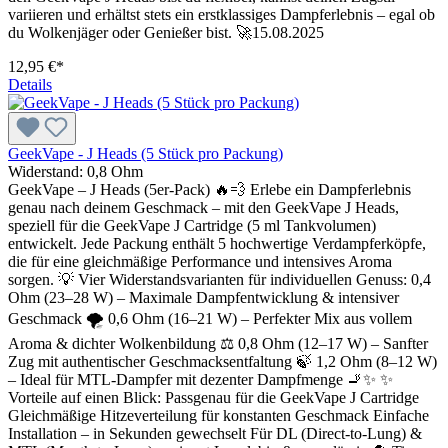
variieren und erhältst stets ein erstklassiges Dampferlebnis – egal ob
du Wolkenjäger oder Genießer bist. 🚀15.08.2025
12,95 €*
Details
GeekVape - J Heads (5 Stück pro Packung)
Widerstand:
0,8 Ohm
GeekVape – J Heads (5er-Pack) 🔥💨 Erlebe ein Dampferlebnis
genau nach deinem Geschmack – mit den GeekVape J Heads,
speziell für die GeekVape J Cartridge (5 ml Tankvolumen)
entwickelt. Jede Packung enthält 5 hochwertige Verdampferköpfe,
die für eine gleichmäßige Performance und intensives Aroma
sorgen. 💡 Vier Widerstandsvarianten für individuellen Genuss: 0,4
Ohm (23–28 W) – Maximale Dampfentwicklung & intensiver
Geschmack 🌪️ 0,6 Ohm (16–21 W) – Perfekter Mix aus vollem
Aroma & dichter Wolkenbildung ⚖️ 0,8 Ohm (12–17 W) – Sanfter
Zug mit authentischer Geschmacksentfaltung 🍃 1,2 Ohm (8–12 W)
– Ideal für MTL-Dampfer mit dezenter Dampfmenge 🚬✨ ✨
Vorteile auf einen Blick: Passgenau für die GeekVape J Cartridge
Gleichmäßige Hitzeverteilung für konstanten Geschmack Einfache
Installation – in Sekunden gewechselt Für DL (Direct-to-Lung) &