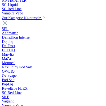
ANTIMATTER
SC-Liquid
SC Red Line
Vampire Vape
Zur Kategorie Nikotinsalz
5EL
Antimatter
Dampflion Intense
Dojoliq
Dr. Frost
ELFLIQ
Maryliq
MaZa
Montreal
NexLiq by Pod Salt
OWLIQ
Overvape
Pod Salt
PopLiq
Revoltage FLEX
SC Red Line
SKE
Vagrand
Vampire Vape