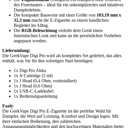
des Feuertasters – ideal für ein unkompliziertes und intuitives
Dampferlebnis.
Die kompakte Bauweise mit einer Größe von
103,19 mm x
32,3 mm
macht die E-Zigarette zu einem handlichen
Begleiter im Alltag.
Die
RGB-Beleuchtung
verleiht dem Gerät einen
futuristischen Look und kann an die persönlichen Vorlieben
angepasst werden.
Lieferumfang:
Die GeekVape Digi Pro wird als komplettes Set geliefert, das alles
enthält, was Sie für den sofortigen Start benötigen:
1x Digi Pro Akku
1x Jr Cartridge (5 ml)
1x J Head (0,4 Ohm, vorinstalliert)
1x J Head (0,6 Ohm)
1x USB-C-Ladekabel
1x Bedienungsanleitung
Fazit:
Die GeekVape Digi Pro E-Zigarette ist die perfekte Wahl für
Dampfer, die Wert auf Leistung, Komfort und Design legen. Mit
ihrer einfachen Bedienung, den zahlreichen
Anpassungsmöglichkeiten und den hochwertigen Materialien bietet