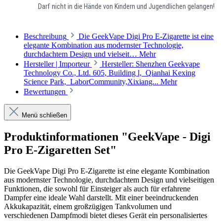
Darf nicht in die Hände von Kindern und Jugendlichen gelangen!
Beschreibung
Die GeekVape Digi Pro E-Zigarette ist eine
elegante Kombination aus modernster Technologie,
durchdachtem Design und vielseit…
Mehr
Hersteller | Importeur
Hersteller: Shenzhen Geekvape
Technology Co., Ltd. 605, Building l, Qianhai Kexing
Science Park, LaborCommunity,Xixiang...
Mehr
Bewertungen
Menü schließen
Produktinformationen "GeekVape - Digi
Pro E-Zigaretten Set"
Die GeekVape Digi Pro E-Zigarette ist eine elegante Kombination
aus modernster Technologie, durchdachtem Design und vielseitigen
Funktionen, die sowohl für Einsteiger als auch für erfahrene
Dampfer eine ideale Wahl darstellt. Mit einer beeindruckenden
Akkukapazität, einem großzügigen Tankvolumen und
verschiedenen Dampfmodi bietet dieses Gerät ein personalisiertes