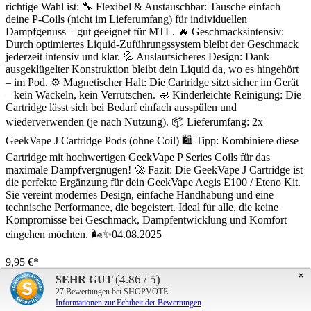
richtige Wahl ist: 🔧 Flexibel & Austauschbar: Tausche einfach
deine P-Coils (nicht im Lieferumfang) für individuellen
Dampfgenuss – gut geeignet für MTL. 🔥 Geschmacksintensiv:
Durch optimiertes Liquid-Zuführungssystem bleibt der Geschmack
jederzeit intensiv und klar. 💦 Auslaufsicheres Design: Dank
ausgeklügelter Konstruktion bleibt dein Liquid da, wo es hingehört
– im Pod. ⚙️ Magnetischer Halt: Die Cartridge sitzt sicher im Gerät
– kein Wackeln, kein Verrutschen. 🧼 Kinderleichte Reinigung: Die
Cartridge lässt sich bei Bedarf einfach ausspülen und
wiederverwenden (je nach Nutzung). 📦 Lieferumfang: 2x
GeekVape J Cartridge Pods (ohne Coil) 🛍️ Tipp: Kombiniere diese
Cartridge mit hochwertigen GeekVape P Series Coils für das
maximale Dampfvergnügen! 🚀 Fazit: Die GeekVape J Cartridge ist
die perfekte Ergänzung für dein GeekVape Aegis E100 / Eteno Kit.
Sie vereint modernes Design, einfache Handhabung und eine
technische Performance, die begeistert. Ideal für alle, die keine
Kompromisse bei Geschmack, Dampfentwicklung und Komfort
eingehen möchten. 🌬️✨04.08.2025
9,95 €*
Details
×
(4.86 / 5)
SEHR GUT
27
Bewertungen bei SHOPVOTE
Informationen zur Echtheit der Bewertungen