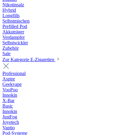
Nikotinsalz
Hybrid
Longfills
Selbstmischen
Prefilled Pod
Akkuträger
Verdampfer
Selbstwickler
Zubehör
Sale
Zur Kategorie E-Zigaretten
Professional
Aspire
Geekvape
VooPoo
Innokin
X-Bar
Basic
Innokin
JustFog
Joyetech
Vaptio
Pod-Systeme