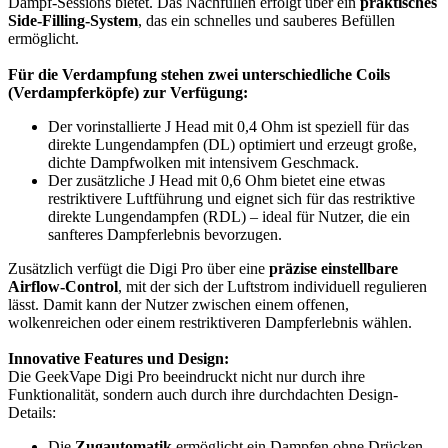
Dampf-Sessions bietet. Das Nachfüllen erfolgt über ein
praktisches
Side-Filling-System
, das ein schnelles und sauberes Befüllen
ermöglicht.
Für die Verdampfung stehen zwei unterschiedliche Coils
(Verdampferköpfe) zur Verfügung:
Der vorinstallierte J Head mit 0,4 Ohm ist speziell für das
direkte Lungendampfen (DL) optimiert und erzeugt große,
dichte Dampfwolken mit intensivem Geschmack.
Der zusätzliche J Head mit 0,6 Ohm bietet eine etwas
restriktivere Luftführung und eignet sich für das restriktive
direkte Lungendampfen (RDL) – ideal für Nutzer, die ein
sanfteres Dampferlebnis bevorzugen.
Zusätzlich verfügt die Digi Pro über eine
präzise einstellbare
Airflow-Control
, mit der sich der Luftstrom individuell regulieren
lässt. Damit kann der Nutzer zwischen einem offenen,
wolkenreichen oder einem restriktiveren Dampferlebnis wählen.
Innovative Features und Design:
Die GeekVape Digi Pro beeindruckt nicht nur durch ihre
Funktionalität, sondern auch durch ihre durchdachten Design-
Details:
Die
Zugautomatik
ermöglicht ein Dampfen ohne Drücken