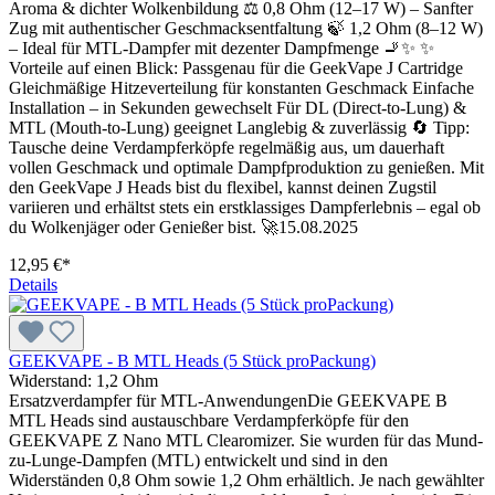
Aroma & dichter Wolkenbildung ⚖️ 0,8 Ohm (12–17 W) – Sanfter
Zug mit authentischer Geschmacksentfaltung 🍃 1,2 Ohm (8–12 W)
– Ideal für MTL-Dampfer mit dezenter Dampfmenge 🚬✨ ✨
Vorteile auf einen Blick: Passgenau für die GeekVape J Cartridge
Gleichmäßige Hitzeverteilung für konstanten Geschmack Einfache
Installation – in Sekunden gewechselt Für DL (Direct-to-Lung) &
MTL (Mouth-to-Lung) geeignet Langlebig & zuverlässig 🔄 Tipp:
Tausche deine Verdampferköpfe regelmäßig aus, um dauerhaft
vollen Geschmack und optimale Dampfproduktion zu genießen. Mit
den GeekVape J Heads bist du flexibel, kannst deinen Zugstil
variieren und erhältst stets ein erstklassiges Dampferlebnis – egal ob
du Wolkenjäger oder Genießer bist. 🚀15.08.2025
12,95 €*
Details
GEEKVAPE - B MTL Heads (5 Stück proPackung)
Widerstand:
1,2 Ohm
Ersatzverdampfer für MTL-AnwendungenDie GEEKVAPE B
MTL Heads sind austauschbare Verdampferköpfe für den
GEEKVAPE Z Nano MTL Clearomizer. Sie wurden für das Mund-
zu-Lunge-Dampfen (MTL) entwickelt und sind in den
Widerständen 0,8 Ohm sowie 1,2 Ohm erhältlich. Je nach gewählter