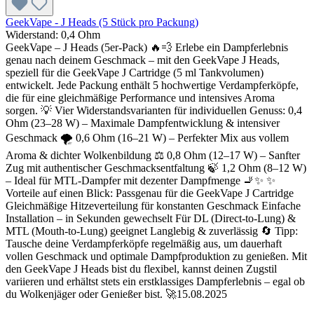
GeekVape - J Heads (5 Stück pro Packung)
Widerstand:
0,4 Ohm
GeekVape – J Heads (5er-Pack) 🔥💨 Erlebe ein Dampferlebnis
genau nach deinem Geschmack – mit den GeekVape J Heads,
speziell für die GeekVape J Cartridge (5 ml Tankvolumen)
entwickelt. Jede Packung enthält 5 hochwertige Verdampferköpfe,
die für eine gleichmäßige Performance und intensives Aroma
sorgen. 💡 Vier Widerstandsvarianten für individuellen Genuss: 0,4
Ohm (23–28 W) – Maximale Dampfentwicklung & intensiver
Geschmack 🌪️ 0,6 Ohm (16–21 W) – Perfekter Mix aus vollem
Aroma & dichter Wolkenbildung ⚖️ 0,8 Ohm (12–17 W) – Sanfter
Zug mit authentischer Geschmacksentfaltung 🍃 1,2 Ohm (8–12 W)
– Ideal für MTL-Dampfer mit dezenter Dampfmenge 🚬✨ ✨
Vorteile auf einen Blick: Passgenau für die GeekVape J Cartridge
Gleichmäßige Hitzeverteilung für konstanten Geschmack Einfache
Installation – in Sekunden gewechselt Für DL (Direct-to-Lung) &
MTL (Mouth-to-Lung) geeignet Langlebig & zuverlässig 🔄 Tipp:
Tausche deine Verdampferköpfe regelmäßig aus, um dauerhaft
vollen Geschmack und optimale Dampfproduktion zu genießen. Mit
den GeekVape J Heads bist du flexibel, kannst deinen Zugstil
variieren und erhältst stets ein erstklassiges Dampferlebnis – egal ob
du Wolkenjäger oder Genießer bist. 🚀15.08.2025