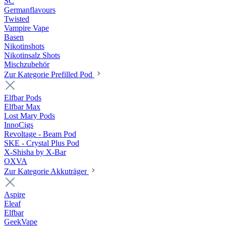
SC
Germanflavours
Twisted
Vampire Vape
Basen
Nikotinshots
Nikotinsalz Shots
Mischzubehör
Zur Kategorie Prefilled Pod
Elfbar Pods
Elfbar Max
Lost Mary Pods
InnoCigs
Revoltage - Beam Pod
SKE - Crystal Plus Pod
X-Shisha by X-Bar
OXVA
Zur Kategorie Akkuträger
Aspire
Eleaf
Elfbar
GeekVape