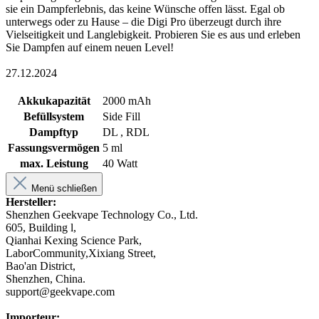
sie ein Dampferlebnis, das keine Wünsche offen lässt. Egal ob
unterwegs oder zu Hause – die Digi Pro überzeugt durch ihre
Vielseitigkeit und Langlebigkeit. Probieren Sie es aus und erleben
Sie Dampfen auf einem neuen Level!
27.12.2024
Akkukapazität
2000 mAh
Befüllsystem
Side Fill
Dampftyp
DL , RDL
Fassungsvermögen
5 ml
max. Leistung
40 Watt
Menü schließen
Hersteller:
Shenzhen Geekvape Technology Co., Ltd.
605, Building l,
Qianhai Kexing Science Park,
LaborCommunity,Xixiang Street,
Bao'an District,
Shenzhen, China.
support@geekvape.com
Importeur: