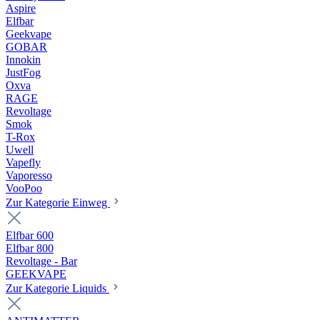
Aspire
Elfbar
Geekvape
GOBAR
Innokin
JustFog
Oxva
RAGE
Revoltage
Smok
T-Rox
Uwell
Vapefly
Vaporesso
VooPoo
Zur Kategorie Einweg
Elfbar 600
Elfbar 800
Revoltage - Bar
GEEKVAPE
Zur Kategorie Liquids