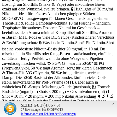
Lösung, um Shortfills (Shake-&-Vape) oder nikotinfreie Basen
exakt auf dein Wunsch-Level zu bringen. 🧪 Highlights ✅ 20 mg/ml
Nikotin – ideal für präzises Anmischen gängiger Stärken
50PG/50VG – ausgewogen für klaren Geschmack, angenehmen
Throat-Hit & solide Dampfentwicklung 10 ml Flasche – handlich,
Tropfspitze für sauberes Dosieren Neutral im Geschmack –
beeinflusst dein Aroma minimal Kompatibel mit Shortfills, Aromen
& Basen (MTL-Pods & viele DL-Setups) Kindersicherer Verschluss
& Erstöffnungs­schutz 🔒 Was ist ein Nikotin-Shot? Ein Nikotin-Shot
ist eine vordosierte Nikotin-Basis (hier 20 mg/ml) in 10 ml. Du
mischst ihn in Shortfills oder 0 mg-Basen – aufschrauben, einfüllen,
schütteln – fertig. Perfekt, wenn du ohne Waage und Pipetten
zuverlässig mischen willst. 🔁 PG/VG – warum 50/50? ⚖️ PG
(Propylenglykol, 50 %): trägt Aromen, sorgt für klaren Geschmack
& Throat-Hit. VG (Glycerin, 50 %): bringt dichten, weichen
Dampf. Die 50/50-Basis ist der Allrounder: läuft in vielen Coils
stabil, hervorragend für Pod-Systeme (MTL), aber auch in
zahlreichen DL-Setups. Mischungs-Guide (praxisnah) 🧮 Formel:
Endstärke (mg/ml) = (Shots × 200 mg) ÷ Gesamtvolumen (ml) (1
Shot = 10 ml × 20 mg/ml = 200 mg Nikotin)Anwendung 👩‍🔬👨‍🔬
Zielstärke wählen & mit der Formel oder den Beispielen planen.
×
(4.86 / 5)
SEHR GUT
Shot einfüllen (in Shortfill/0 mg-Base). Kräftig schütteln (mind. 30–
27
Bewertungen bei SHOPVOTE
60 Sek.). Kurz reifen lassen (10–20 Min.), damit sich alles homogen
Informationen zur Echtheit der Bewertungen
verbindet. Wichtig: Nicht pur dampfen! Immer mit Base/Shortfill