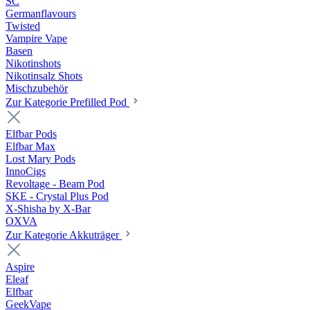
SC
Germanflavours
Twisted
Vampire Vape
Basen
Nikotinshots
Nikotinsalz Shots
Mischzubehör
Zur Kategorie Prefilled Pod
Elfbar Pods
Elfbar Max
Lost Mary Pods
InnoCigs
Revoltage - Beam Pod
SKE - Crystal Plus Pod
X-Shisha by X-Bar
OXVA
Zur Kategorie Akkuträger
Aspire
Eleaf
Elfbar
GeekVape