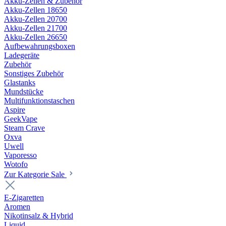
Akku-Zellen & Zubehör
Akku-Zellen 18650
Akku-Zellen 20700
Akku-Zellen 21700
Akku-Zellen 26650
Aufbewahrungsboxen
Ladegeräte
Zubehör
Sonstiges Zubehör
Glastanks
Mundstücke
Multifunktionstaschen
Aspire
GeekVape
Steam Crave
Oxva
Uwell
Vaporesso
Wotofo
Zur Kategorie Sale
E-Zigaretten
Aromen
Nikotinsalz & Hybrid
Liquid