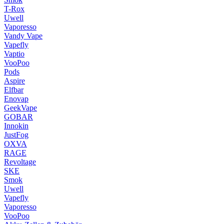
T-Rox
Uwell
Vaporesso
Vandy Vape
Vapefly
Vaptio
VooPoo
Pods
Aspire
Elfbar
Enovap
GeekVape
GOBAR
Innokin
JustFog
OXVA
RAGE
Revoltage
SKE
Smok
Uwell
Vapefly
Vaporesso
VooPoo