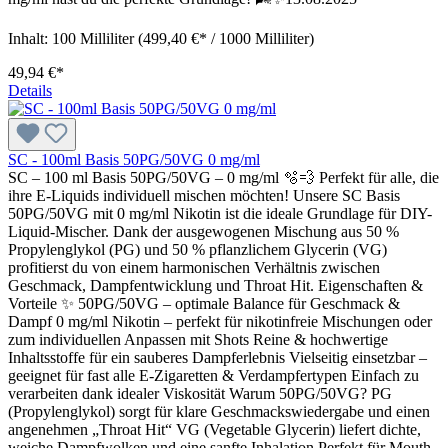
Inhalt:
100 Milliliter
(499,40 €* / 1000 Milliliter)
49,94 €*
Details
SC - 100ml Basis 50PG/50VG 0 mg/ml
SC – 100 ml Basis 50PG/50VG – 0 mg/ml 🫧💨 Perfekt für alle, die
ihre E-Liquids individuell mischen möchten! Unsere SC Basis
50PG/50VG mit 0 mg/ml Nikotin ist die ideale Grundlage für DIY-
Liquid-Mischer. Dank der ausgewogenen Mischung aus 50 %
Propylenglykol (PG) und 50 % pflanzlichem Glycerin (VG)
profitierst du von einem harmonischen Verhältnis zwischen
Geschmack, Dampfentwicklung und Throat Hit. Eigenschaften &
Vorteile ✨ 50PG/50VG – optimale Balance für Geschmack &
Dampf 0 mg/ml Nikotin – perfekt für nikotinfreie Mischungen oder
zum individuellen Anpassen mit Shots Reine & hochwertige
Inhaltsstoffe für ein sauberes Dampferlebnis Vielseitig einsetzbar –
geeignet für fast alle E-Zigaretten & Verdampfertypen Einfach zu
verarbeiten dank idealer Viskosität Warum 50PG/50VG? PG
(Propylenglykol) sorgt für klare Geschmackswiedergabe und einen
angenehmen „Throat Hit“ VG (Vegetable Glycerin) liefert dichte,
weiche Dampfwolken und eine sanfte Inhalation Perfekt für Mouth-