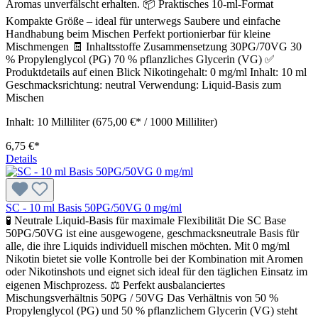
Aromas unverfälscht erhalten. 📦 Praktisches 10-ml-Format
Kompakte Größe – ideal für unterwegs Saubere und einfache
Handhabung beim Mischen Perfekt portionierbar für kleine
Mischmengen 🧾 Inhaltsstoffe Zusammensetzung 30PG/70VG 30
% Propylenglycol (PG) 70 % pflanzliches Glycerin (VG) ✅
Produktdetails auf einen Blick Nikotingehalt: 0 mg/ml Inhalt: 10 ml
Geschmacksrichtung: neutral Verwendung: Liquid-Basis zum
Mischen
Inhalt:
10 Milliliter
(675,00 €* / 1000 Milliliter)
6,75 €*
Details
SC - 10 ml Basis 50PG/50VG 0 mg/ml
🧪 Neutrale Liquid-Basis für maximale Flexibilität Die SC Base
50PG/50VG ist eine ausgewogene, geschmacksneutrale Basis für
alle, die ihre Liquids individuell mischen möchten. Mit 0 mg/ml
Nikotin bietet sie volle Kontrolle bei der Kombination mit Aromen
oder Nikotinshots und eignet sich ideal für den täglichen Einsatz im
eigenen Mischprozess. ⚖️ Perfekt ausbalanciertes
Mischungsverhältnis 50PG / 50VG Das Verhältnis von 50 %
Propylenglycol (PG) und 50 % pflanzlichem Glycerin (VG) steht