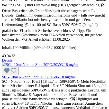
to-Lung (MTL) und Direct-to-Lung (DL) geeignet Anwendung 🛠️
Diese Basis dient als Grundflüssigkeit für selbstgemischte E-
Liquids. Einfach mit deinem Lieblingsaroma und – falls gewünscht
– einem Nikotinshot mischen, gut schütteln und genießen.
Lieferumfang 📦 1 x 100 ml SC Basis 50PG/50VG (0 mg/ml) in
praktischer Flasche mit Sicherheitsverschluss 💡 Tipp: Für
intensiveren Geschmack mehr PG-Anteil verwenden, für größere
Wolken den VG-Anteil erhöhen.13.08.2025
Inhalt:
100 Milliliter
(499,40 €* / 1000 Milliliter)
49,94 €*
Details
SC - 10ml Nikotin Shot 50PG/50VG 18 mg/ml
SC – Nikotin Shot 10 ml | 18 mg/ml | 50PG/50VG Mehr Flexibilität
beim Mischen deiner E-Liquids! Der SC Nikotin Shot mit 18 mg/ml
auf ausgewogener 50PG/50VG-Basis ist die praktische Lösung, um
Shortfills (Shake-&-Vape) oder nikotinfreie Basen schnell und
präzise auf deine Wunschstärke zu bringen. 💨🧪 Highlights auf
einen Blick ✅ 18 mg/ml Nikotin – ideal zum präzisen Anmischen
gängiger Stärken 50PG/50VG – ausgewogenes Verhältnis für klaren