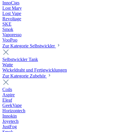
InnoCigs
Lost Mary
Lost Vape
Revoltage
SKE
Smok
Vaporesso
VooPoo
Zur Kategorie Selbstwickler
Selbstwickler Tank
Watte
Wickeldraht und Fertigwicklungen
Zur Kategorie Zubehör
Coils
Aspire
Eleaf
GeekVape
Horizontech
Innokin
Joyetech
JustFog
Smok