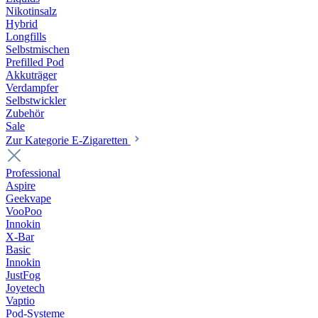
Nikotinsalz
Hybrid
Longfills
Selbstmischen
Prefilled Pod
Akkuträger
Verdampfer
Selbstwickler
Zubehör
Sale
Zur Kategorie E-Zigaretten
Professional
Aspire
Geekvape
VooPoo
Innokin
X-Bar
Basic
Innokin
JustFog
Joyetech
Vaptio
Pod-Systeme