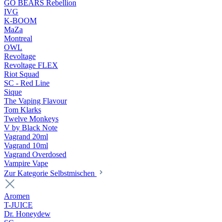
GO BEARS Rebellion
IVG
K-BOOM
MaZa
Montreal
OWL
Revoltage
Revoltage FLEX
Riot Squad
SC - Red Line
Sique
The Vaping Flavour
Tom Klarks
Twelve Monkeys
V by Black Note
Vagrand 20ml
Vagrand 10ml
Vagrand Overdosed
Vampire Vape
Zur Kategorie Selbstmischen
Aromen
T-JUICE
Dr. Honeydew