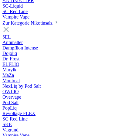
ANTIMATTER
SC-Liquid
SC Red Line
Vampire Vape
Zur Kategorie Nikotinsalz
5EL
Antimatter
Dampflion Intense
Dojoliq
Dr. Frost
ELFLIQ
Maryliq
MaZa
Montreal
NexLiq by Pod Salt
OWLIQ
Overvape
Pod Salt
PopLiq
Revoltage FLEX
SC Red Line
SKE
Vagrand
Vampire Vape