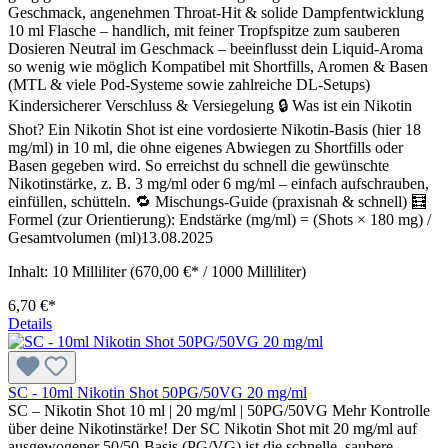
Geschmack, angenehmen Throat-Hit & solide Dampfentwicklung
10 ml Flasche – handlich, mit feiner Tropfspitze zum sauberen
Dosieren Neutral im Geschmack – beeinflusst dein Liquid-Aroma
so wenig wie möglich Kompatibel mit Shortfills, Aromen & Basen
(MTL & viele Pod-Systeme sowie zahlreiche DL-Setups)
Kindersicherer Verschluss & Versiegelung 🔒 Was ist ein Nikotin
Shot? Ein Nikotin Shot ist eine vordosierte Nikotin-Basis (hier 18
mg/ml) in 10 ml, die ohne eigenes Abwiegen zu Shortfills oder
Basen gegeben wird. So erreichst du schnell die gewünschte
Nikotinstärke, z. B. 3 mg/ml oder 6 mg/ml – einfach aufschrauben,
einfüllen, schütteln. 🔁 Mischungs-Guide (praxisnah & schnell) 🧮
Formel (zur Orientierung): Endstärke (mg/ml) = (Shots × 180 mg) /
Gesamtvolumen (ml)13.08.2025
Inhalt:
10 Milliliter
(670,00 €* / 1000 Milliliter)
6,70 €*
Details
SC - 10ml Nikotin Shot 50PG/50VG 20 mg/ml
SC – Nikotin Shot 10 ml | 20 mg/ml | 50PG/50VG Mehr Kontrolle
über deine Nikotinstärke! Der SC Nikotin Shot mit 20 mg/ml auf
ausgewogener 50/50-Basis (PG/VG) ist die schnelle, saubere