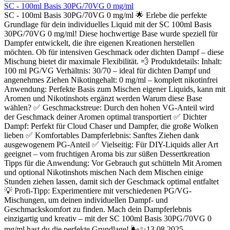
SC - 100ml Basis 30PG/70VG 0 mg/ml
SC - 100ml Basis 30PG/70VG 0 mg/ml 🌟 Erlebe die perfekte
Grundlage für dein individuelles Liquid mit der SC 100ml Basis
30PG/70VG 0 mg/ml! Diese hochwertige Base wurde speziell für
Dampfer entwickelt, die ihre eigenen Kreationen herstellen
möchten. Ob für intensiven Geschmack oder dichten Dampf – diese
Mischung bietet dir maximale Flexibilität. 💨 Produktdetails: Inhalt:
100 ml PG/VG Verhältnis: 30/70 – ideal für dichten Dampf und
angenehmes Ziehen Nikotingehalt: 0 mg/ml – komplett nikotinfrei
Anwendung: Perfekte Basis zum Mischen eigener Liquids, kann mit
Aromen und Nikotinshots ergänzt werden Warum diese Base
wählen? ✅ Geschmackstreue: Durch den hohen VG-Anteil wird
der Geschmack deiner Aromen optimal transportiert ✅ Dichter
Dampf: Perfekt für Cloud Chaser und Dampfer, die große Wolken
lieben ✅ Komfortables Dampferlebnis: Sanftes Ziehen dank
ausgewogenem PG-Anteil ✅ Vielseitig: Für DIY-Liquids aller Art
geeignet – vom fruchtigen Aroma bis zur süßen Dessertkreation
Tipps für die Anwendung: Vor Gebrauch gut schütteln Mit Aromen
und optional Nikotinshots mischen Nach dem Mischen einige
Stunden ziehen lassen, damit sich der Geschmack optimal entfaltet
💡 Profi-Tipp: Experimentiere mit verschiedenen PG/VG-
Mischungen, um deinen individuellen Dampf- und
Geschmackskomfort zu finden. Mach dein Dampferlebnis
einzigartig und kreativ – mit der SC 100ml Basis 30PG/70VG 0
mg/ml hast du die perfekte Grundlage! 🌬️✨13.08.2025