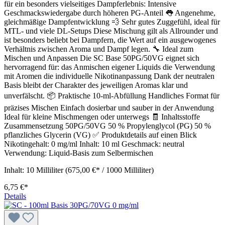
für ein besonders vielseitiges Dampferlebnis: Intensive
Geschmackswiedergabe durch höheren PG-Anteil 👅 Angenehme,
gleichmäßige Dampfentwicklung 💨 Sehr gutes Zuggefühl, ideal für
MTL- und viele DL-Setups Diese Mischung gilt als Allrounder und
ist besonders beliebt bei Dampfern, die Wert auf ein ausgewogenes
Verhältnis zwischen Aroma und Dampf legen. 🔧 Ideal zum
Mischen und Anpassen Die SC Base 50PG/50VG eignet sich
hervorragend für: das Anmischen eigener Liquids die Verwendung
mit Aromen die individuelle Nikotinanpassung Dank der neutralen
Basis bleibt der Charakter des jeweiligen Aromas klar und
unverfälscht. 📦 Praktische 10-ml-Abfüllung Handliches Format für
präzises Mischen Einfach dosierbar und sauber in der Anwendung
Ideal für kleine Mischmengen oder unterwegs 🧾 Inhaltsstoffe
Zusammensetzung 50PG/50VG 50 % Propylenglycol (PG) 50 %
pflanzliches Glycerin (VG) ✅ Produktdetails auf einen Blick
Nikotingehalt: 0 mg/ml Inhalt: 10 ml Geschmack: neutral
Verwendung: Liquid-Basis zum Selbermischen
Inhalt:
10 Milliliter
(675,00 €* / 1000 Milliliter)
6,75 €*
Details