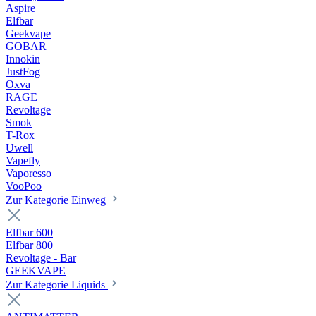
Aspire
Elfbar
Geekvape
GOBAR
Innokin
JustFog
Oxva
RAGE
Revoltage
Smok
T-Rox
Uwell
Vapefly
Vaporesso
VooPoo
Zur Kategorie Einweg
Elfbar 600
Elfbar 800
Revoltage - Bar
GEEKVAPE
Zur Kategorie Liquids