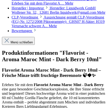
Erleben Sie mit dem Flavorist A…
Mehr
Hersteller | Importeur
Hersteller: Liquidwerk GmbH
Wolfener Str. 32, 12681 Berlin liquidwerk@gmail.com
Mehr
CLP-Verordnung
Auszeichnung gemäß CLP-Verordnung
(EG) Nr. 1272/2008 Piktogramm(e): GHS07 H-Sätze: H319
Verursacht schwere A...
Mehr
Bewertungen
Menü schließen
Produktinformationen "Flavorist -
Aroma Maroc Mint - Dark Berry 10ml"
Flavorist Aroma Maroc Mint - Dark Berry 10ml –
Frische Minze trifft fruchtige Beerennote 🍃🍓✨
Erleben Sie mit dem
Flavorist Aroma Maroc Mint - Dark Berry
eine ganz besondere Geschmacksexplosion, die Ihre Sinne erfrischt
und begeistert! Dieses hochwertige Aroma wird in einer praktischen
60 ml Chubby Gorilla Flasche geliefert, die 10 ml konzentriertes
Aroma enthält – perfekt abgestimmt zum Mischen und individuellen
Kreieren Ihres Lieblingsdampf-Erlebnisses.