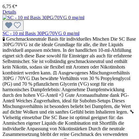
6,75 €*
Details
SC - 10 ml Basis 30PG/70VG 0 mg/ml
🧪 Geschmacksneutrale Basis für individuelles Mischen Die SC Base
30PG/70VG ist die ideale Grundlage für alle, die ihre Liquids
individuell anpassen möchten. In der handlichen 10-ml-Abfüllung
eignet sich diese Base sowohl für Einsteiger als auch für erfahrene
Selbstmischer. Sie ist vollständig geschmacksneutral und enthält
kein Nikotin, sodass sie flexibel mit Aromen oder Nikotinshots
kombiniert werden kann. ⚖️ Ausgewogenes Mischungsverhältnis
30PG / 70VG Das bewährte Verhältnis von 30 % Propylenglycol
(PG) und 70 % pflanzlichem Glycerin (VG) sorgt für ein
harmonisches Dampferlebnis: Angenehme Dampfentwicklung
durch den hohen VG-Anteil 💨 Gute Aromaaufnahme dank PG-
Anteil Weiches Zugverhalten, ideal für Subohm-Setups Dieses
Mischungsverhältnis ist besonders beliebt bei Dampfern, die Wert
auf dichte Wolken und ein sanftes Gefühl beim Inhalieren legen. 🔧
Vielseitig einsetzbar Die SC Base ist optimal geeignet für: das
Anmischen eigener Liquids die Kombination mit Shortfills die
individuelle Anpassung von Nikotinstärken Durch die neutrale
Zusammensetzung bleibt der reine Geschmack des verwendeten