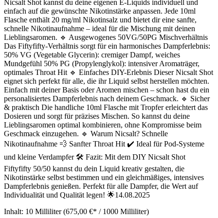
Nicsalt Shot kannst du deine eigenen E-Liquids individuell und
einfach auf die gewünschte Nikotinstärke anpassen. Jede 10ml
Flasche enthält 20 mg/ml Nikotinsalz und bietet dir eine sanfte,
schnelle Nikotinaufnahme – ideal für die Mischung mit deinen
Lieblingsaromen. 🔹 Ausgewogenes 50VG/50PG Mischverhältnis
Das Fiftyfifty-Verhältnis sorgt für ein harmonisches Dampferlebnis:
50% VG (Vegetable Glycerin): cremiger Dampf, weiches
Mundgefühl 50% PG (Propylenglykol): intensiver Aromaträger,
optimales Throat Hit 🔹 Einfaches DIY-Erlebnis Dieser Nicsalt Shot
eignet sich perfekt für alle, die ihr Liquid selbst herstellen möchten.
Einfach mit deiner Basis oder Aromen mischen – schon hast du ein
personalisiertes Dampferlebnis nach deinem Geschmack. 🔹 Sicher
& praktisch Die handliche 10ml Flasche mit Tropfer erleichtert das
Dosieren und sorgt für präzises Mischen. So kannst du deine
Lieblingsaromen optimal kombinieren, ohne Kompromisse beim
Geschmack einzugehen. 🔹 Warum Nicsalt? Schnelle
Nikotinaufnahme 💨 Sanfter Throat Hit ✔️ Ideal für Pod-Systeme
und kleine Verdampfer 🛠️ Fazit: Mit dem DIY Nicsalt Shot
Fiftyfifty 50/50 kannst du dein Liquid kreativ gestalten, die
Nikotinstärke selbst bestimmen und ein gleichmäßiges, intensives
Dampferlebnis genießen. Perfekt für alle Dampfer, die Wert auf
Individualität und Qualität legen! 🌟14.08.2025
Inhalt:
10 Milliliter
(675,00 €* / 1000 Milliliter)