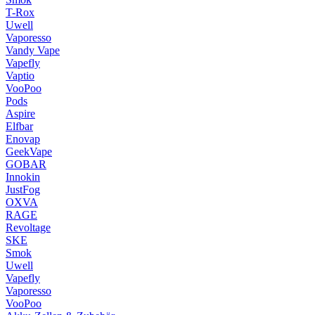
T-Rox
Uwell
Vaporesso
Vandy Vape
Vapefly
Vaptio
VooPoo
Pods
Aspire
Elfbar
Enovap
GeekVape
GOBAR
Innokin
JustFog
OXVA
RAGE
Revoltage
SKE
Smok
Uwell
Vapefly
Vaporesso
VooPoo