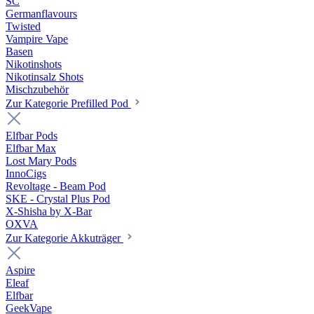
SC
Germanflavours
Twisted
Vampire Vape
Basen
Nikotinshots
Nikotinsalz Shots
Mischzubehör
Zur Kategorie Prefilled Pod
Elfbar Pods
Elfbar Max
Lost Mary Pods
InnoCigs
Revoltage - Beam Pod
SKE - Crystal Plus Pod
X-Shisha by X-Bar
OXVA
Zur Kategorie Akkuträger
Aspire
Eleaf
Elfbar
GeekVape