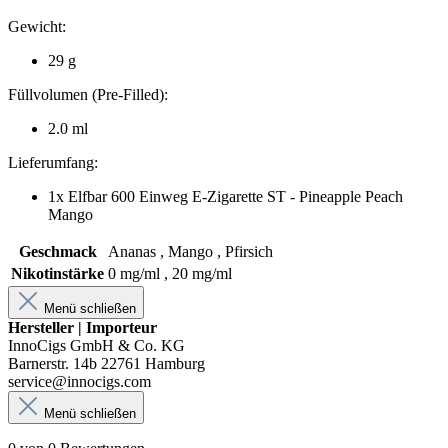
Gewicht:
29 g
Füllvolumen (Pre-Filled):
2.0 ml
Lieferumfang:
1x Elfbar 600 Einweg E-Zigarette ST - Pineapple Peach
Mango
Geschmack
Ananas , Mango , Pfirsich
Nikotinstärke
0 mg/ml , 20 mg/ml
Menü schließen
Hersteller | Importeur
InnoCigs GmbH & Co. KG
Barnerstr. 14b 22761 Hamburg
service@innocigs.com
Menü schließen