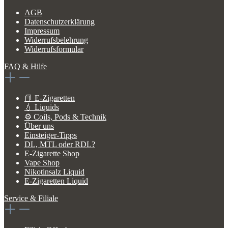
AGB
Datenschutzerklärung
Impressum
Widerrufsbelehrung
Widerrufsformular
FAQ & Hilfe
📘 E-Zigaretten
💧 Liquids
⚙️ Coils, Pods & Technik
Über uns
Einsteiger-Tipps
DL, MTL oder RDL?
E-Zigarette Shop
Vape Shop
Nikotinsalz Liquid
E-Zigaretten Liquid
Service & Filiale