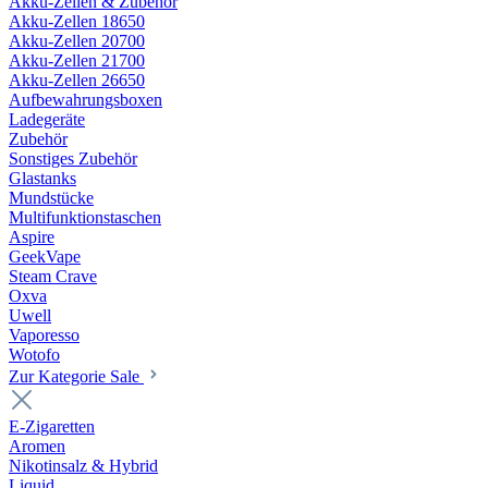
Akku-Zellen & Zubehör
Akku-Zellen 18650
Akku-Zellen 20700
Akku-Zellen 21700
Akku-Zellen 26650
Aufbewahrungsboxen
Ladegeräte
Zubehör
Sonstiges Zubehör
Glastanks
Mundstücke
Multifunktionstaschen
Aspire
GeekVape
Steam Crave
Oxva
Uwell
Vaporesso
Wotofo
Zur Kategorie Sale
E-Zigaretten
Aromen
Nikotinsalz & Hybrid
Liquid