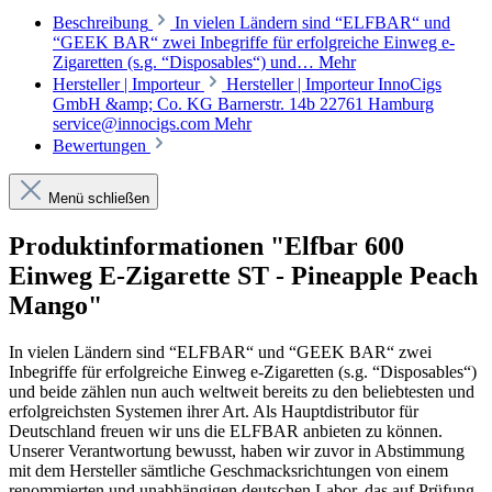
Beschreibung
In vielen Ländern sind “ELFBAR“ und
“GEEK BAR“ zwei Inbegriffe für erfolgreiche Einweg e-
Zigaretten (s.g. “Disposables“) und…
Mehr
Hersteller | Importeur
Hersteller | Importeur InnoCigs
GmbH &amp; Co. KG Barnerstr. 14b 22761 Hamburg
service@innocigs.com
Mehr
Bewertungen
Menü schließen
Produktinformationen "Elfbar 600
Einweg E-Zigarette ST - Pineapple Peach
Mango"
In vielen Ländern sind “ELFBAR“ und “GEEK BAR“ zwei
Inbegriffe für erfolgreiche Einweg e-Zigaretten (s.g. “Disposables“)
und beide zählen nun auch weltweit bereits zu den beliebtesten und
erfolgreichsten Systemen ihrer Art. Als Hauptdistributor für
Deutschland freuen wir uns die ELFBAR anbieten zu können.
Unserer Verantwortung bewusst, haben wir zuvor in Abstimmung
mit dem Hersteller sämtliche Geschmacksrichtungen von einem
renommierten und unabhängigen deutschen Labor, das auf Prüfung