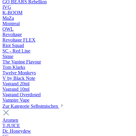
GO BEARS Rebellion
IVG
K-BOOM
MaZa
Montreal
OWL
Revoltage
Revoltage FLEX
Riot Squad
SC - Red Line
Sique
The Vaping Flavour
Tom Klarks
Twelve Monkeys
V by Black Note
Vagrand 20ml
Vagrand 10ml
Vagrand Overdosed
Vampire Vape
Zur Kategorie Selbstmischen
Aromen
T-JUICE
Dr. Honeydew