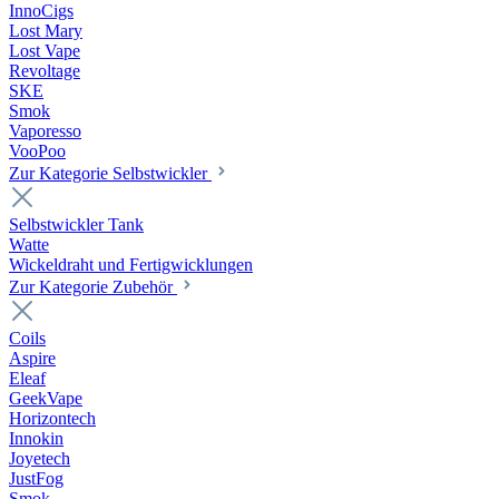
InnoCigs
Lost Mary
Lost Vape
Revoltage
SKE
Smok
Vaporesso
VooPoo
Zur Kategorie Selbstwickler
Selbstwickler Tank
Watte
Wickeldraht und Fertigwicklungen
Zur Kategorie Zubehör
Coils
Aspire
Eleaf
GeekVape
Horizontech
Innokin
Joyetech
JustFog
Smok