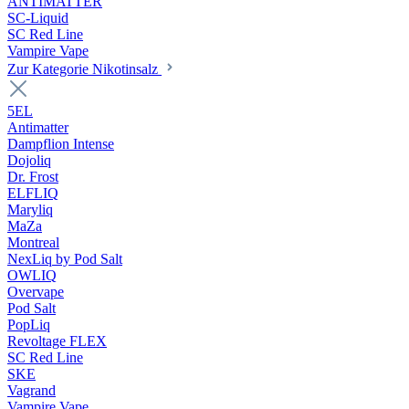
ANTIMATTER
SC-Liquid
SC Red Line
Vampire Vape
Zur Kategorie Nikotinsalz
5EL
Antimatter
Dampflion Intense
Dojoliq
Dr. Frost
ELFLIQ
Maryliq
MaZa
Montreal
NexLiq by Pod Salt
OWLIQ
Overvape
Pod Salt
PopLiq
Revoltage FLEX
SC Red Line
SKE
Vagrand
Vampire Vape