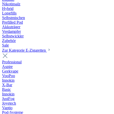
Nikotinsalz
Hybrid
Longfills
Selbstmischen
Prefilled Pod
Akkuträger
Verdampfer
Selbstwickler
Zubehör
Sale
Zur Kategorie E-Zigaretten
Professional
Aspire
Geekvape
VooPoo
Innokin
X-Bar
Basic
Innokin
JustFog
Joyetech
Vaptio
Pod-Systeme