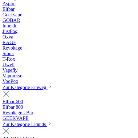
Aspire
Elfbar
Geekvape
GOBAR
Innokin
JustFog
Oxva
RAGE
Revoltage
Smok
T-Rox
Uwell
Vapefly
Vaporesso
VooPoo
Zur Kategorie Einweg
Elfbar 600
Elfbar 800
Revoltage - Bar
GEEKVAPE
Zur Kategorie Liquids