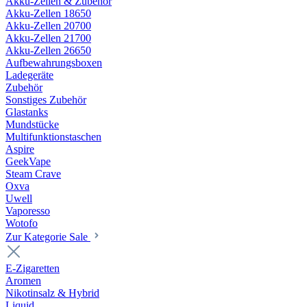
Akku-Zellen & Zubehör
Akku-Zellen 18650
Akku-Zellen 20700
Akku-Zellen 21700
Akku-Zellen 26650
Aufbewahrungsboxen
Ladegeräte
Zubehör
Sonstiges Zubehör
Glastanks
Mundstücke
Multifunktionstaschen
Aspire
GeekVape
Steam Crave
Oxva
Uwell
Vaporesso
Wotofo
Zur Kategorie Sale
E-Zigaretten
Aromen
Nikotinsalz & Hybrid
Liquid