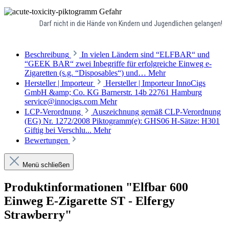
Gefahr
Darf nicht in die Hände von Kindern und Jugendlichen gelangen!
Beschreibung
In vielen Ländern sind “ELFBAR“ und
“GEEK BAR“ zwei Inbegriffe für erfolgreiche Einweg e-
Zigaretten (s.g. “Disposables“) und…
Mehr
Hersteller | Importeur
Hersteller | Importeur InnoCigs
GmbH &amp; Co. KG Barnerstr. 14b 22761 Hamburg
service@innocigs.com
Mehr
LCP-Verordnung
Auszeichnung gemäß CLP-Verordnung
(EG) Nr. 1272/2008 Piktogramm(e): GHS06 H-Sätze: H301
Giftig bei Verschlu...
Mehr
Bewertungen
Menü schließen
Produktinformationen "Elfbar 600
Einweg E-Zigarette ST - Elfergy
Strawberry"