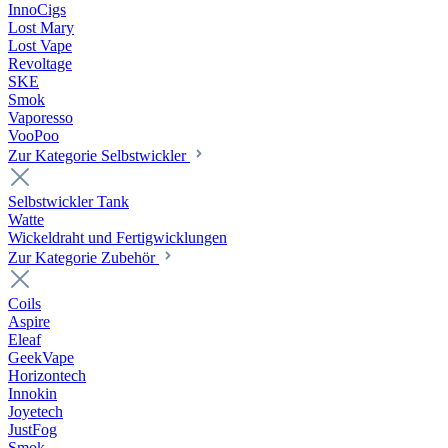
InnoCigs
Lost Mary
Lost Vape
Revoltage
SKE
Smok
Vaporesso
VooPoo
Zur Kategorie Selbstwickler
Selbstwickler Tank
Watte
Wickeldraht und Fertigwicklungen
Zur Kategorie Zubehör
Coils
Aspire
Eleaf
GeekVape
Horizontech
Innokin
Joyetech
JustFog
Smok