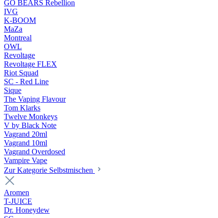
GO BEARS Rebellion
IVG
K-BOOM
MaZa
Montreal
OWL
Revoltage
Revoltage FLEX
Riot Squad
SC - Red Line
Sique
The Vaping Flavour
Tom Klarks
Twelve Monkeys
V by Black Note
Vagrand 20ml
Vagrand 10ml
Vagrand Overdosed
Vampire Vape
Zur Kategorie Selbstmischen
Aromen
T-JUICE
Dr. Honeydew