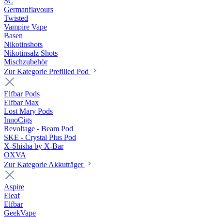
SC
Germanflavours
Twisted
Vampire Vape
Basen
Nikotinshots
Nikotinsalz Shots
Mischzubehör
Zur Kategorie Prefilled Pod
Elfbar Pods
Elfbar Max
Lost Mary Pods
InnoCigs
Revoltage - Beam Pod
SKE - Crystal Plus Pod
X-Shisha by X-Bar
OXVA
Zur Kategorie Akkuträger
Aspire
Eleaf
Elfbar
GeekVape