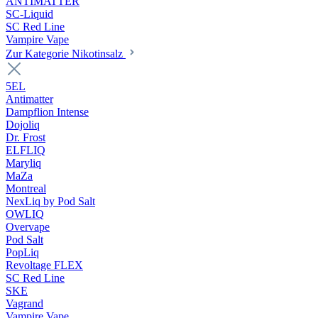
ANTIMATTER
SC-Liquid
SC Red Line
Vampire Vape
Zur Kategorie Nikotinsalz
5EL
Antimatter
Dampflion Intense
Dojoliq
Dr. Frost
ELFLIQ
Maryliq
MaZa
Montreal
NexLiq by Pod Salt
OWLIQ
Overvape
Pod Salt
PopLiq
Revoltage FLEX
SC Red Line
SKE
Vagrand
Vampire Vape