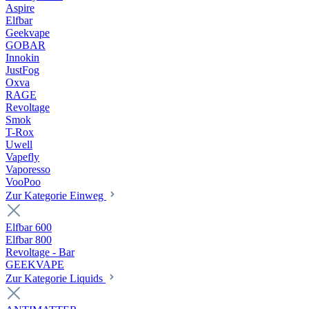
Aspire
Elfbar
Geekvape
GOBAR
Innokin
JustFog
Oxva
RAGE
Revoltage
Smok
T-Rox
Uwell
Vapefly
Vaporesso
VooPoo
Zur Kategorie Einweg
Elfbar 600
Elfbar 800
Revoltage - Bar
GEEKVAPE
Zur Kategorie Liquids