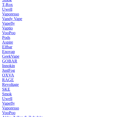
T-Rox
Uwell
Vaporesso
Vandy Vape
Vapefly
Vaptio
VooPoo
Pods
Aspire
Elfbar
Enovap
GeekVape
GOBAR
Innokin
JustFog
OXVA
RAGE
Revoltage
SKE
Smok
Uwell
Vapefly
Vaporesso
VooPoo