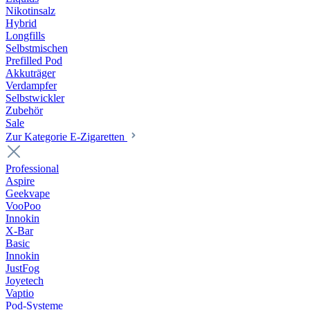
Nikotinsalz
Hybrid
Longfills
Selbstmischen
Prefilled Pod
Akkuträger
Verdampfer
Selbstwickler
Zubehör
Sale
Zur Kategorie E-Zigaretten
Professional
Aspire
Geekvape
VooPoo
Innokin
X-Bar
Basic
Innokin
JustFog
Joyetech
Vaptio
Pod-Systeme