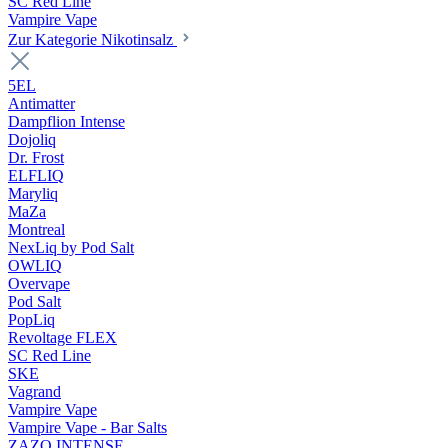
SC Red Line
Vampire Vape
Zur Kategorie Nikotinsalz
5EL
Antimatter
Dampflion Intense
Dojoliq
Dr. Frost
ELFLIQ
Maryliq
MaZa
Montreal
NexLiq by Pod Salt
OWLIQ
Overvape
Pod Salt
PopLiq
Revoltage FLEX
SC Red Line
SKE
Vagrand
Vampire Vape
Vampire Vape - Bar Salts
ZAZO INTENSE