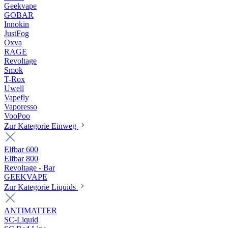
Geekvape
GOBAR
Innokin
JustFog
Oxva
RAGE
Revoltage
Smok
T-Rox
Uwell
Vapefly
Vaporesso
VooPoo
Zur Kategorie Einweg
Elfbar 600
Elfbar 800
Revoltage - Bar
GEEKVAPE
Zur Kategorie Liquids
ANTIMATTER
SC-Liquid