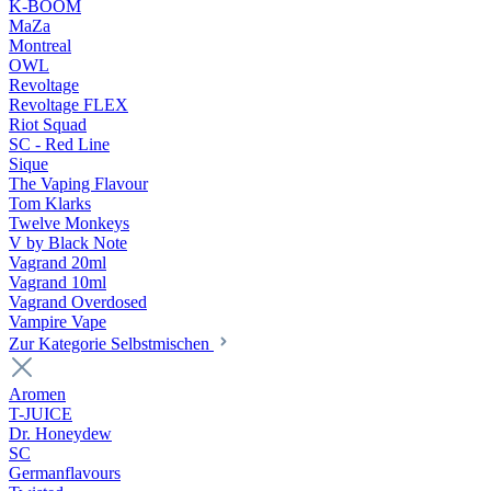
K-BOOM
MaZa
Montreal
OWL
Revoltage
Revoltage FLEX
Riot Squad
SC - Red Line
Sique
The Vaping Flavour
Tom Klarks
Twelve Monkeys
V by Black Note
Vagrand 20ml
Vagrand 10ml
Vagrand Overdosed
Vampire Vape
Zur Kategorie Selbstmischen
Aromen
T-JUICE
Dr. Honeydew
SC
Germanflavours