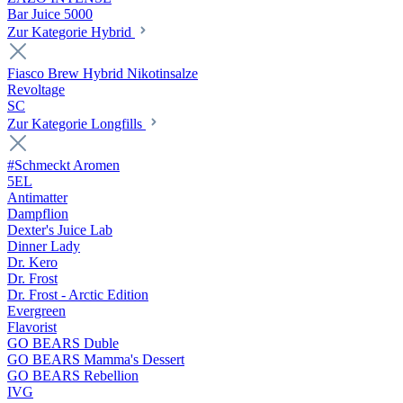
Bar Juice 5000
Zur Kategorie Hybrid
Fiasco Brew Hybrid Nikotinsalze
Revoltage
SC
Zur Kategorie Longfills
#Schmeckt Aromen
5EL
Antimatter
Dampflion
Dexter's Juice Lab
Dinner Lady
Dr. Kero
Dr. Frost
Dr. Frost - Arctic Edition
Evergreen
Flavorist
GO BEARS Duble
GO BEARS Mamma's Dessert
GO BEARS Rebellion
IVG