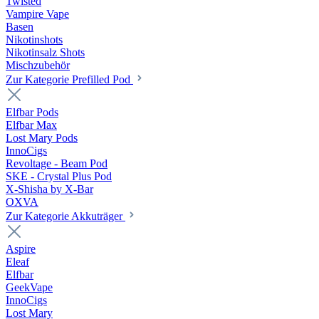
Twisted
Vampire Vape
Basen
Nikotinshots
Nikotinsalz Shots
Mischzubehör
Zur Kategorie Prefilled Pod
Elfbar Pods
Elfbar Max
Lost Mary Pods
InnoCigs
Revoltage - Beam Pod
SKE - Crystal Plus Pod
X-Shisha by X-Bar
OXVA
Zur Kategorie Akkuträger
Aspire
Eleaf
Elfbar
GeekVape
InnoCigs
Lost Mary