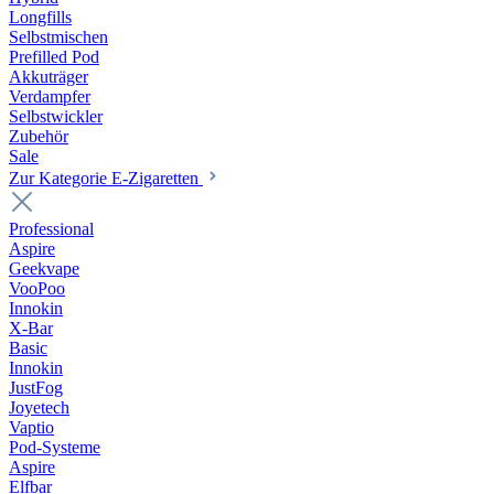
Longfills
Selbstmischen
Prefilled Pod
Akkuträger
Verdampfer
Selbstwickler
Zubehör
Sale
Zur Kategorie E-Zigaretten
Professional
Aspire
Geekvape
VooPoo
Innokin
X-Bar
Basic
Innokin
JustFog
Joyetech
Vaptio
Pod-Systeme
Aspire
Elfbar