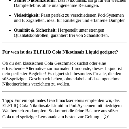
Sanfte Nikotinzufuhr:
Das Nikotinsalz sorgt für ein weiches
Dampferlebnis ohne unangenehme Reizungen.
Vielseitigkeit:
Passt perfekt zu verschiedenen Pod-Systemen
und E-Zigaretten, ideal für Einsteiger und erfahrene Dampfer.
Qualität & Sicherheit:
Hergestellt unter strengen
Qualitätskontrollen, garantiert frei von Schadstoffen.
Für wen ist das ELFLIQ Cola Nikotinsalz Liquid geeignet?
Ob du den klassischen Cola-Geschmack suchst oder eine
erfrischende Alternative zur normalen Limonade, dieses Liquid ist
dein perfekter Begleiter! Es eignet sich besonders für alle, die den
süß-spritzigen Geschmack lieben, ohne dabei auf das angenehme
Nikotinerlebnis verzichten zu wollen.
Tipp:
Für ein optimales Geschmackserlebnis empfehlen wir, das
ELFLIQ Cola Nikotinsalz Liquid in Pod-Systemen mit niedrigem
Wattbereich zu dampfen. So kommt die feine Balance aus süßer
Cola und spritziger Lemonade am besten zur Geltung. 💨⚡