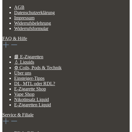
AGB
Datenschutzerklärung
Impressum
Widerrufsbelehrung
Widerrufsformular
FAQ & Hilfe
📘 E-Zigaretten
💧 Liquids
⚙️ Coils, Pods & Technik
Über uns
Einsteiger-Tipps
DL, MTL oder RDL?
E-Zigarette Shop
Vape Shop
Nikotinsalz Liquid
E-Zigaretten Liquid
Service & Filiale