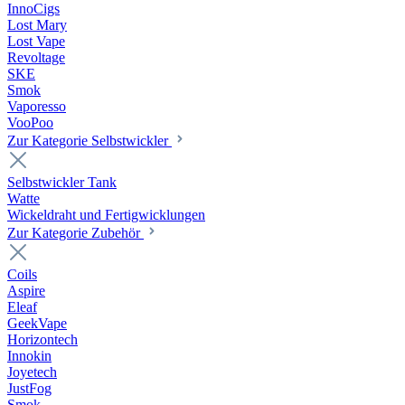
InnoCigs
Lost Mary
Lost Vape
Revoltage
SKE
Smok
Vaporesso
VooPoo
Zur Kategorie Selbstwickler
Selbstwickler Tank
Watte
Wickeldraht und Fertigwicklungen
Zur Kategorie Zubehör
Coils
Aspire
Eleaf
GeekVape
Horizontech
Innokin
Joyetech
JustFog
Smok