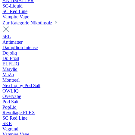
ANTIMATTER
SC-Liquid
SC Red Line
Vampire Vape
Zur Kategorie Nikotinsalz
5EL
Antimatter
Dampflion Intense
Dojoliq
Dr. Frost
ELFLIQ
Maryliq
MaZa
Montreal
NexLiq by Pod Salt
OWLIQ
Overvape
Pod Salt
PopLiq
Revoltage FLEX
SC Red Line
SKE
Vagrand
Vampire Vape