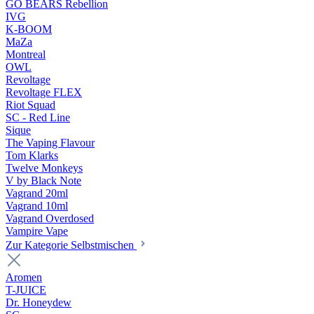
GO BEARS Rebellion
IVG
K-BOOM
MaZa
Montreal
OWL
Revoltage
Revoltage FLEX
Riot Squad
SC - Red Line
Sique
The Vaping Flavour
Tom Klarks
Twelve Monkeys
V by Black Note
Vagrand 20ml
Vagrand 10ml
Vagrand Overdosed
Vampire Vape
Zur Kategorie Selbstmischen
Aromen
T-JUICE
Dr. Honeydew