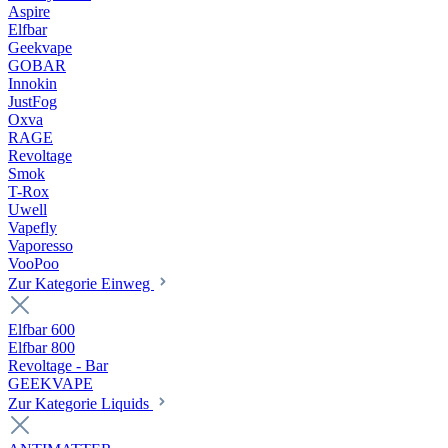
Aspire
Elfbar
Geekvape
GOBAR
Innokin
JustFog
Oxva
RAGE
Revoltage
Smok
T-Rox
Uwell
Vapefly
Vaporesso
VooPoo
Zur Kategorie Einweg
Elfbar 600
Elfbar 800
Revoltage - Bar
GEEKVAPE
Zur Kategorie Liquids