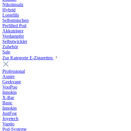
Nikotinsalz
Hybrid
Longfills
Selbstmischen
Prefilled Pod
Akkuträger
Verdampfer
Selbstwickler
Zubehör
Sale
Zur Kategorie E-Zigaretten
Professional
Aspire
Geekvape
VooPoo
Innokin
X-Bar
Basic
Innokin
JustFog
Joyetech
Vaptio
Pod-Systeme