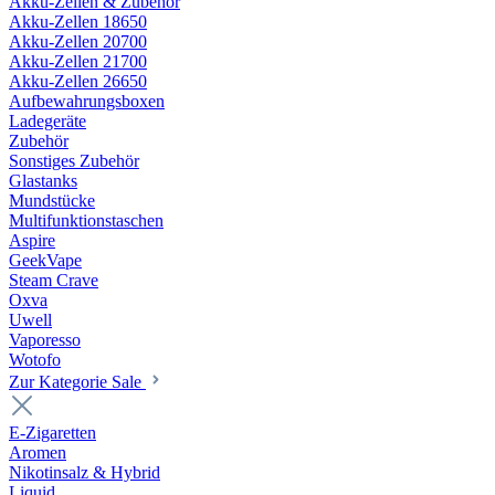
Akku-Zellen & Zubehör
Akku-Zellen 18650
Akku-Zellen 20700
Akku-Zellen 21700
Akku-Zellen 26650
Aufbewahrungsboxen
Ladegeräte
Zubehör
Sonstiges Zubehör
Glastanks
Mundstücke
Multifunktionstaschen
Aspire
GeekVape
Steam Crave
Oxva
Uwell
Vaporesso
Wotofo
Zur Kategorie Sale
E-Zigaretten
Aromen
Nikotinsalz & Hybrid
Liquid