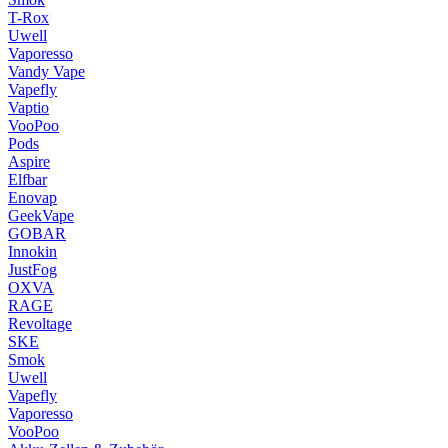
T-Rox
Uwell
Vaporesso
Vandy Vape
Vapefly
Vaptio
VooPoo
Pods
Aspire
Elfbar
Enovap
GeekVape
GOBAR
Innokin
JustFog
OXVA
RAGE
Revoltage
SKE
Smok
Uwell
Vapefly
Vaporesso
VooPoo