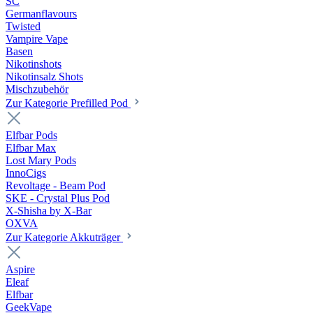
SC
Germanflavours
Twisted
Vampire Vape
Basen
Nikotinshots
Nikotinsalz Shots
Mischzubehör
Zur Kategorie Prefilled Pod
Elfbar Pods
Elfbar Max
Lost Mary Pods
InnoCigs
Revoltage - Beam Pod
SKE - Crystal Plus Pod
X-Shisha by X-Bar
OXVA
Zur Kategorie Akkuträger
Aspire
Eleaf
Elfbar
GeekVape