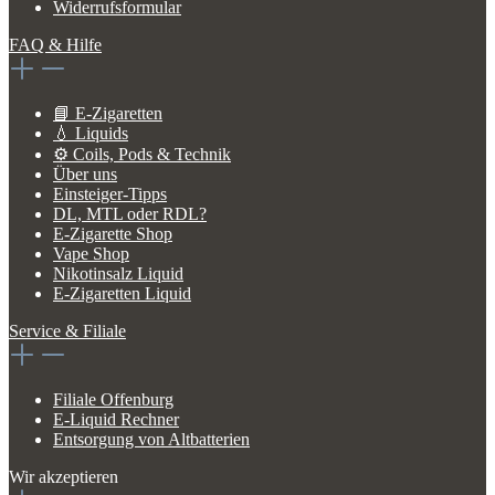
Widerrufsformular
FAQ & Hilfe
📘 E-Zigaretten
💧 Liquids
⚙️ Coils, Pods & Technik
Über uns
Einsteiger-Tipps
DL, MTL oder RDL?
E-Zigarette Shop
Vape Shop
Nikotinsalz Liquid
E-Zigaretten Liquid
Service & Filiale
Filiale Offenburg
E-Liquid Rechner
Entsorgung von Altbatterien
Wir akzeptieren