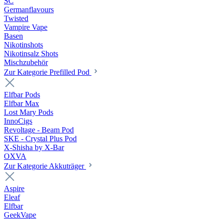
SC
Germanflavours
Twisted
Vampire Vape
Basen
Nikotinshots
Nikotinsalz Shots
Mischzubehör
Zur Kategorie Prefilled Pod
Elfbar Pods
Elfbar Max
Lost Mary Pods
InnoCigs
Revoltage - Beam Pod
SKE - Crystal Plus Pod
X-Shisha by X-Bar
OXVA
Zur Kategorie Akkuträger
Aspire
Eleaf
Elfbar
GeekVape