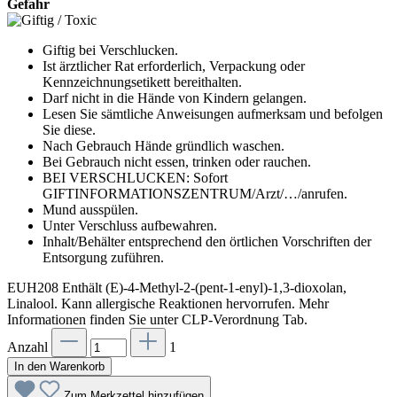
Gefahr
Giftig bei Verschlucken.
Ist ärztlicher Rat erforderlich, Verpackung oder
Kennzeichnungsetikett bereithalten.
Darf nicht in die Hände von Kindern gelangen.
Lesen Sie sämtliche Anwei­sungen aufmerksam und befolgen
Sie diese.
Nach Gebrauch Hände gründlich waschen.
Bei Gebrauch nicht essen, trinken oder rauchen.
BEI VERSCHLUCKEN: Sofort
GIFTINFORMATIONSZENTRUM/Arzt/…/anrufen.
Mund ausspülen.
Unter Verschluss aufbewahren.
Inhalt/Behälter entsprechend den örtlichen Vorschriften der
Entsorgung zuführen.
EUH208 Enthält (E)-4-Methyl-2-(pent-1-enyl)-1,3-dioxolan,
Linalool. Kann allergische Reaktionen hervorrufen. Mehr
Informationen finden Sie unter CLP-Verordnung Tab.
Anzahl
1
In den Warenkorb
Zum Merkzettel hinzufügen