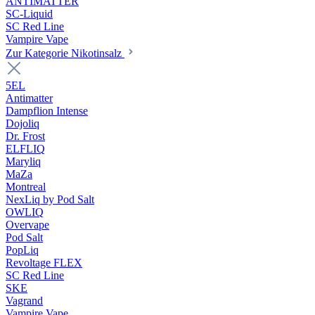
ANTIMATTER
SC-Liquid
SC Red Line
Vampire Vape
Zur Kategorie Nikotinsalz
5EL
Antimatter
Dampflion Intense
Dojoliq
Dr. Frost
ELFLIQ
Maryliq
MaZa
Montreal
NexLiq by Pod Salt
OWLIQ
Overvape
Pod Salt
PopLiq
Revoltage FLEX
SC Red Line
SKE
Vagrand
Vampire Vape