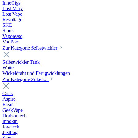
InnoCigs
Lost Mary
Lost Vape
Revoltage
SKE
Smok
Vaporesso
VooPoo
Zur Kategorie Selbstwickler
Selbstwickler Tank
Watte
Wickeldraht und Fertigwicklungen
Zur Kategorie Zubehör
Coils
Aspire
Eleaf
GeekVape
Horizontech
Innokin
Joyetech
JustFog
Smok