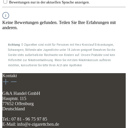
Bewertungen nur in der aktuellen Sprache anzeigen.
Keine Bewertungen gefunden. Teilen Sie Ihre Erfahrungen mit
anderen.
Achtung
: E-Zigaretten sind nicht für Personen mit Herz-Kreislauf-Erkrankungen,
Schwangere, Stillende oder Jugendliche unter 18 Jahren geeignet! Bewahren Sie die
Geräte stets außerhalb der Reichweite von Kindern auf. Unsere Produkte sind kein
Hilfsmittel zur Nikotinentwöhnung. Wenn Sie mit dem Nikotinkonsum aufhören
möchten, konsultieren Sie bitte Ihren Arzt oder Apotheker.
Kontakt
G&A Handel GmbH
Hauptstr. 115
77652 Offenburg
Deutschland
Tel.: 07 81 - 96 75 97 85
E-Mail: info@e-zigarettchen.de