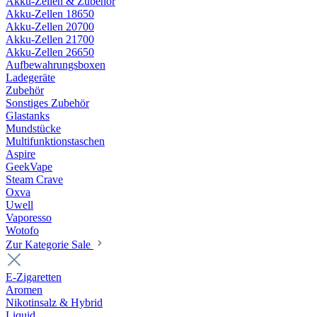
Akku-Zellen & Zubehör
Akku-Zellen 18650
Akku-Zellen 20700
Akku-Zellen 21700
Akku-Zellen 26650
Aufbewahrungsboxen
Ladegeräte
Zubehör
Sonstiges Zubehör
Glastanks
Mundstücke
Multifunktionstaschen
Aspire
GeekVape
Steam Crave
Oxva
Uwell
Vaporesso
Wotofo
Zur Kategorie Sale
E-Zigaretten
Aromen
Nikotinsalz & Hybrid
Liquid