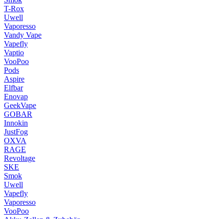
T-Rox
Uwell
Vaporesso
Vandy Vape
Vapefly
Vaptio
VooPoo
Pods
Aspire
Elfbar
Enovap
GeekVape
GOBAR
Innokin
JustFog
OXVA
RAGE
Revoltage
SKE
Smok
Uwell
Vapefly
Vaporesso
VooPoo