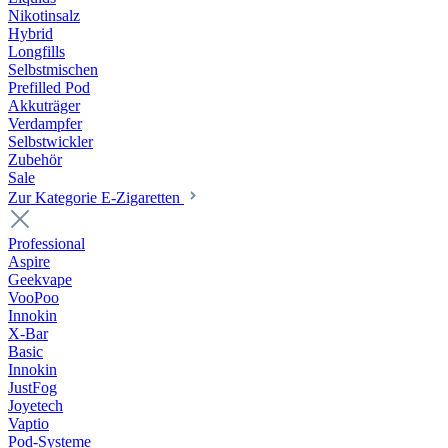
Nikotinsalz
Hybrid
Longfills
Selbstmischen
Prefilled Pod
Akkuträger
Verdampfer
Selbstwickler
Zubehör
Sale
Zur Kategorie E-Zigaretten
Professional
Aspire
Geekvape
VooPoo
Innokin
X-Bar
Basic
Innokin
JustFog
Joyetech
Vaptio
Pod-Systeme