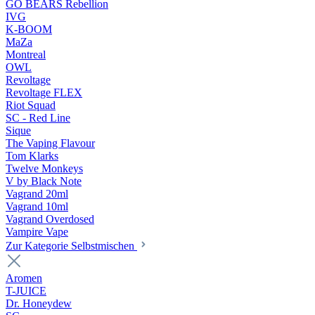
GO BEARS Rebellion
IVG
K-BOOM
MaZa
Montreal
OWL
Revoltage
Revoltage FLEX
Riot Squad
SC - Red Line
Sique
The Vaping Flavour
Tom Klarks
Twelve Monkeys
V by Black Note
Vagrand 20ml
Vagrand 10ml
Vagrand Overdosed
Vampire Vape
Zur Kategorie Selbstmischen
Aromen
T-JUICE
Dr. Honeydew