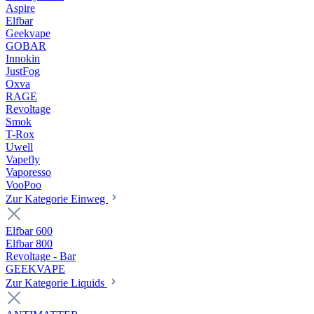
Aspire
Elfbar
Geekvape
GOBAR
Innokin
JustFog
Oxva
RAGE
Revoltage
Smok
T-Rox
Uwell
Vapefly
Vaporesso
VooPoo
Zur Kategorie Einweg
Elfbar 600
Elfbar 800
Revoltage - Bar
GEEKVAPE
Zur Kategorie Liquids