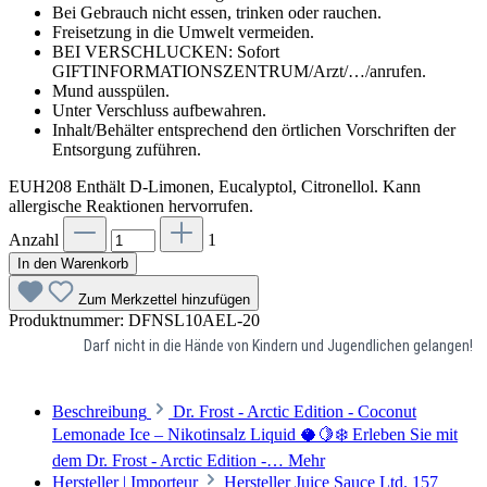
Bei Gebrauch nicht essen, trinken oder rauchen.
Freisetzung in die Umwelt vermeiden.
BEI VERSCHLUCKEN: Sofort
GIFTINFORMATIONSZENTRUM/Arzt/…/anrufen.
Mund ausspülen.
Unter Verschluss aufbewahren.
Inhalt/Behälter entsprechend den örtlichen Vorschriften der
Entsorgung zuführen.
EUH208 Enthält D-Limonen, Eucalyptol, Citronellol. Kann
allergische Reaktionen hervorrufen.
Anzahl
1
In den Warenkorb
Zum Merkzettel hinzufügen
Produktnummer:
DFNSL10AEL-20
Darf nicht in die Hände von Kindern und Jugendlichen gelangen!
Beschreibung
Dr. Frost - Arctic Edition - Coconut
Lemonade Ice – Nikotinsalz Liquid 🥥🍋❄️ Erleben Sie mit
dem Dr. Frost - Arctic Edition -…
Mehr
Hersteller | Importeur
Hersteller Juice Sauce Ltd. 157