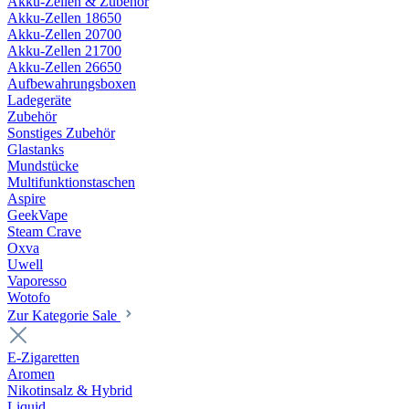
Akku-Zellen & Zubehör
Akku-Zellen 18650
Akku-Zellen 20700
Akku-Zellen 21700
Akku-Zellen 26650
Aufbewahrungsboxen
Ladegeräte
Zubehör
Sonstiges Zubehör
Glastanks
Mundstücke
Multifunktionstaschen
Aspire
GeekVape
Steam Crave
Oxva
Uwell
Vaporesso
Wotofo
Zur Kategorie Sale
E-Zigaretten
Aromen
Nikotinsalz & Hybrid
Liquid