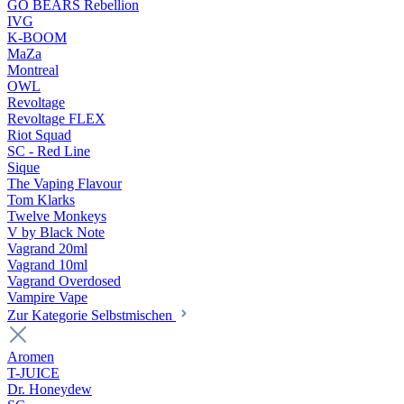
GO BEARS Rebellion
IVG
K-BOOM
MaZa
Montreal
OWL
Revoltage
Revoltage FLEX
Riot Squad
SC - Red Line
Sique
The Vaping Flavour
Tom Klarks
Twelve Monkeys
V by Black Note
Vagrand 20ml
Vagrand 10ml
Vagrand Overdosed
Vampire Vape
Zur Kategorie Selbstmischen
Aromen
T-JUICE
Dr. Honeydew