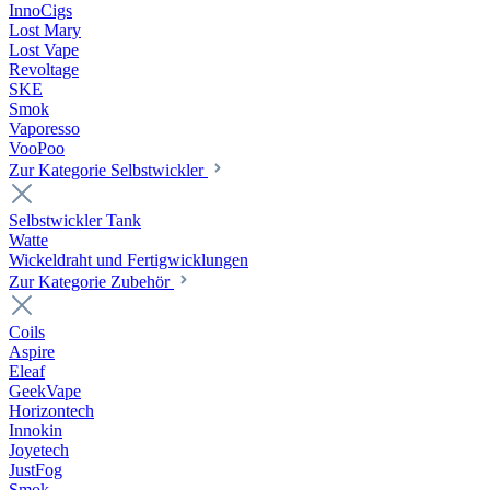
InnoCigs
Lost Mary
Lost Vape
Revoltage
SKE
Smok
Vaporesso
VooPoo
Zur Kategorie Selbstwickler
Selbstwickler Tank
Watte
Wickeldraht und Fertigwicklungen
Zur Kategorie Zubehör
Coils
Aspire
Eleaf
GeekVape
Horizontech
Innokin
Joyetech
JustFog
Smok