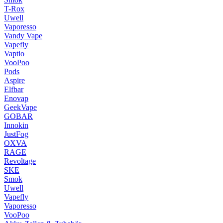
T-Rox
Uwell
Vaporesso
Vandy Vape
Vapefly
Vaptio
VooPoo
Pods
Aspire
Elfbar
Enovap
GeekVape
GOBAR
Innokin
JustFog
OXVA
RAGE
Revoltage
SKE
Smok
Uwell
Vapefly
Vaporesso
VooPoo