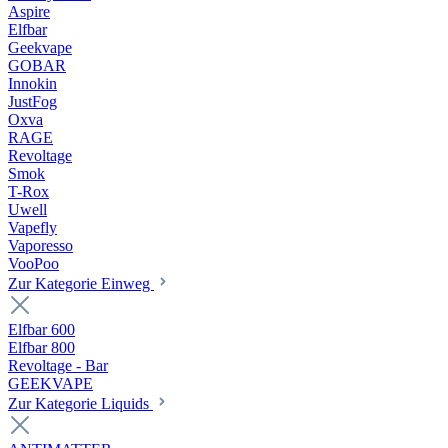
Aspire
Elfbar
Geekvape
GOBAR
Innokin
JustFog
Oxva
RAGE
Revoltage
Smok
T-Rox
Uwell
Vapefly
Vaporesso
VooPoo
Zur Kategorie Einweg
Elfbar 600
Elfbar 800
Revoltage - Bar
GEEKVAPE
Zur Kategorie Liquids