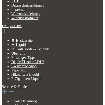
AGB
Datenschutzerklärung
Impressum
Widerrufsbelehrung
Widerrufsformular
FAQ & Hilfe
📘 E-Zigaretten
💧 Liquids
⚙️ Coils, Pods & Technik
Über uns
Einsteiger-Tipps
DL, MTL oder RDL?
E-Zigarette Shop
Vape Shop
Nikotinsalz Liquid
E-Zigaretten Liquid
Service & Filiale
Filiale Offenburg