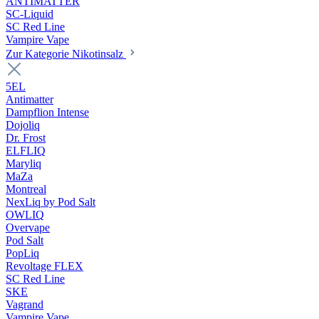
ANTIMATTER
SC-Liquid
SC Red Line
Vampire Vape
Zur Kategorie Nikotinsalz
5EL
Antimatter
Dampflion Intense
Dojoliq
Dr. Frost
ELFLIQ
Maryliq
MaZa
Montreal
NexLiq by Pod Salt
OWLIQ
Overvape
Pod Salt
PopLiq
Revoltage FLEX
SC Red Line
SKE
Vagrand
Vampire Vape