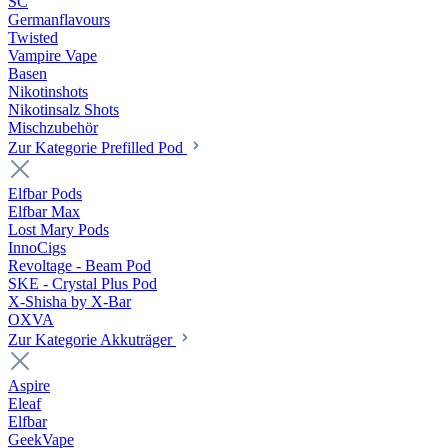
SC
Germanflavours
Twisted
Vampire Vape
Basen
Nikotinshots
Nikotinsalz Shots
Mischzubehör
Zur Kategorie Prefilled Pod
Elfbar Pods
Elfbar Max
Lost Mary Pods
InnoCigs
Revoltage - Beam Pod
SKE - Crystal Plus Pod
X-Shisha by X-Bar
OXVA
Zur Kategorie Akkuträger
Aspire
Eleaf
Elfbar
GeekVape