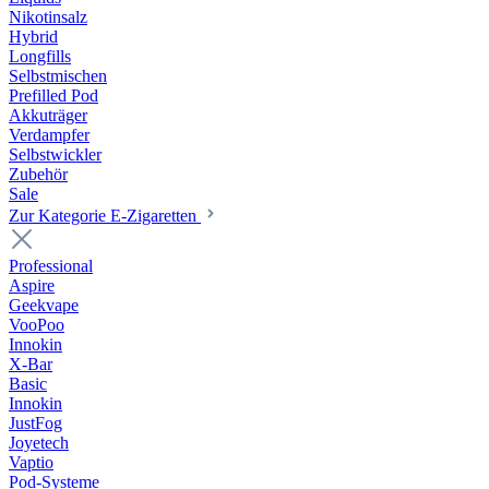
Nikotinsalz
Hybrid
Longfills
Selbstmischen
Prefilled Pod
Akkuträger
Verdampfer
Selbstwickler
Zubehör
Sale
Zur Kategorie E-Zigaretten
Professional
Aspire
Geekvape
VooPoo
Innokin
X-Bar
Basic
Innokin
JustFog
Joyetech
Vaptio
Pod-Systeme