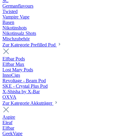
SC
Germanflavours
Twisted
Vampire Vape
Basen
Nikotinshots
Nikotinsalz Shots
Mischzubehör
Zur Kategorie Prefilled Pod
Elfbar Pods
Elfbar Max
Lost Mary Pods
InnoCigs
Revoltage - Beam Pod
SKE - Crystal Plus Pod
X-Shisha by X-Bar
OXVA
Zur Kategorie Akkuträger
Aspire
Eleaf
Elfbar
GeekVape