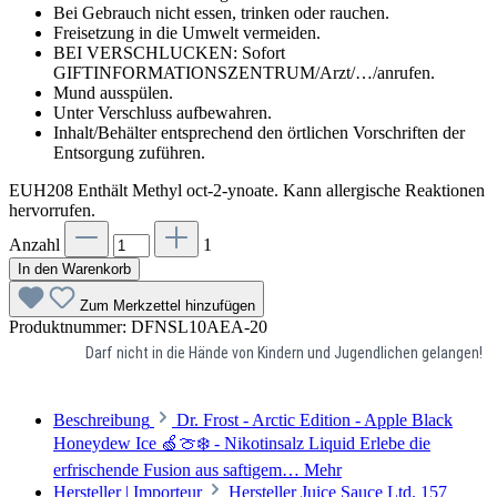
Bei Gebrauch nicht essen, trinken oder rauchen.
Freisetzung in die Umwelt vermeiden.
BEI VERSCHLUCKEN: Sofort
GIFTINFORMATIONSZENTRUM/Arzt/…/anrufen.
Mund ausspülen.
Unter Verschluss aufbewahren.
Inhalt/Behälter entsprechend den örtlichen Vorschriften der
Entsorgung zuführen.
EUH208 Enthält Methyl oct-2-ynoate. Kann allergische Reaktionen
hervorrufen.
Anzahl
1
In den Warenkorb
Zum Merkzettel hinzufügen
Produktnummer:
DFNSL10AEA-20
Darf nicht in die Hände von Kindern und Jugendlichen gelangen!
Beschreibung
Dr. Frost - Arctic Edition - Apple Black
Honeydew Ice 🍏🍈❄️ - Nikotinsalz Liquid Erlebe die
erfrischende Fusion aus saftigem…
Mehr
Hersteller | Importeur
Hersteller Juice Sauce Ltd. 157