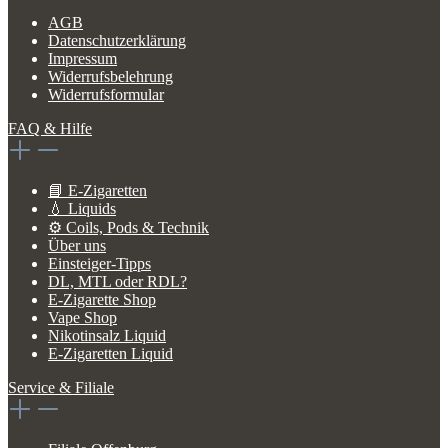
AGB
Datenschutzerklärung
Impressum
Widerrufsbelehrung
Widerrufsformular
FAQ & Hilfe
📘 E-Zigaretten
💧 Liquids
⚙️ Coils, Pods & Technik
Über uns
Einsteiger-Tipps
DL, MTL oder RDL?
E-Zigarette Shop
Vape Shop
Nikotinsalz Liquid
E-Zigaretten Liquid
Service & Filiale