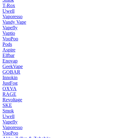
T-Rox
Uwell
Vaporesso
Vandy Vape
Vapefly
Vaptio
VooPoo
Pods
Aspire
Elfbar
Enovap
GeekVape
GOBAR
Innokin
JustFog
OXVA
RAGE
Revoltage
SKE
Smok
Uwell
Vapefly
Vaporesso
VooPoo