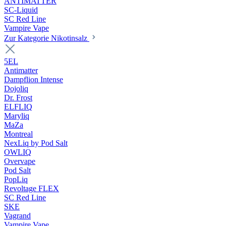
ANTIMATTER
SC-Liquid
SC Red Line
Vampire Vape
Zur Kategorie Nikotinsalz
5EL
Antimatter
Dampflion Intense
Dojoliq
Dr. Frost
ELFLIQ
Maryliq
MaZa
Montreal
NexLiq by Pod Salt
OWLIQ
Overvape
Pod Salt
PopLiq
Revoltage FLEX
SC Red Line
SKE
Vagrand
Vampire Vape