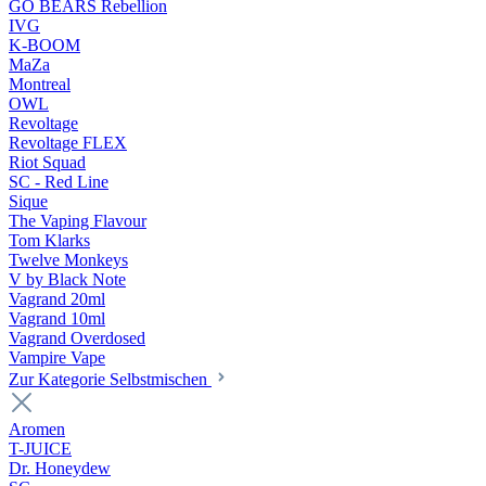
GO BEARS Rebellion
IVG
K-BOOM
MaZa
Montreal
OWL
Revoltage
Revoltage FLEX
Riot Squad
SC - Red Line
Sique
The Vaping Flavour
Tom Klarks
Twelve Monkeys
V by Black Note
Vagrand 20ml
Vagrand 10ml
Vagrand Overdosed
Vampire Vape
Zur Kategorie Selbstmischen
Aromen
T-JUICE
Dr. Honeydew