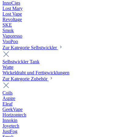
InnoCigs
Lost Mary
Lost Vape
Revoltage
SKE
Smok
Vaporesso
VooPoo
Zur Kategorie Selbstwickler
Selbstwickler Tank
Watte
Wickeldraht und Fertigwicklungen
Zur Kategorie Zubehör
Coils
Aspire
Eleaf
GeekVape
Horizontech
Innokin
Joyetech
JustFog
Smok