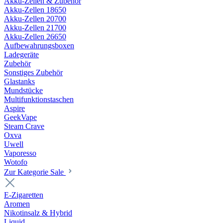
Akku-Zellen & Zubehör
Akku-Zellen 18650
Akku-Zellen 20700
Akku-Zellen 21700
Akku-Zellen 26650
Aufbewahrungsboxen
Ladegeräte
Zubehör
Sonstiges Zubehör
Glastanks
Mundstücke
Multifunktionstaschen
Aspire
GeekVape
Steam Crave
Oxva
Uwell
Vaporesso
Wotofo
Zur Kategorie Sale
E-Zigaretten
Aromen
Nikotinsalz & Hybrid
Liquid