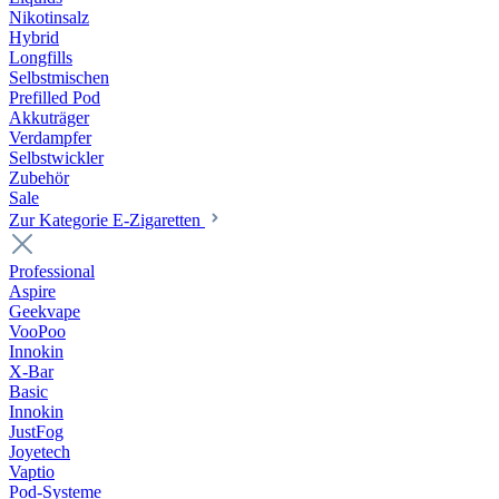
Nikotinsalz
Hybrid
Longfills
Selbstmischen
Prefilled Pod
Akkuträger
Verdampfer
Selbstwickler
Zubehör
Sale
Zur Kategorie E-Zigaretten
Professional
Aspire
Geekvape
VooPoo
Innokin
X-Bar
Basic
Innokin
JustFog
Joyetech
Vaptio
Pod-Systeme