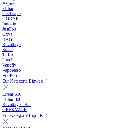
Aspire
Elfbar
Geekvape
GOBAR
Innokin
JustFog
Oxva
RAGE
Revoltage
Smok
T-Rox
Uwell
Vapefly
Vaporesso
VooPoo
Zur Kategorie Einweg
Elfbar 600
Elfbar 800
Revoltage - Bar
GEEKVAPE
Zur Kategorie Liquids