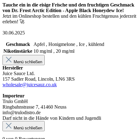
Tauche ein in die eisige Frische und den fruchtigen Geschmack
von Dr. Frost Arctic Edition - Apple Black Honeydew Ice!
Jetzt im Onlineshop bestellen und den kühlen Fruchtgenuss jederzeit
erleben! 🚀
30.06.2025
Geschmack
Apfel , Honigmelone , Ice , kühlend
Nikotinstärke
10 mg/ml , 20 mg/ml
Menü schließen
Hersteller
Juice Sauce Ltd.
157 Sadler Road, Lincoln, LN6 3RS
wholesale@juicesauz.co.uk
Importeur
Trulo GmbH
Ringbahnstrasse 7, 41460 Neuss
info@trulodistro.de
Darf nicht in die Hände von Kindern und Jugendli
Menü schließen
0 von 0 Bewertungen