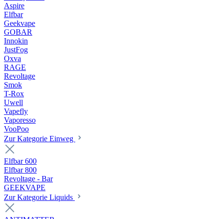
Aspire
Elfbar
Geekvape
GOBAR
Innokin
JustFog
Oxva
RAGE
Revoltage
Smok
T-Rox
Uwell
Vapefly
Vaporesso
VooPoo
Zur Kategorie Einweg
Elfbar 600
Elfbar 800
Revoltage - Bar
GEEKVAPE
Zur Kategorie Liquids