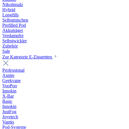
Nikotinsalz
Hybrid
Longfills
Selbstmischen
Prefilled Pod
Akkuträger
Verdampfer
Selbstwickler
Zubehör
Sale
Zur Kategorie E-Zigaretten
Professional
Aspire
Geekvape
VooPoo
Innokin
X-Bar
Basic
Innokin
JustFog
Joyetech
Vaptio
Pod-Systeme