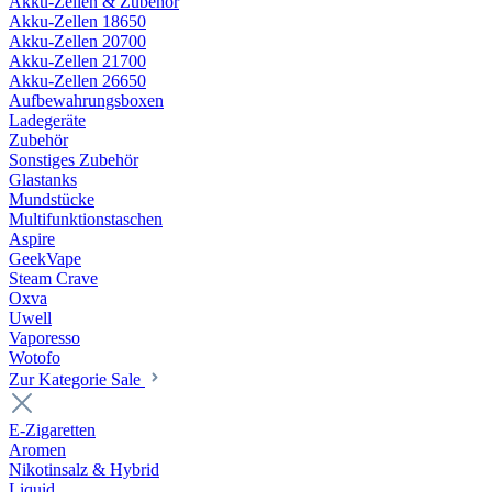
Akku-Zellen & Zubehör
Akku-Zellen 18650
Akku-Zellen 20700
Akku-Zellen 21700
Akku-Zellen 26650
Aufbewahrungsboxen
Ladegeräte
Zubehör
Sonstiges Zubehör
Glastanks
Mundstücke
Multifunktionstaschen
Aspire
GeekVape
Steam Crave
Oxva
Uwell
Vaporesso
Wotofo
Zur Kategorie Sale
E-Zigaretten
Aromen
Nikotinsalz & Hybrid
Liquid