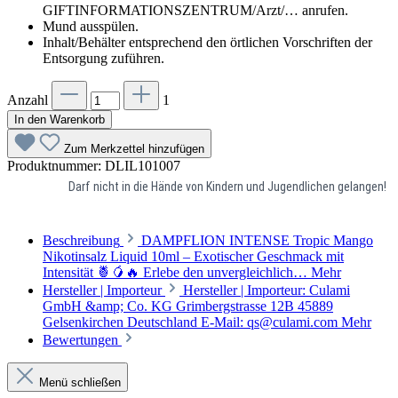
GIFTINFORMATIONSZENTRUM/Arzt/… anrufen.
Mund ausspülen.
Inhalt/Behälter entsprechend den örtlichen Vorschriften der
Entsorgung zuführen.
Anzahl
1
In den Warenkorb
Zum Merkzettel hinzufügen
Produktnummer:
DLIL101007
Darf nicht in die Hände von Kindern und Jugendlichen gelangen!
Beschreibung
DAMPFLION INTENSE Tropic Mango
Nikotinsalz Liquid 10ml – Exotischer Geschmack mit
Intensität 🍍🥭🔥 Erlebe den unvergleichlich…
Mehr
Hersteller | Importeur
Hersteller | Importeur: Culami
GmbH &amp; Co. KG Grimbergstrasse 12B 45889
Gelsenkirchen Deutschland E-Mail: qs@culami.com
Mehr
Bewertungen
Menü schließen