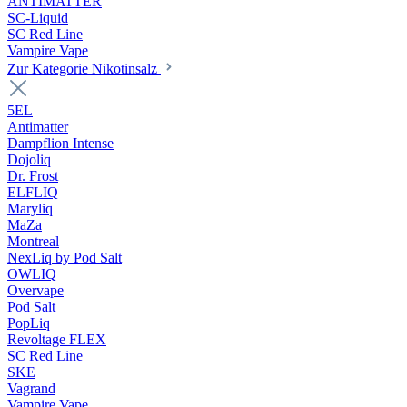
ANTIMATTER
SC-Liquid
SC Red Line
Vampire Vape
Zur Kategorie Nikotinsalz
5EL
Antimatter
Dampflion Intense
Dojoliq
Dr. Frost
ELFLIQ
Maryliq
MaZa
Montreal
NexLiq by Pod Salt
OWLIQ
Overvape
Pod Salt
PopLiq
Revoltage FLEX
SC Red Line
SKE
Vagrand
Vampire Vape