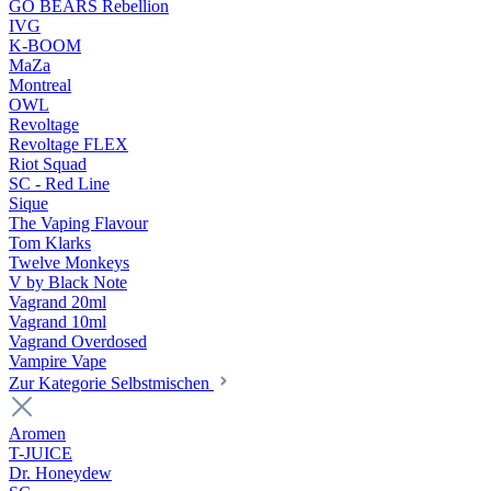
GO BEARS Rebellion
IVG
K-BOOM
MaZa
Montreal
OWL
Revoltage
Revoltage FLEX
Riot Squad
SC - Red Line
Sique
The Vaping Flavour
Tom Klarks
Twelve Monkeys
V by Black Note
Vagrand 20ml
Vagrand 10ml
Vagrand Overdosed
Vampire Vape
Zur Kategorie Selbstmischen
Aromen
T-JUICE
Dr. Honeydew