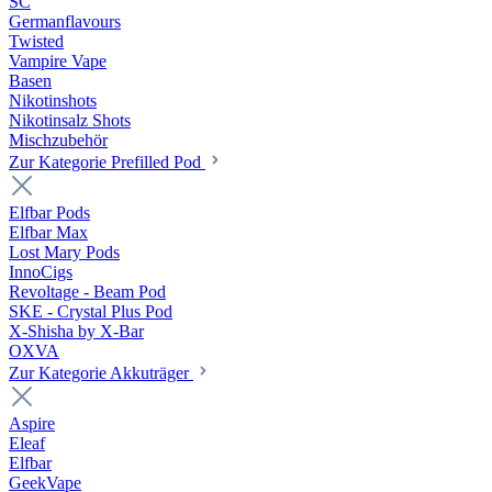
SC
Germanflavours
Twisted
Vampire Vape
Basen
Nikotinshots
Nikotinsalz Shots
Mischzubehör
Zur Kategorie Prefilled Pod
Elfbar Pods
Elfbar Max
Lost Mary Pods
InnoCigs
Revoltage - Beam Pod
SKE - Crystal Plus Pod
X-Shisha by X-Bar
OXVA
Zur Kategorie Akkuträger
Aspire
Eleaf
Elfbar
GeekVape