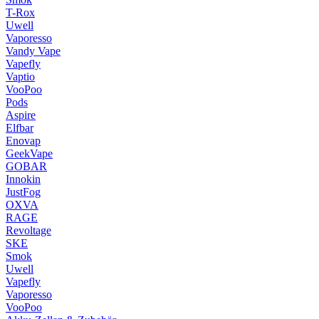
T-Rox
Uwell
Vaporesso
Vandy Vape
Vapefly
Vaptio
VooPoo
Pods
Aspire
Elfbar
Enovap
GeekVape
GOBAR
Innokin
JustFog
OXVA
RAGE
Revoltage
SKE
Smok
Uwell
Vapefly
Vaporesso
VooPoo