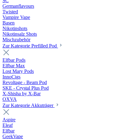
SC
Germanflavours
Twisted
Vampire Vape
Basen
Nikotinshots
Nikotinsalz Shots
Mischzubehör
Zur Kategorie Prefilled Pod
Elfbar Pods
Elfbar Max
Lost Mary Pods
InnoCigs
Revoltage - Beam Pod
SKE - Crystal Plus Pod
X-Shisha by X-Bar
OXVA
Zur Kategorie Akkuträger
Aspire
Eleaf
Elfbar
GeekVape