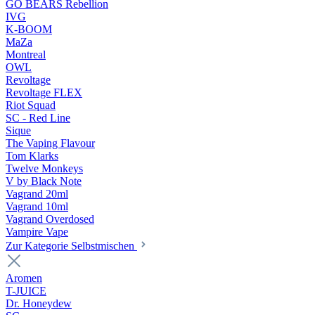
GO BEARS Rebellion
IVG
K-BOOM
MaZa
Montreal
OWL
Revoltage
Revoltage FLEX
Riot Squad
SC - Red Line
Sique
The Vaping Flavour
Tom Klarks
Twelve Monkeys
V by Black Note
Vagrand 20ml
Vagrand 10ml
Vagrand Overdosed
Vampire Vape
Zur Kategorie Selbstmischen
Aromen
T-JUICE
Dr. Honeydew