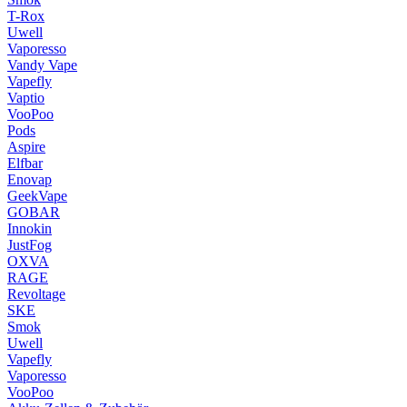
T-Rox
Uwell
Vaporesso
Vandy Vape
Vapefly
Vaptio
VooPoo
Pods
Aspire
Elfbar
Enovap
GeekVape
GOBAR
Innokin
JustFog
OXVA
RAGE
Revoltage
SKE
Smok
Uwell
Vapefly
Vaporesso
VooPoo