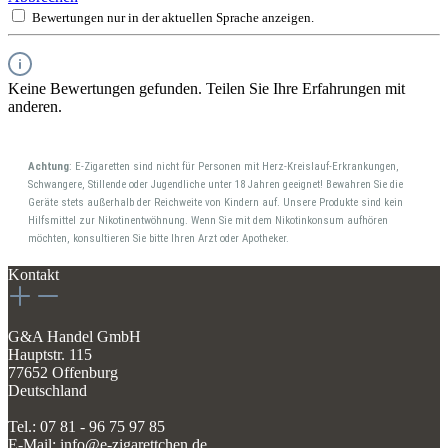
Bewertungen nur in der aktuellen Sprache anzeigen.
Keine Bewertungen gefunden. Teilen Sie Ihre Erfahrungen mit
anderen.
Achtung
: E-Zigaretten sind nicht für Personen mit Herz-Kreislauf-Erkrankungen,
Schwangere, Stillende oder Jugendliche unter 18 Jahren geeignet! Bewahren Sie die
Geräte stets außerhalb der Reichweite von Kindern auf. Unsere Produkte sind kein
Hilfsmittel zur Nikotinentwöhnung. Wenn Sie mit dem Nikotinkonsum aufhören
möchten, konsultieren Sie bitte Ihren Arzt oder Apotheker.
Kontakt
G&A Handel GmbH
Hauptstr. 115
77652 Offenburg
Deutschland
Tel.: 07 81 - 96 75 97 85
E-Mail: info@e-zigarettchen.de