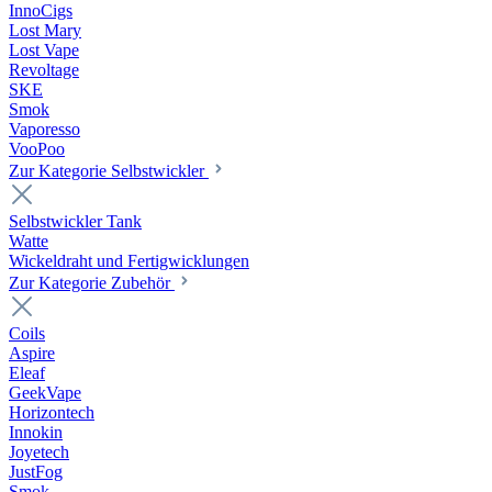
InnoCigs
Lost Mary
Lost Vape
Revoltage
SKE
Smok
Vaporesso
VooPoo
Zur Kategorie Selbstwickler
Selbstwickler Tank
Watte
Wickeldraht und Fertigwicklungen
Zur Kategorie Zubehör
Coils
Aspire
Eleaf
GeekVape
Horizontech
Innokin
Joyetech
JustFog
Smok