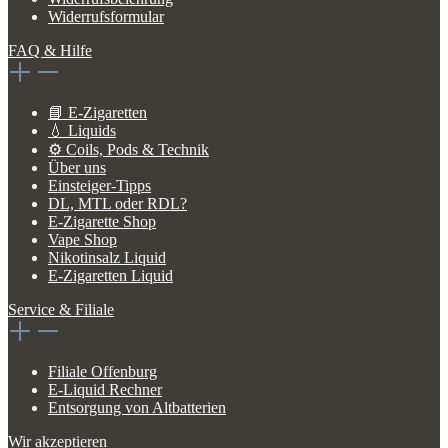
Widerrufsformular
FAQ & Hilfe
📘 E-Zigaretten
💧 Liquids
⚙️ Coils, Pods & Technik
Über uns
Einsteiger-Tipps
DL, MTL oder RDL?
E-Zigarette Shop
Vape Shop
Nikotinsalz Liquid
E-Zigaretten Liquid
Service & Filiale
Filiale Offenburg
E-Liquid Rechner
Entsorgung von Altbatterien
Wir akzeptieren