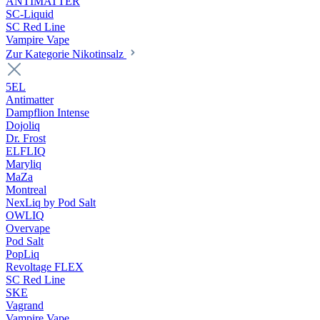
ANTIMATTER
SC-Liquid
SC Red Line
Vampire Vape
Zur Kategorie Nikotinsalz
5EL
Antimatter
Dampflion Intense
Dojoliq
Dr. Frost
ELFLIQ
Maryliq
MaZa
Montreal
NexLiq by Pod Salt
OWLIQ
Overvape
Pod Salt
PopLiq
Revoltage FLEX
SC Red Line
SKE
Vagrand
Vampire Vape