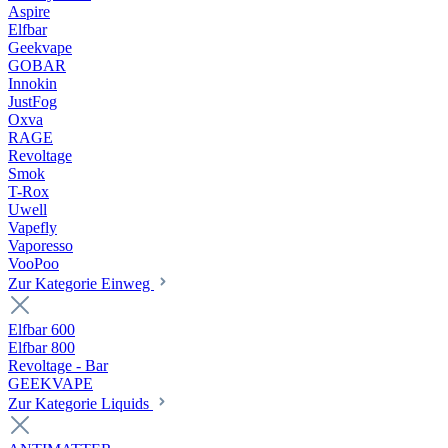
Aspire
Elfbar
Geekvape
GOBAR
Innokin
JustFog
Oxva
RAGE
Revoltage
Smok
T-Rox
Uwell
Vapefly
Vaporesso
VooPoo
Zur Kategorie Einweg
Elfbar 600
Elfbar 800
Revoltage - Bar
GEEKVAPE
Zur Kategorie Liquids