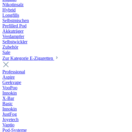
Nikotinsalz
Hybrid
Longfills
Selbstmischen
Prefilled Pod
Akkuträger
Verdampfer
Selbstwickler
Zubehör
Sale
Zur Kategorie E-Zigaretten
Professional
Aspire
Geekvape
VooPoo
Innokin
X-Bar
Basic
Innokin
JustFog
Joyetech
Vaptio
Pod-Systeme