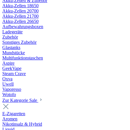
Akku-Zellen & Zubehör
Akku-Zellen 18650
Akku-Zellen 20700
Akku-Zellen 21700
Akku-Zellen 26650
Aufbewahrungsboxen
Ladegeräte
Zubehör
Sonstiges Zubehör
Glastanks
Mundstücke
Multifunktionstaschen
Aspire
GeekVape
Steam Crave
Oxva
Uwell
Vaporesso
Wotofo
Zur Kategorie Sale
E-Zigaretten
Aromen
Nikotinsalz & Hybrid
Liquid