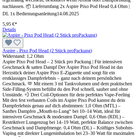
nachlassen. 📦 Lieferumfang 2x Aspire Pixo Pod Head 0,4 Ohm |
DL 1x Bedienungsanleitung14.08.2025
5,95 €*
Details
Aspire - Pixo Pod Head (2 Stück proPackung)
Widerstand:
1,2 Ohm
Aspire Pixo Pod Head – 2 Stück pro Packung | Für intensiven
Geschmack & satten Dampf Der Aspire Pixo Pod Head ist das
Herzstück deiner Aspire Pixo E-Zigarette und sorgt für ein
erstklassiges Dampferlebnis – ganz nach deinem persönlichen
Geschmack. 🫶 Mit einem 3 ml Tankvolumen und dem praktischen
Side-Filling-System befüllst du den Pod schnell, sauber und ohne
Umstände. 💨 Drei Coil-Optionen für dein perfektes Vape-Feeling
Mit den fest verbauten Coils im Aspire Pixo Pod kannst du dein
Dampferlebnis genau auf dich abstimmen: 1,0 Ohm (MTL) –
Sanftes Dampfen „Mouth-to-Lung“ bei 10–14 Watt, ideal für
intensiven Geschmack & moderaten Dampf. 0,6 Ohm (RDL) –
Restriktiver Lungenzug bei 14–19 Watt, perfekte Balance zwischen
Geschmack und Dampfmenge. 0,4 Ohm (DL) – Kräftiges Subohm-
Vaping mit direkter Lungeninhalation bei 23–30 Watt für maximalen