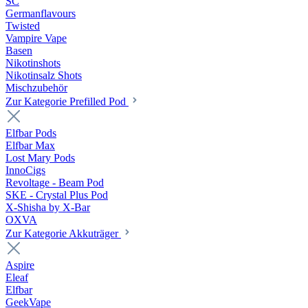
SC
Germanflavours
Twisted
Vampire Vape
Basen
Nikotinshots
Nikotinsalz Shots
Mischzubehör
Zur Kategorie Prefilled Pod
Elfbar Pods
Elfbar Max
Lost Mary Pods
InnoCigs
Revoltage - Beam Pod
SKE - Crystal Plus Pod
X-Shisha by X-Bar
OXVA
Zur Kategorie Akkuträger
Aspire
Eleaf
Elfbar
GeekVape