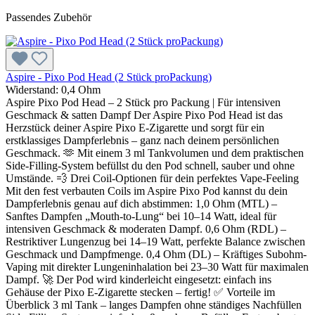
Passendes Zubehör
Aspire - Pixo Pod Head (2 Stück proPackung)
Widerstand:
0,4 Ohm
Aspire Pixo Pod Head – 2 Stück pro Packung | Für intensiven
Geschmack & satten Dampf Der Aspire Pixo Pod Head ist das
Herzstück deiner Aspire Pixo E-Zigarette und sorgt für ein
erstklassiges Dampferlebnis – ganz nach deinem persönlichen
Geschmack. 🫶 Mit einem 3 ml Tankvolumen und dem praktischen
Side-Filling-System befüllst du den Pod schnell, sauber und ohne
Umstände. 💨 Drei Coil-Optionen für dein perfektes Vape-Feeling
Mit den fest verbauten Coils im Aspire Pixo Pod kannst du dein
Dampferlebnis genau auf dich abstimmen: 1,0 Ohm (MTL) –
Sanftes Dampfen „Mouth-to-Lung“ bei 10–14 Watt, ideal für
intensiven Geschmack & moderaten Dampf. 0,6 Ohm (RDL) –
Restriktiver Lungenzug bei 14–19 Watt, perfekte Balance zwischen
Geschmack und Dampfmenge. 0,4 Ohm (DL) – Kräftiges Subohm-
Vaping mit direkter Lungeninhalation bei 23–30 Watt für maximalen
Dampf. 🚀 Der Pod wird kinderleicht eingesetzt: einfach ins
Gehäuse der Pixo E-Zigarette stecken – fertig! ✅ Vorteile im
Überblick 3 ml Tank – langes Dampfen ohne ständiges Nachfüllen