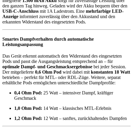
integrierte
1.300 mAh Akku
sorgt für zuverlässige Leistung über
den ganzen Tag hinweg. Geladen wird der Akku bequem über den
USB-C-Anschluss
mit 1A Ladestrom. Eine
mehrfarbige LED-
Anzeige
informiert zuverlässig über den Akkustand und den
erkannten Widerstand des eingesetzten Pods.
Smartes Dampfverhalten durch automatische
Leistungsanpassung
Das Gerät erkennt automatisch den Widerstand des eingesetzten
Pods und passt die Ausgangsleistung entsprechend an – für
optimale Dampf- und Geschmacksergebnisse
bei jeder Session.
Der mitgelieferte
0,6 Ohm Pod
wird dabei mit
konstanten 18 Watt
betrieben – perfekt für MTL- oder RDL-Züge. Weitere, separat
erhältliche Pods ermöglichen unterschiedliche Dampfprofile:
0,4 Ohm Pod:
25 Watt – intensiver Dampf, kräftiger
Geschmack
1,0 Ohm Pod:
14 Watt – klassisches MTL-Erlebnis
1,2 Ohm Pod:
12 Watt – sanftes, zurückhaltendes Dampfen