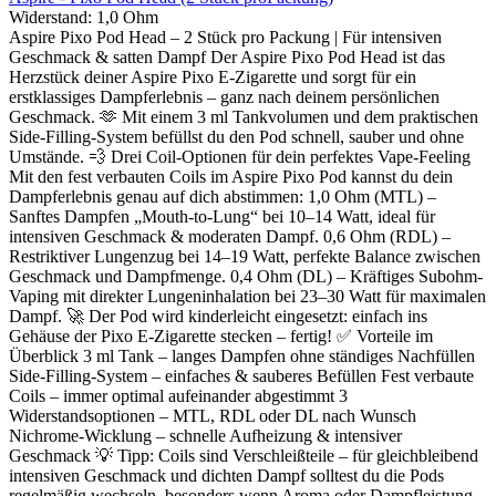
Widerstand:
1,0 Ohm
Aspire Pixo Pod Head – 2 Stück pro Packung | Für intensiven
Geschmack & satten Dampf Der Aspire Pixo Pod Head ist das
Herzstück deiner Aspire Pixo E-Zigarette und sorgt für ein
erstklassiges Dampferlebnis – ganz nach deinem persönlichen
Geschmack. 🫶 Mit einem 3 ml Tankvolumen und dem praktischen
Side-Filling-System befüllst du den Pod schnell, sauber und ohne
Umstände. 💨 Drei Coil-Optionen für dein perfektes Vape-Feeling
Mit den fest verbauten Coils im Aspire Pixo Pod kannst du dein
Dampferlebnis genau auf dich abstimmen: 1,0 Ohm (MTL) –
Sanftes Dampfen „Mouth-to-Lung“ bei 10–14 Watt, ideal für
intensiven Geschmack & moderaten Dampf. 0,6 Ohm (RDL) –
Restriktiver Lungenzug bei 14–19 Watt, perfekte Balance zwischen
Geschmack und Dampfmenge. 0,4 Ohm (DL) – Kräftiges Subohm-
Vaping mit direkter Lungeninhalation bei 23–30 Watt für maximalen
Dampf. 🚀 Der Pod wird kinderleicht eingesetzt: einfach ins
Gehäuse der Pixo E-Zigarette stecken – fertig! ✅ Vorteile im
Überblick 3 ml Tank – langes Dampfen ohne ständiges Nachfüllen
Side-Filling-System – einfaches & sauberes Befüllen Fest verbaute
Coils – immer optimal aufeinander abgestimmt 3
Widerstandsoptionen – MTL, RDL oder DL nach Wunsch
Nichrome-Wicklung – schnelle Aufheizung & intensiver
Geschmack 💡 Tipp: Coils sind Verschleißteile – für gleichbleibend
intensiven Geschmack und dichten Dampf solltest du die Pods
regelmäßig wechseln, besonders wenn Aroma oder Dampfleistung