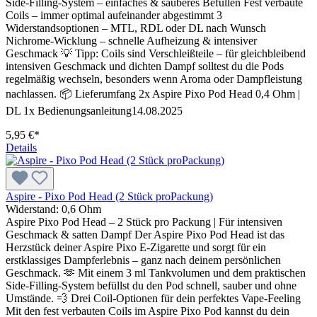
Side-Filling-System – einfaches & sauberes Befüllen Fest verbaute
Coils – immer optimal aufeinander abgestimmt 3
Widerstandsoptionen – MTL, RDL oder DL nach Wunsch
Nichrome-Wicklung – schnelle Aufheizung & intensiver
Geschmack 💡 Tipp: Coils sind Verschleißteile – für gleichbleibend
intensiven Geschmack und dichten Dampf solltest du die Pods
regelmäßig wechseln, besonders wenn Aroma oder Dampfleistung
nachlassen. 📦 Lieferumfang 2x Aspire Pixo Pod Head 0,4 Ohm |
DL 1x Bedienungsanleitung14.08.2025
5,95 €*
Details
Aspire - Pixo Pod Head (2 Stück proPackung)
Widerstand:
0,6 Ohm
Aspire Pixo Pod Head – 2 Stück pro Packung | Für intensiven
Geschmack & satten Dampf Der Aspire Pixo Pod Head ist das
Herzstück deiner Aspire Pixo E-Zigarette und sorgt für ein
erstklassiges Dampferlebnis – ganz nach deinem persönlichen
Geschmack. 🫶 Mit einem 3 ml Tankvolumen und dem praktischen
Side-Filling-System befüllst du den Pod schnell, sauber und ohne
Umstände. 💨 Drei Coil-Optionen für dein perfektes Vape-Feeling
Mit den fest verbauten Coils im Aspire Pixo Pod kannst du dein