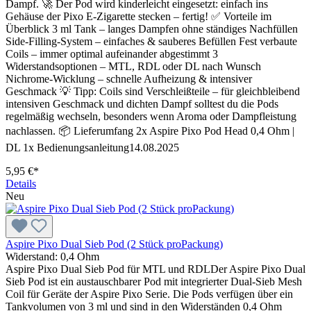
Dampf. 🚀 Der Pod wird kinderleicht eingesetzt: einfach ins
Gehäuse der Pixo E-Zigarette stecken – fertig! ✅ Vorteile im
Überblick 3 ml Tank – langes Dampfen ohne ständiges Nachfüllen
Side-Filling-System – einfaches & sauberes Befüllen Fest verbaute
Coils – immer optimal aufeinander abgestimmt 3
Widerstandsoptionen – MTL, RDL oder DL nach Wunsch
Nichrome-Wicklung – schnelle Aufheizung & intensiver
Geschmack 💡 Tipp: Coils sind Verschleißteile – für gleichbleibend
intensiven Geschmack und dichten Dampf solltest du die Pods
regelmäßig wechseln, besonders wenn Aroma oder Dampfleistung
nachlassen. 📦 Lieferumfang 2x Aspire Pixo Pod Head 0,4 Ohm |
DL 1x Bedienungsanleitung14.08.2025
5,95 €*
Details
Neu
Aspire Pixo Dual Sieb Pod (2 Stück proPackung)
Widerstand:
0,4 Ohm
Aspire Pixo Dual Sieb Pod für MTL und RDLDer Aspire Pixo Dual
Sieb Pod ist ein austauschbarer Pod mit integrierter Dual-Sieb Mesh
Coil für Geräte der Aspire Pixo Serie. Die Pods verfügen über ein
Tankvolumen von 3 ml und sind in den Widerständen 0,4 Ohm