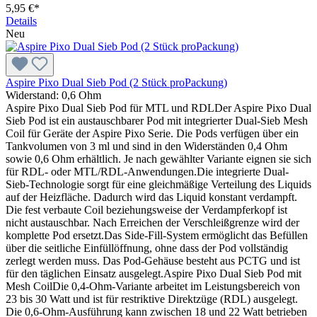
5,95 €*
Details
Neu
Aspire Pixo Dual Sieb Pod (2 Stück proPackung)
Widerstand:
0,6 Ohm
Aspire Pixo Dual Sieb Pod für MTL und RDLDer Aspire Pixo Dual
Sieb Pod ist ein austauschbarer Pod mit integrierter Dual-Sieb Mesh
Coil für Geräte der Aspire Pixo Serie. Die Pods verfügen über ein
Tankvolumen von 3 ml und sind in den Widerständen 0,4 Ohm
sowie 0,6 Ohm erhältlich. Je nach gewählter Variante eignen sie sich
für RDL- oder MTL/RDL-Anwendungen.Die integrierte Dual-
Sieb-Technologie sorgt für eine gleichmäßige Verteilung des Liquids
auf der Heizfläche. Dadurch wird das Liquid konstant verdampft.
Die fest verbaute Coil beziehungsweise der Verdampferkopf ist
nicht austauschbar. Nach Erreichen der Verschleißgrenze wird der
komplette Pod ersetzt.Das Side-Fill-System ermöglicht das Befüllen
über die seitliche Einfüllöffnung, ohne dass der Pod vollständig
zerlegt werden muss. Das Pod-Gehäuse besteht aus PCTG und ist
für den täglichen Einsatz ausgelegt.Aspire Pixo Dual Sieb Pod mit
Mesh CoilDie 0,4-Ohm-Variante arbeitet im Leistungsbereich von
23 bis 30 Watt und ist für restriktive Direktzüge (RDL) ausgelegt.
Die 0,6-Ohm-Ausführung kann zwischen 18 und 22 Watt betrieben