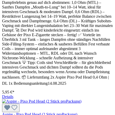
Dampferlebnis genau auf dich abstimmen: 1,0 Ohm (MTL) –
Sanftes Dampfen „Mouth-to-Lung“ bei 10–14 Watt, ideal für
intensiven Geschmack & moderaten Dampf. 0,6 Ohm (RDL) –
Restriktiver Lungenzug bei 14–19 Watt, perfekte Balance zwischen
Geschmack und Dampfmenge. 0,4 Ohm (DL) – Kräftiges Subohm-
Vaping mit direkter Lungeninhalation bei 23–30 Watt für maximalen
Dampf. 🚀 Der Pod wird kinderleicht eingesetzt: einfach ins
Gehäuse der Pixo E-Zigarette stecken – fertig! ✅ Vorteile im
Überblick 3 ml Tank – langes Dampfen ohne ständiges Nachfüllen
Side-Filling-System – einfaches & sauberes Befüllen Fest verbaute
Coils – immer optimal aufeinander abgestimmt 3
Widerstandsoptionen – MTL, RDL oder DL nach Wunsch
Nichrome-Wicklung – schnelle Aufheizung & intensiver
Geschmack 💡 Tipp: Coils sind Verschleißteile – für gleichbleibend
intensiven Geschmack und dichten Dampf solltest du die Pods
regelmäßig wechseln, besonders wenn Aroma oder Dampfleistung
nachlassen. 📦 Lieferumfang 2x Aspire Pixo Pod Head 0,4 Ohm |
DL 1x Bedienungsanleitung14.08.2025
5,95 €*
Details
Aspire - Pixo Pod Head (2 Stück proPackung)