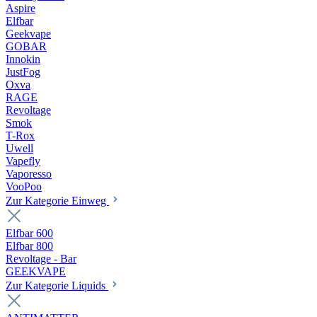
Aspire
Elfbar
Geekvape
GOBAR
Innokin
JustFog
Oxva
RAGE
Revoltage
Smok
T-Rox
Uwell
Vapefly
Vaporesso
VooPoo
Zur Kategorie Einweg
Elfbar 600
Elfbar 800
Revoltage - Bar
GEEKVAPE
Zur Kategorie Liquids