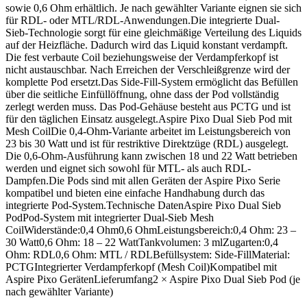
sowie 0,6 Ohm erhältlich. Je nach gewählter Variante eignen sie sich
für RDL- oder MTL/RDL-Anwendungen.Die integrierte Dual-
Sieb-Technologie sorgt für eine gleichmäßige Verteilung des Liquids
auf der Heizfläche. Dadurch wird das Liquid konstant verdampft.
Die fest verbaute Coil beziehungsweise der Verdampferkopf ist
nicht austauschbar. Nach Erreichen der Verschleißgrenze wird der
komplette Pod ersetzt.Das Side-Fill-System ermöglicht das Befüllen
über die seitliche Einfüllöffnung, ohne dass der Pod vollständig
zerlegt werden muss. Das Pod-Gehäuse besteht aus PCTG und ist
für den täglichen Einsatz ausgelegt.Aspire Pixo Dual Sieb Pod mit
Mesh CoilDie 0,4-Ohm-Variante arbeitet im Leistungsbereich von
23 bis 30 Watt und ist für restriktive Direktzüge (RDL) ausgelegt.
Die 0,6-Ohm-Ausführung kann zwischen 18 und 22 Watt betrieben
werden und eignet sich sowohl für MTL- als auch RDL-
Dampfen.Die Pods sind mit allen Geräten der Aspire Pixo Serie
kompatibel und bieten eine einfache Handhabung durch das
integrierte Pod-System.Technische DatenAspire Pixo Dual Sieb
PodPod-System mit integrierter Dual-Sieb Mesh
CoilWiderstände:0,4 Ohm0,6 OhmLeistungsbereich:0,4 Ohm: 23 –
30 Watt0,6 Ohm: 18 – 22 WattTankvolumen: 3 mlZugarten:0,4
Ohm: RDL0,6 Ohm: MTL / RDLBefüllsystem: Side-FillMaterial:
PCTGIntegrierter Verdampferkopf (Mesh Coil)Kompatibel mit
Aspire Pixo GerätenLieferumfang2 × Aspire Pixo Dual Sieb Pod (je
nach gewählter Variante)