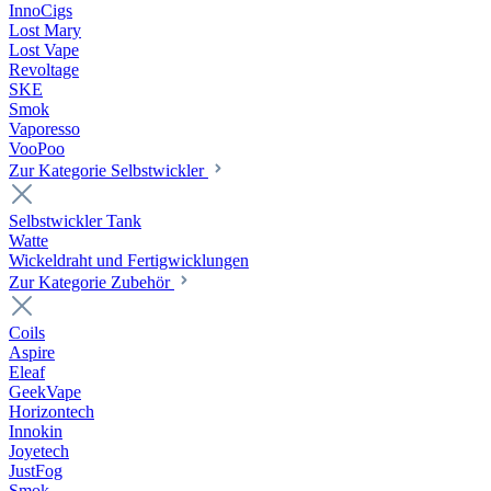
InnoCigs
Lost Mary
Lost Vape
Revoltage
SKE
Smok
Vaporesso
VooPoo
Zur Kategorie Selbstwickler
Selbstwickler Tank
Watte
Wickeldraht und Fertigwicklungen
Zur Kategorie Zubehör
Coils
Aspire
Eleaf
GeekVape
Horizontech
Innokin
Joyetech
JustFog
Smok