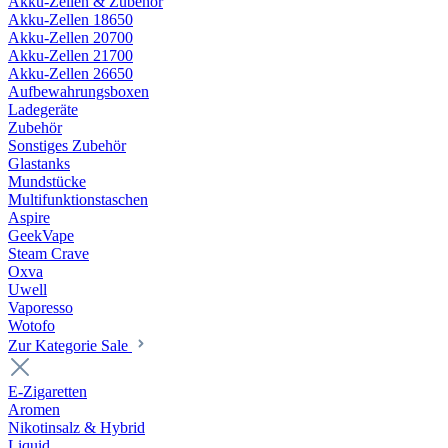
Akku-Zellen & Zubehör
Akku-Zellen 18650
Akku-Zellen 20700
Akku-Zellen 21700
Akku-Zellen 26650
Aufbewahrungsboxen
Ladegeräte
Zubehör
Sonstiges Zubehör
Glastanks
Mundstücke
Multifunktionstaschen
Aspire
GeekVape
Steam Crave
Oxva
Uwell
Vaporesso
Wotofo
Zur Kategorie Sale
E-Zigaretten
Aromen
Nikotinsalz & Hybrid
Liquid