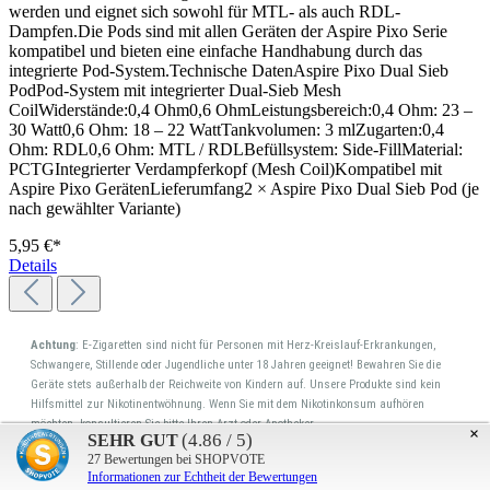
werden und eignet sich sowohl für MTL- als auch RDL-
Dampfen.Die Pods sind mit allen Geräten der Aspire Pixo Serie
kompatibel und bieten eine einfache Handhabung durch das
integrierte Pod-System.Technische DatenAspire Pixo Dual Sieb
PodPod-System mit integrierter Dual-Sieb Mesh
CoilWiderstände:0,4 Ohm0,6 OhmLeistungsbereich:0,4 Ohm: 23 –
30 Watt0,6 Ohm: 18 – 22 WattTankvolumen: 3 mlZugarten:0,4
Ohm: RDL0,6 Ohm: MTL / RDLBefüllsystem: Side-FillMaterial:
PCTGIntegrierter Verdampferkopf (Mesh Coil)Kompatibel mit
Aspire Pixo GerätenLieferumfang2 × Aspire Pixo Dual Sieb Pod (je
nach gewählter Variante)
5,95 €*
Details
Achtung
: E-Zigaretten sind nicht für Personen mit Herz-Kreislauf-Erkrankungen,
Schwangere, Stillende oder Jugendliche unter 18 Jahren geeignet! Bewahren Sie die
Geräte stets außerhalb der Reichweite von Kindern auf. Unsere Produkte sind kein
Hilfsmittel zur Nikotinentwöhnung. Wenn Sie mit dem Nikotinkonsum aufhören
möchten, konsultieren Sie bitte Ihren Arzt oder Apotheker.
×
(4.86 / 5)
SEHR GUT
27
Bewertungen bei SHOPVOTE
Kontakt
Informationen zur Echtheit der Bewertungen