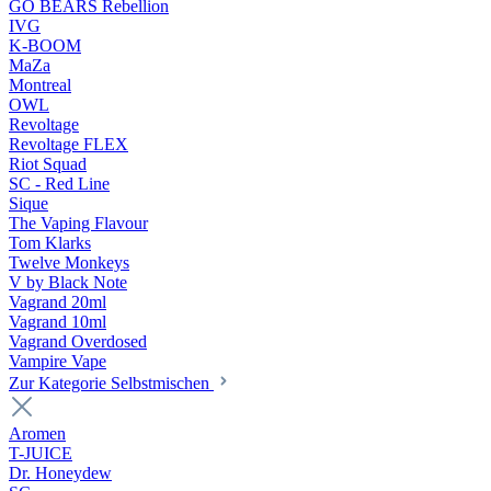
GO BEARS Rebellion
IVG
K-BOOM
MaZa
Montreal
OWL
Revoltage
Revoltage FLEX
Riot Squad
SC - Red Line
Sique
The Vaping Flavour
Tom Klarks
Twelve Monkeys
V by Black Note
Vagrand 20ml
Vagrand 10ml
Vagrand Overdosed
Vampire Vape
Zur Kategorie Selbstmischen
Aromen
T-JUICE
Dr. Honeydew