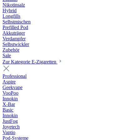
Nikotinsalz
Hybrid
Longfills
Selbstmischen
Prefilled Pod
Akkuträger
Verdampfer
Selbstwickler
Zubehör
Sale
Zur Kategorie E-Zigaretten
Professional
Aspire
Geekvape
VooPoo
Innokin
X-Bar
Basic
Innokin
JustFog
Joyetech
Vaptio
Pod-Systeme