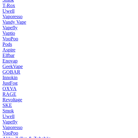
T-Rox
Uwell
Vaporesso
Vandy Vape
Vapefly
Vaptio
VooPoo
Pods
Aspire
Elfbar
Enovap
GeekVape
GOBAR
Innokin
JustFog
OXVA
RAGE
Revoltage
SKE
Smok
Uwell
Vapefly
Vaporesso
VooPoo