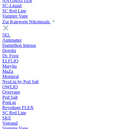
ANTIMATTER
SC-Liquid
SC Red Line
Vampire Vape
Zur Kategorie Nikotinsalz
5EL
Antimatter
Dampflion Intense
Dojoliq
Dr. Frost
ELFLIQ
Maryliq
MaZa
Montreal
NexLiq by Pod Salt
OWLIQ
Overvape
Pod Salt
PopLiq
Revoltage FLEX
SC Red Line
SKE
Vagrand
Vampire Vape