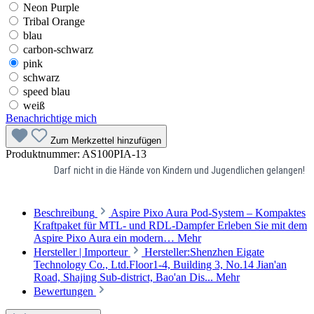
Neon Purple
Tribal Orange
blau
carbon-schwarz
pink
schwarz
speed blau
weiß
Benachrichtige mich
Zum Merkzettel hinzufügen
Produktnummer:
AS100PIA-13
Darf nicht in die Hände von Kindern und Jugendlichen gelangen!
Beschreibung
Aspire Pixo Aura Pod-System – Kompaktes
Kraftpaket für MTL- und RDL-Dampfer Erleben Sie mit dem
Aspire Pixo Aura ein modern…
Mehr
Hersteller | Importeur
Hersteller:Shenzhen Eigate
Technology Co., Ltd.Floor1-4, Building 3, No.14 Jian'an
Road, Shajing Sub-district, Bao'an Dis...
Mehr
Bewertungen