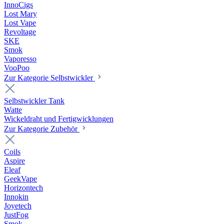
InnoCigs
Lost Mary
Lost Vape
Revoltage
SKE
Smok
Vaporesso
VooPoo
Zur Kategorie Selbstwickler
Selbstwickler Tank
Watte
Wickeldraht und Fertigwicklungen
Zur Kategorie Zubehör
Coils
Aspire
Eleaf
GeekVape
Horizontech
Innokin
Joyetech
JustFog
Smok