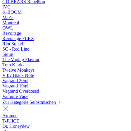
GO BEARS Rebellion
IVG
K-BOOM
MaZa
Montreal
OWL
Revoltage
Revoltage FLEX
Riot Squad
SC - Red Line
Sique
The Vaping Flavour
Tom Klarks
Twelve Monkeys
V by Black Note
Vagrand 20ml
Vagrand 10ml
Vagrand Overdosed
Vampire Vape
Zur Kategorie Selbstmischen
Aromen
T-JUICE
Dr. Honeydew