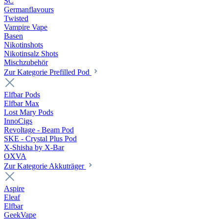
SC
Germanflavours
Twisted
Vampire Vape
Basen
Nikotinshots
Nikotinsalz Shots
Mischzubehör
Zur Kategorie Prefilled Pod
Elfbar Pods
Elfbar Max
Lost Mary Pods
InnoCigs
Revoltage - Beam Pod
SKE - Crystal Plus Pod
X-Shisha by X-Bar
OXVA
Zur Kategorie Akkuträger
Aspire
Eleaf
Elfbar
GeekVape