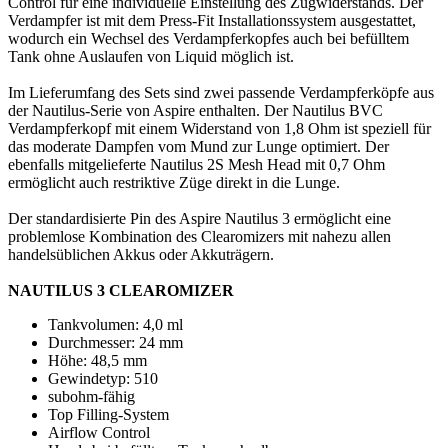
Control für eine individuelle Einstellung des Zugwiderstands. Der
Verdampfer ist mit dem Press-Fit Installationssystem ausgestattet,
wodurch ein Wechsel des Verdampferkopfes auch bei befülltem
Tank ohne Auslaufen von Liquid möglich ist.
Im Lieferumfang des Sets sind zwei passende Verdampferköpfe aus
der Nautilus-Serie von Aspire enthalten. Der Nautilus BVC
Verdampferkopf mit einem Widerstand von 1,8 Ohm ist speziell für
das moderate Dampfen vom Mund zur Lunge optimiert. Der
ebenfalls mitgelieferte Nautilus 2S Mesh Head mit 0,7 Ohm
ermöglicht auch restriktive Züge direkt in die Lunge.
Der standardisierte Pin des Aspire Nautilus 3 ermöglicht eine
problemlose Kombination des Clearomizers mit nahezu allen
handelsüblichen Akkus oder Akkuträgern.
NAUTILUS 3 CLEAROMIZER
Tankvolumen: 4,0 ml
Durchmesser: 24 mm
Höhe: 48,5 mm
Gewindetyp: 510
subohm-fähig
Top Filling-System
Airflow Control