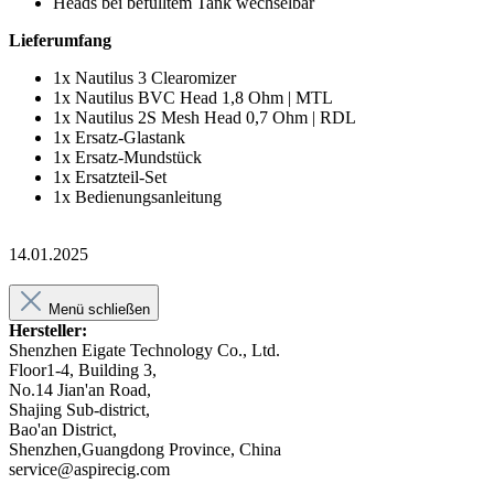
Heads bei befülltem Tank wechselbar
Lieferumfang
1x Nautilus 3 Clearomizer
1x Nautilus BVC Head 1,8 Ohm | MTL
1x Nautilus 2S Mesh Head 0,7 Ohm | RDL
1x Ersatz-Glastank
1x Ersatz-Mundstück
1x Ersatzteil-Set
1x Bedienungsanleitung
14.01.2025
Menü schließen
Hersteller:
Shenzhen Eigate Technology Co., Ltd.
Floor1-4, Building 3,
No.14 Jian'an Road,
Shajing Sub-district,
Bao'an District,
Shenzhen,Guangdong Province, China
service@aspirecig.com