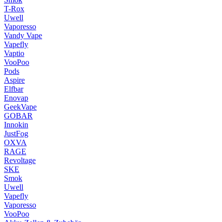
T-Rox
Uwell
Vaporesso
Vandy Vape
Vapefly
Vaptio
VooPoo
Pods
Aspire
Elfbar
Enovap
GeekVape
GOBAR
Innokin
JustFog
OXVA
RAGE
Revoltage
SKE
Smok
Uwell
Vapefly
Vaporesso
VooPoo