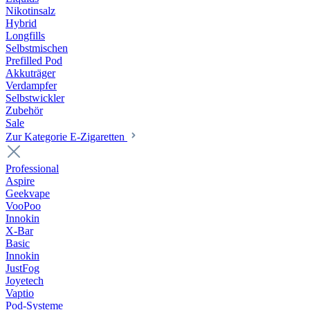
Nikotinsalz
Hybrid
Longfills
Selbstmischen
Prefilled Pod
Akkuträger
Verdampfer
Selbstwickler
Zubehör
Sale
Zur Kategorie E-Zigaretten
Professional
Aspire
Geekvape
VooPoo
Innokin
X-Bar
Basic
Innokin
JustFog
Joyetech
Vaptio
Pod-Systeme