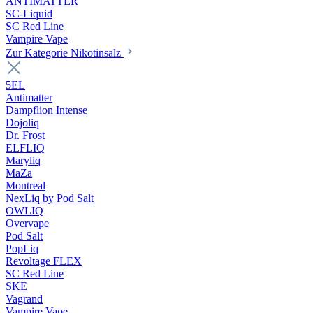
ANTIMATTER
SC-Liquid
SC Red Line
Vampire Vape
Zur Kategorie Nikotinsalz
5EL
Antimatter
Dampflion Intense
Dojoliq
Dr. Frost
ELFLIQ
Maryliq
MaZa
Montreal
NexLiq by Pod Salt
OWLIQ
Overvape
Pod Salt
PopLiq
Revoltage FLEX
SC Red Line
SKE
Vagrand
Vampire Vape