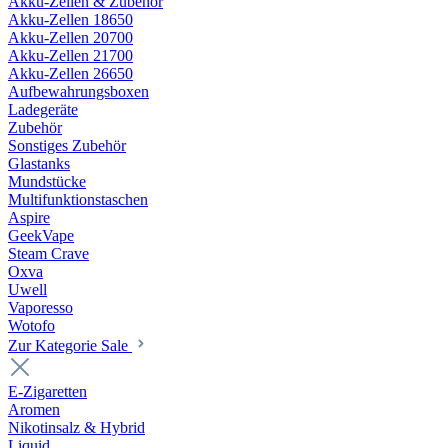
Akku-Zellen & Zubehör
Akku-Zellen 18650
Akku-Zellen 20700
Akku-Zellen 21700
Akku-Zellen 26650
Aufbewahrungsboxen
Ladegeräte
Zubehör
Sonstiges Zubehör
Glastanks
Mundstücke
Multifunktionstaschen
Aspire
GeekVape
Steam Crave
Oxva
Uwell
Vaporesso
Wotofo
Zur Kategorie Sale
E-Zigaretten
Aromen
Nikotinsalz & Hybrid
Liquid