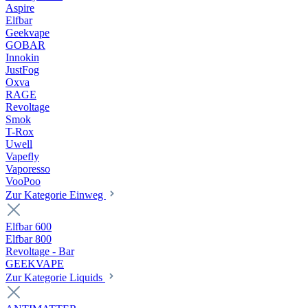
Aspire
Elfbar
Geekvape
GOBAR
Innokin
JustFog
Oxva
RAGE
Revoltage
Smok
T-Rox
Uwell
Vapefly
Vaporesso
VooPoo
Zur Kategorie Einweg
Elfbar 600
Elfbar 800
Revoltage - Bar
GEEKVAPE
Zur Kategorie Liquids