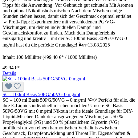
Tipps für die Anwendung: Vor Gebrauch gut schütteln Mit Aromen
und optional Nikotinshots mischen Nach dem Mischen einige
Stunden ziehen lassen, damit sich der Geschmack optimal entfaltet
💡 Profi-Tipp: Experimentiere mit verschiedenen PG/VG-
Mischungen, um deinen individuellen Dampf- und
Geschmackskomfort zu finden. Mach dein Dampferlebnis
einzigartig und kreativ – mit der SC 100ml Basis 30PG/70VG 0
mg/ml hast du die perfekte Grundlage! 🌬️✨13.08.2025
Inhalt:
100 Milliliter
(499,40 €* / 1000 Milliliter)
49,94 €*
Details
SC - 100ml Basis 50PG/50VG 0 mg/ml
SC – 100 ml Basis 50PG/50VG – 0 mg/ml 🫧💨 Perfekt für alle, die
ihre E-Liquids individuell mischen möchten! Unsere SC Basis
50PG/50VG mit 0 mg/ml Nikotin ist die ideale Grundlage für DIY-
Liquid-Mischer. Dank der ausgewogenen Mischung aus 50 %
Propylenglykol (PG) und 50 % pflanzlichem Glycerin (VG)
profitierst du von einem harmonischen Verhältnis zwischen
Geschmack, Dampfentwicklung und Throat Hit. Eigenschaften &