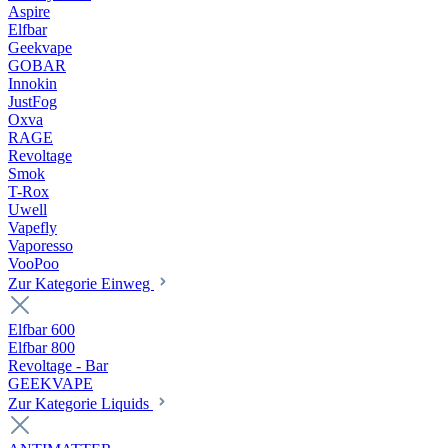
Aspire
Elfbar
Geekvape
GOBAR
Innokin
JustFog
Oxva
RAGE
Revoltage
Smok
T-Rox
Uwell
Vapefly
Vaporesso
VooPoo
Zur Kategorie Einweg
Elfbar 600
Elfbar 800
Revoltage - Bar
GEEKVAPE
Zur Kategorie Liquids