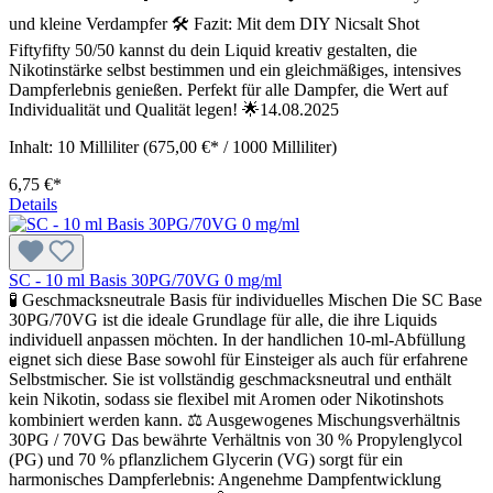
und kleine Verdampfer 🛠️ Fazit: Mit dem DIY Nicsalt Shot
Fiftyfifty 50/50 kannst du dein Liquid kreativ gestalten, die
Nikotinstärke selbst bestimmen und ein gleichmäßiges, intensives
Dampferlebnis genießen. Perfekt für alle Dampfer, die Wert auf
Individualität und Qualität legen! 🌟14.08.2025
Inhalt:
10 Milliliter
(675,00 €* / 1000 Milliliter)
6,75 €*
Details
SC - 10 ml Basis 30PG/70VG 0 mg/ml
🧪 Geschmacksneutrale Basis für individuelles Mischen Die SC Base
30PG/70VG ist die ideale Grundlage für alle, die ihre Liquids
individuell anpassen möchten. In der handlichen 10-ml-Abfüllung
eignet sich diese Base sowohl für Einsteiger als auch für erfahrene
Selbstmischer. Sie ist vollständig geschmacksneutral und enthält
kein Nikotin, sodass sie flexibel mit Aromen oder Nikotinshots
kombiniert werden kann. ⚖️ Ausgewogenes Mischungsverhältnis
30PG / 70VG Das bewährte Verhältnis von 30 % Propylenglycol
(PG) und 70 % pflanzlichem Glycerin (VG) sorgt für ein
harmonisches Dampferlebnis: Angenehme Dampfentwicklung