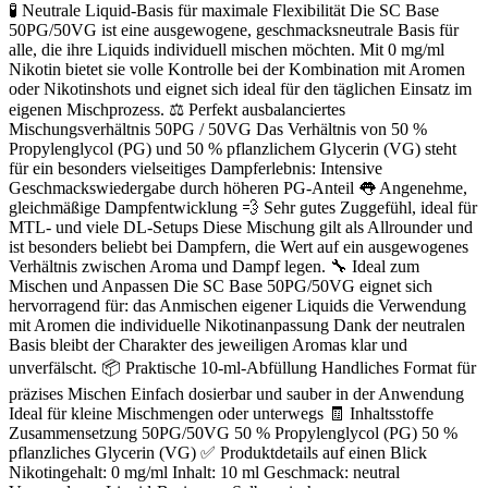
🧪 Neutrale Liquid-Basis für maximale Flexibilität Die SC Base
50PG/50VG ist eine ausgewogene, geschmacksneutrale Basis für
alle, die ihre Liquids individuell mischen möchten. Mit 0 mg/ml
Nikotin bietet sie volle Kontrolle bei der Kombination mit Aromen
oder Nikotinshots und eignet sich ideal für den täglichen Einsatz im
eigenen Mischprozess. ⚖️ Perfekt ausbalanciertes
Mischungsverhältnis 50PG / 50VG Das Verhältnis von 50 %
Propylenglycol (PG) und 50 % pflanzlichem Glycerin (VG) steht
für ein besonders vielseitiges Dampferlebnis: Intensive
Geschmackswiedergabe durch höheren PG-Anteil 👅 Angenehme,
gleichmäßige Dampfentwicklung 💨 Sehr gutes Zuggefühl, ideal für
MTL- und viele DL-Setups Diese Mischung gilt als Allrounder und
ist besonders beliebt bei Dampfern, die Wert auf ein ausgewogenes
Verhältnis zwischen Aroma und Dampf legen. 🔧 Ideal zum
Mischen und Anpassen Die SC Base 50PG/50VG eignet sich
hervorragend für: das Anmischen eigener Liquids die Verwendung
mit Aromen die individuelle Nikotinanpassung Dank der neutralen
Basis bleibt der Charakter des jeweiligen Aromas klar und
unverfälscht. 📦 Praktische 10-ml-Abfüllung Handliches Format für
präzises Mischen Einfach dosierbar und sauber in der Anwendung
Ideal für kleine Mischmengen oder unterwegs 🧾 Inhaltsstoffe
Zusammensetzung 50PG/50VG 50 % Propylenglycol (PG) 50 %
pflanzliches Glycerin (VG) ✅ Produktdetails auf einen Blick
Nikotingehalt: 0 mg/ml Inhalt: 10 ml Geschmack: neutral