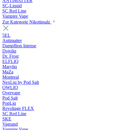
ANTIMATTER
SC-Liquid
SC Red Line
Vampire Vape
Zur Kategorie Nikotinsalz
5EL
Antimatter
Dampflion Intense
Dojoliq
Dr. Frost
ELFLIQ
Maryliq
MaZa
Montreal
NexLiq by Pod Salt
OWLIQ
Overvape
Pod Salt
PopLiq
Revoltage FLEX
SC Red Line
SKE
Vagrand
Vampire Vape