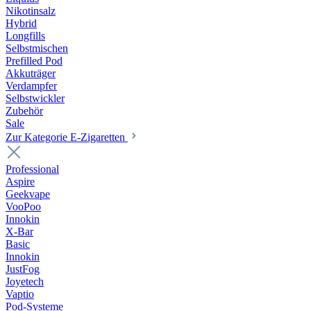
Nikotinsalz
Hybrid
Longfills
Selbstmischen
Prefilled Pod
Akkuträger
Verdampfer
Selbstwickler
Zubehör
Sale
Zur Kategorie E-Zigaretten
Professional
Aspire
Geekvape
VooPoo
Innokin
X-Bar
Basic
Innokin
JustFog
Joyetech
Vaptio
Pod-Systeme