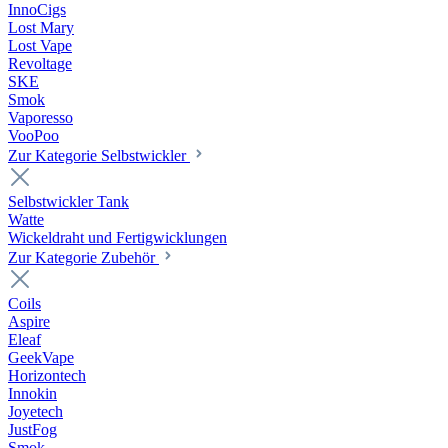
InnoCigs
Lost Mary
Lost Vape
Revoltage
SKE
Smok
Vaporesso
VooPoo
Zur Kategorie Selbstwickler
Selbstwickler Tank
Watte
Wickeldraht und Fertigwicklungen
Zur Kategorie Zubehör
Coils
Aspire
Eleaf
GeekVape
Horizontech
Innokin
Joyetech
JustFog
Smok