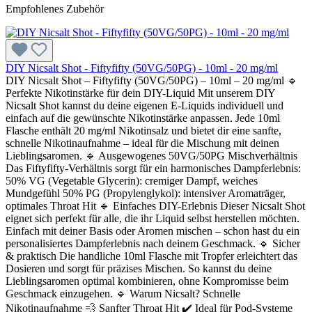
Empfohlenes Zubehör
DIY Nicsalt Shot - Fiftyfifty (50VG/50PG) - 10ml - 20 mg/ml
DIY Nicsalt Shot – Fiftyfifty (50VG/50PG) – 10ml – 20 mg/ml 🔹
Perfekte Nikotinstärke für dein DIY-Liquid Mit unserem DIY
Nicsalt Shot kannst du deine eigenen E-Liquids individuell und
einfach auf die gewünschte Nikotinstärke anpassen. Jede 10ml
Flasche enthält 20 mg/ml Nikotinsalz und bietet dir eine sanfte,
schnelle Nikotinaufnahme – ideal für die Mischung mit deinen
Lieblingsaromen. 🔹 Ausgewogenes 50VG/50PG Mischverhältnis
Das Fiftyfifty-Verhältnis sorgt für ein harmonisches Dampferlebnis:
50% VG (Vegetable Glycerin): cremiger Dampf, weiches
Mundgefühl 50% PG (Propylenglykol): intensiver Aromaträger,
optimales Throat Hit 🔹 Einfaches DIY-Erlebnis Dieser Nicsalt Shot
eignet sich perfekt für alle, die ihr Liquid selbst herstellen möchten.
Einfach mit deiner Basis oder Aromen mischen – schon hast du ein
personalisiertes Dampferlebnis nach deinem Geschmack. 🔹 Sicher
& praktisch Die handliche 10ml Flasche mit Tropfer erleichtert das
Dosieren und sorgt für präzises Mischen. So kannst du deine
Lieblingsaromen optimal kombinieren, ohne Kompromisse beim
Geschmack einzugehen. 🔹 Warum Nicsalt? Schnelle
Nikotinaufnahme 💨 Sanfter Throat Hit ✔️ Ideal für Pod-Systeme