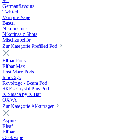
SC
Germanflavours
Twisted
Vampire Vape
Basen
Nikotinshots
Nikotinsalz Shots
Mischzubehör
Zur Kategorie Prefilled Pod
Elfbar Pods
Elfbar Max
Lost Mary Pods
InnoCigs
Revoltage - Beam Pod
SKE - Crystal Plus Pod
X-Shisha by X-Bar
OXVA
Zur Kategorie Akkuträger
Aspire
Eleaf
Elfbar
GeekVape