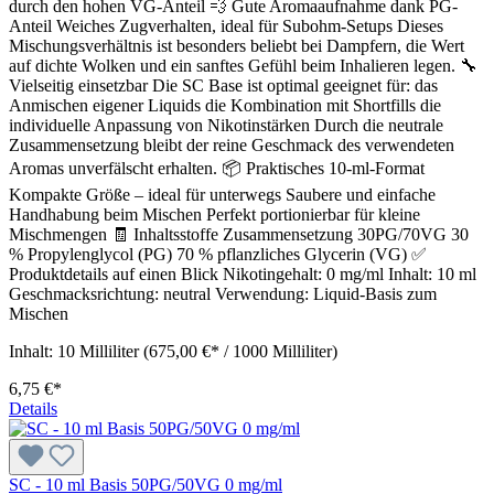
durch den hohen VG-Anteil 💨 Gute Aromaaufnahme dank PG-
Anteil Weiches Zugverhalten, ideal für Subohm-Setups Dieses
Mischungsverhältnis ist besonders beliebt bei Dampfern, die Wert
auf dichte Wolken und ein sanftes Gefühl beim Inhalieren legen. 🔧
Vielseitig einsetzbar Die SC Base ist optimal geeignet für: das
Anmischen eigener Liquids die Kombination mit Shortfills die
individuelle Anpassung von Nikotinstärken Durch die neutrale
Zusammensetzung bleibt der reine Geschmack des verwendeten
Aromas unverfälscht erhalten. 📦 Praktisches 10-ml-Format
Kompakte Größe – ideal für unterwegs Saubere und einfache
Handhabung beim Mischen Perfekt portionierbar für kleine
Mischmengen 🧾 Inhaltsstoffe Zusammensetzung 30PG/70VG 30
% Propylenglycol (PG) 70 % pflanzliches Glycerin (VG) ✅
Produktdetails auf einen Blick Nikotingehalt: 0 mg/ml Inhalt: 10 ml
Geschmacksrichtung: neutral Verwendung: Liquid-Basis zum
Mischen
Inhalt:
10 Milliliter
(675,00 €* / 1000 Milliliter)
6,75 €*
Details
SC - 10 ml Basis 50PG/50VG 0 mg/ml