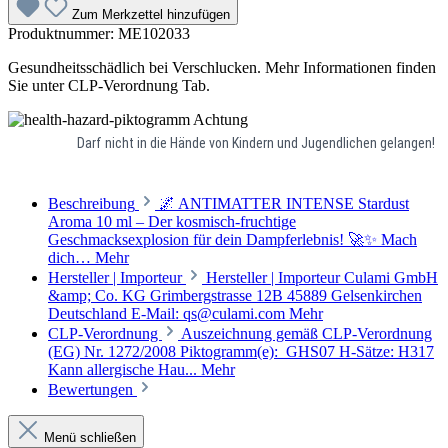
Zum Merkzettel hinzufügen
Produktnummer:
ME102033
Gesundheitsschädlich bei Verschlucken. Mehr Informationen finden
Sie unter CLP-Verordnung Tab.
Achtung
Darf nicht in die Hände von Kindern und Jugendlichen gelangen!
Beschreibung
🌌 ANTIMATTER INTENSE Stardust
Aroma 10 ml – Der kosmisch-fruchtige
Geschmacksexplosion für dein Dampferlebnis! 🚀✨ Mach
dich…
Mehr
Hersteller | Importeur
Hersteller | Importeur Culami GmbH
&amp; Co. KG Grimbergstrasse 12B 45889 Gelsenkirchen
Deutschland E-Mail: qs@culami.com
Mehr
CLP-Verordnung
Auszeichnung gemäß CLP-Verordnung
(EG) Nr. 1272/2008 Piktogramm(e): GHS07 H-Sätze: H317
Kann allergische Hau...
Mehr
Bewertungen
Menü schließen