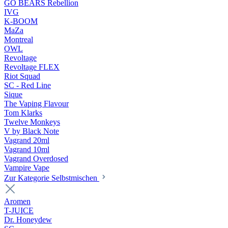
GO BEARS Rebellion
IVG
K-BOOM
MaZa
Montreal
OWL
Revoltage
Revoltage FLEX
Riot Squad
SC - Red Line
Sique
The Vaping Flavour
Tom Klarks
Twelve Monkeys
V by Black Note
Vagrand 20ml
Vagrand 10ml
Vagrand Overdosed
Vampire Vape
Zur Kategorie Selbstmischen
Aromen
T-JUICE
Dr. Honeydew