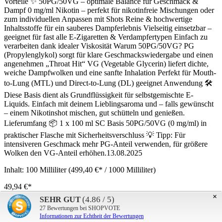
Vorteile ✨ 50PG/50VG – optimale Balance für Geschmack &
Dampf 0 mg/ml Nikotin – perfekt für nikotinfreie Mischungen oder
zum individuellen Anpassen mit Shots Reine & hochwertige
Inhaltsstoffe für ein sauberes Dampferlebnis Vielseitig einsetzbar –
geeignet für fast alle E-Zigaretten & Verdampfertypen Einfach zu
verarbeiten dank idealer Viskosität Warum 50PG/50VG? PG
(Propylenglykol) sorgt für klare Geschmackswiedergabe und einen
angenehmen „Throat Hit“ VG (Vegetable Glycerin) liefert dichte,
weiche Dampfwolken und eine sanfte Inhalation Perfekt für Mouth-
to-Lung (MTL) und Direct-to-Lung (DL) geeignet Anwendung 🛠️
Diese Basis dient als Grundflüssigkeit für selbstgemischte E-
Liquids. Einfach mit deinem Lieblingsaroma und – falls gewünscht
– einem Nikotinshot mischen, gut schütteln und genießen.
Lieferumfang 📦 1 x 100 ml SC Basis 50PG/50VG (0 mg/ml) in
praktischer Flasche mit Sicherheitsverschluss 💡 Tipp: Für
intensiveren Geschmack mehr PG-Anteil verwenden, für größere
Wolken den VG-Anteil erhöhen.13.08.2025
Inhalt:
100 Milliliter
(499,40 €* / 1000 Milliliter)
49,94 €*
Details
×
(4.86 / 5)
SEHR GUT
27
Bewertungen bei SHOPVOTE
Informationen zur Echtheit der Bewertungen