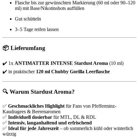
Flasche bis zur gewünschten Markierung (60 ml oder 90–120
ml) mit Base/Nikotinshots auffüllen
Gut schütteln
3–5 Tage reifen lassen
📦
Lieferumfang
✔️ 1x
ANTIMATTER INTENSE Stardust Aroma
(10 ml)
✔️ in praktischer
120 ml Chubby Gorilla Leerflasche
🔍
Warum Stardust Aroma?
✅
Geschmackliches Highlight
für Fans von Pfefferminz-
Kaudragees & Beerenaromen
✅
Individuell dosierbar
für MTL, DL & RDL
✅
Intensiv, langanhaltend und erfrischend
✅
Ideal für jede Jahreszeit
– ob sommerlich kühl oder winterlich
würzig