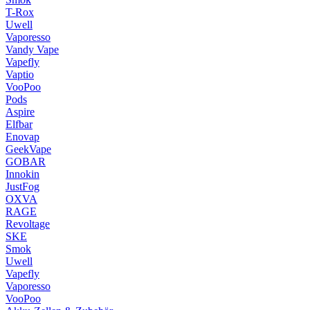
T-Rox
Uwell
Vaporesso
Vandy Vape
Vapefly
Vaptio
VooPoo
Pods
Aspire
Elfbar
Enovap
GeekVape
GOBAR
Innokin
JustFog
OXVA
RAGE
Revoltage
SKE
Smok
Uwell
Vapefly
Vaporesso
VooPoo