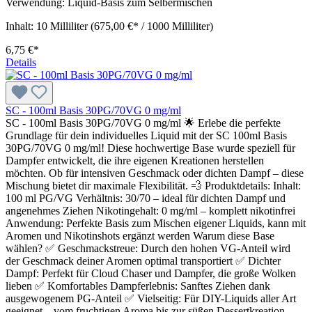
Verwendung: Liquid-Basis zum Selbermischen
Inhalt:
10 Milliliter
(675,00 €* / 1000 Milliliter)
6,75 €*
Details
SC - 100ml Basis 30PG/70VG 0 mg/ml
SC - 100ml Basis 30PG/70VG 0 mg/ml 🌟 Erlebe die perfekte
Grundlage für dein individuelles Liquid mit der SC 100ml Basis
30PG/70VG 0 mg/ml! Diese hochwertige Base wurde speziell für
Dampfer entwickelt, die ihre eigenen Kreationen herstellen
möchten. Ob für intensiven Geschmack oder dichten Dampf – diese
Mischung bietet dir maximale Flexibilität. 💨 Produktdetails: Inhalt:
100 ml PG/VG Verhältnis: 30/70 – ideal für dichten Dampf und
angenehmes Ziehen Nikotingehalt: 0 mg/ml – komplett nikotinfrei
Anwendung: Perfekte Basis zum Mischen eigener Liquids, kann mit
Aromen und Nikotinshots ergänzt werden Warum diese Base
wählen? ✅ Geschmackstreue: Durch den hohen VG-Anteil wird
der Geschmack deiner Aromen optimal transportiert ✅ Dichter
Dampf: Perfekt für Cloud Chaser und Dampfer, die große Wolken
lieben ✅ Komfortables Dampferlebnis: Sanftes Ziehen dank
ausgewogenem PG-Anteil ✅ Vielseitig: Für DIY-Liquids aller Art
geeignet – vom fruchtigen Aroma bis zur süßen Dessertkreation