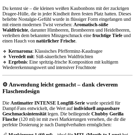
Du kennst sie – die kleinen weißen Kaubonbons mit der zuckrigen
Dragee-Hülle, die in jeder Kindheit ihren festen Platz hatten. Dieses
beliebte Nostalgie-Gefühl wurde in flüssiger Form eingefangen und
mit einem modernen Twist versehen:
Aromatisch-süße
Waldfrüchte
, darunter Himbeeren, Brombeeren und Heidelbeeren,
verleihen dem bekannten Minzgeschmack eine
fruchtige Tiefe
und
einen Hauch von
natürlicher Frische
.
🔹
Kernaroma
: Klassisches Pfefferminz-Kaudragee
🔹
Veredelt mit
: Süß-säuerlichen Waldfrüchten
🔹
Ergebnis
: Eine spritzig-frische Komposition mit kultigem
Wiedererkennungswert und intensiver Fruchtnote
⚙️
Anwendung leicht gemacht – dank cleverem
Flaschendesign
Die
Antimatter INTENSE Longfill-Serie
wurde speziell für
Dampf-Fans entwickelt, die Wert auf
individuell anpassbare
Geschmacksintensität
legen. Die beiliegende
Chubby Gorilla
Flasche
(120 ml) ist mit zwei Markierungen versehen, die dir die
perfekte Dosierung je nach Dampfverhalten ermöglichen:
📏
Markierung 1 (60 ml)
– ideal für
MTL (Mouth-to-Lung)
bei