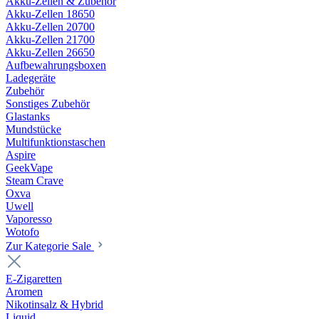
Akku-Zellen & Zubehör
Akku-Zellen 18650
Akku-Zellen 20700
Akku-Zellen 21700
Akku-Zellen 26650
Aufbewahrungsboxen
Ladegeräte
Zubehör
Sonstiges Zubehör
Glastanks
Mundstücke
Multifunktionstaschen
Aspire
GeekVape
Steam Crave
Oxva
Uwell
Vaporesso
Wotofo
Zur Kategorie Sale
E-Zigaretten
Aromen
Nikotinsalz & Hybrid
Liquid