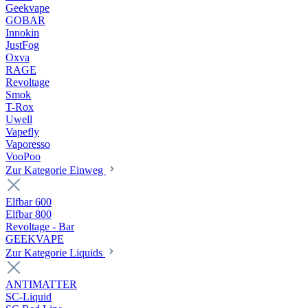
Geekvape
GOBAR
Innokin
JustFog
Oxva
RAGE
Revoltage
Smok
T-Rox
Uwell
Vapefly
Vaporesso
VooPoo
Zur Kategorie Einweg
Elfbar 600
Elfbar 800
Revoltage - Bar
GEEKVAPE
Zur Kategorie Liquids
ANTIMATTER
SC-Liquid