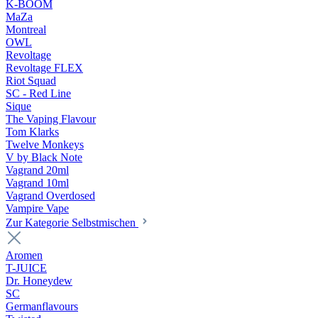
K-BOOM
MaZa
Montreal
OWL
Revoltage
Revoltage FLEX
Riot Squad
SC - Red Line
Sique
The Vaping Flavour
Tom Klarks
Twelve Monkeys
V by Black Note
Vagrand 20ml
Vagrand 10ml
Vagrand Overdosed
Vampire Vape
Zur Kategorie Selbstmischen
Aromen
T-JUICE
Dr. Honeydew
SC
Germanflavours