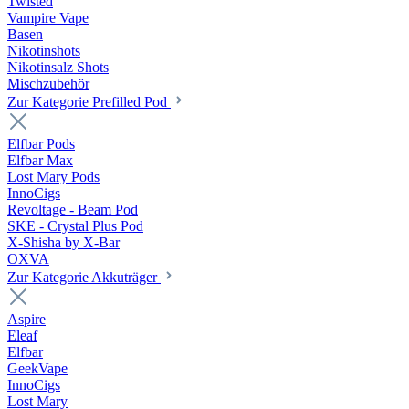
Twisted
Vampire Vape
Basen
Nikotinshots
Nikotinsalz Shots
Mischzubehör
Zur Kategorie Prefilled Pod
Elfbar Pods
Elfbar Max
Lost Mary Pods
InnoCigs
Revoltage - Beam Pod
SKE - Crystal Plus Pod
X-Shisha by X-Bar
OXVA
Zur Kategorie Akkuträger
Aspire
Eleaf
Elfbar
GeekVape
InnoCigs
Lost Mary