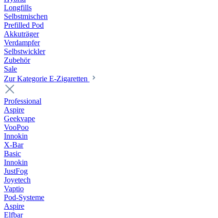
Longfills
Selbstmischen
Prefilled Pod
Akkuträger
Verdampfer
Selbstwickler
Zubehör
Sale
Zur Kategorie E-Zigaretten
Professional
Aspire
Geekvape
VooPoo
Innokin
X-Bar
Basic
Innokin
JustFog
Joyetech
Vaptio
Pod-Systeme
Aspire
Elfbar