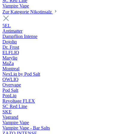
SC Red Line
Vampire Vape
Zur Kategorie Nikotinsalz
5EL
Antimatter
Dampflion Intense
Dojoliq
Dr. Frost
ELFLIQ
Maryliq
MaZa
Montreal
NexLiq by Pod Salt
OWLIQ
Overvape
Pod Salt
PopLiq
Revoltage FLEX
SC Red Line
SKE
Vagrand
Vampire Vape
Vampire Vape - Bar Salts
ZAZO INTENSE