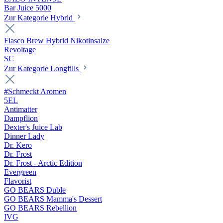
Bar Juice 5000
Zur Kategorie Hybrid
Fiasco Brew Hybrid Nikotinsalze
Revoltage
SC
Zur Kategorie Longfills
#Schmeckt Aromen
5EL
Antimatter
Dampflion
Dexter's Juice Lab
Dinner Lady
Dr. Kero
Dr. Frost
Dr. Frost - Arctic Edition
Evergreen
Flavorist
GO BEARS Duble
GO BEARS Mamma's Dessert
GO BEARS Rebellion
IVG