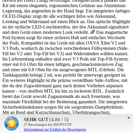
(Restricted Direct Lung) bevorzugst. Designtechnisch punktet das
Kit mit einem eleganten, ergonomischen Gehäuse aus Aluminium-
Legierung, das angenehm in der Hand liegt. Ein integriertes farbiges
OLED-Display zeigt dir alle wichtigen Infos wie Akkustand,
Leistung und Widerstand auf einen Blick an. Das optische Highlight
ist der stylische LED-Leuchtstreifen, der den Akkustand signalisiert
und dem Gerät einen modernen Look verleiht. 🌈 Das magnetische
Pod-System sorgt für einen sicheren Halt und einfaches Wechseln
der Pods. Kompatibel ist das Gerät mit allen OXVA Xlim V2 und
V3 Pods, wodurch du zwischen verschiedenen Füllsystemen (Side-
Fill bei V2 oder Top-Fill bei V3) und Widerständen wählen kannst.
Im Lieferumfang enthalten sind zwei V3 Pods mit Top-Fill-System:
einer mit 0.6 Ohm für einen luftigen, geschmacksintensiven Zug
und einer mit 0.8 Ohm für ein ausgewogenes MTL-Erlebnis. Die
Tankkapazität beträgt 2 ml, was perfekt für unterwegs geeignet ist.
Ein weiteres Highlight ist die präzise verstellbare Side-Airflow, mit
der du den Zugwiderstand ganz nach deinen Vorlieben anpassen
kannst – von straffem MTL bis hin zu lockerem RDL. Zusätzlich
bietet das Gerät sowohl Zugautomatik als auch Feuertaste, was
maximale Flexibilität bei der Bedienung garantiert. Die integrierten
Sicherheitsfunktionen sorgen für ein sorgenfreies Dampferlebnis:
Mit an Bord sind Kurzschlussschutz, Überhitzungsschutz,
×
Überspannungsschutz sowie ein automatisches Abschalten nach 8
(4.86 / 5)
SEHR GUT
Sekunden Dauerfeuer. Damit ist dein Gerät jederzeit zuverlässig
27
Bewertungen bei SHOPVOTE
geschützt. 🛡️✅ Highlights auf einen Blick: ✨ Neueste Version mit
Informationen zur Echtheit der Bewertungen