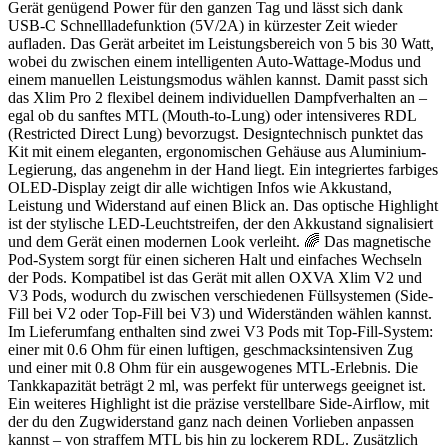
Gerät genügend Power für den ganzen Tag und lässt sich dank
USB-C Schnellladefunktion (5V/2A) in kürzester Zeit wieder
aufladen. Das Gerät arbeitet im Leistungsbereich von 5 bis 30 Watt,
wobei du zwischen einem intelligenten Auto-Wattage-Modus und
einem manuellen Leistungsmodus wählen kannst. Damit passt sich
das Xlim Pro 2 flexibel deinem individuellen Dampfverhalten an –
egal ob du sanftes MTL (Mouth-to-Lung) oder intensiveres RDL
(Restricted Direct Lung) bevorzugst. Designtechnisch punktet das
Kit mit einem eleganten, ergonomischen Gehäuse aus Aluminium-
Legierung, das angenehm in der Hand liegt. Ein integriertes farbiges
OLED-Display zeigt dir alle wichtigen Infos wie Akkustand,
Leistung und Widerstand auf einen Blick an. Das optische Highlight
ist der stylische LED-Leuchtstreifen, der den Akkustand signalisiert
und dem Gerät einen modernen Look verleiht. 🌈 Das magnetische
Pod-System sorgt für einen sicheren Halt und einfaches Wechseln
der Pods. Kompatibel ist das Gerät mit allen OXVA Xlim V2 und
V3 Pods, wodurch du zwischen verschiedenen Füllsystemen (Side-
Fill bei V2 oder Top-Fill bei V3) und Widerständen wählen kannst.
Im Lieferumfang enthalten sind zwei V3 Pods mit Top-Fill-System:
einer mit 0.6 Ohm für einen luftigen, geschmacksintensiven Zug
und einer mit 0.8 Ohm für ein ausgewogenes MTL-Erlebnis. Die
Tankkapazität beträgt 2 ml, was perfekt für unterwegs geeignet ist.
Ein weiteres Highlight ist die präzise verstellbare Side-Airflow, mit
der du den Zugwiderstand ganz nach deinen Vorlieben anpassen
kannst – von straffem MTL bis hin zu lockerem RDL. Zusätzlich