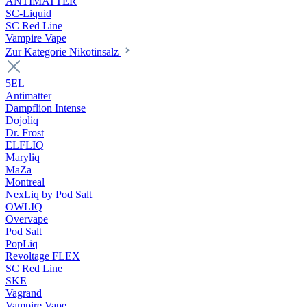
ANTIMATTER
SC-Liquid
SC Red Line
Vampire Vape
Zur Kategorie Nikotinsalz
5EL
Antimatter
Dampflion Intense
Dojoliq
Dr. Frost
ELFLIQ
Maryliq
MaZa
Montreal
NexLiq by Pod Salt
OWLIQ
Overvape
Pod Salt
PopLiq
Revoltage FLEX
SC Red Line
SKE
Vagrand
Vampire Vape