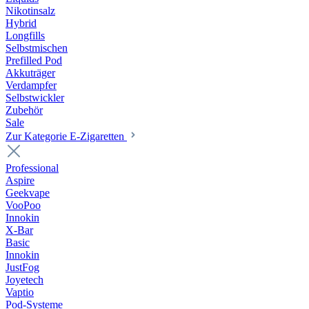
Nikotinsalz
Hybrid
Longfills
Selbstmischen
Prefilled Pod
Akkuträger
Verdampfer
Selbstwickler
Zubehör
Sale
Zur Kategorie E-Zigaretten
Professional
Aspire
Geekvape
VooPoo
Innokin
X-Bar
Basic
Innokin
JustFog
Joyetech
Vaptio
Pod-Systeme