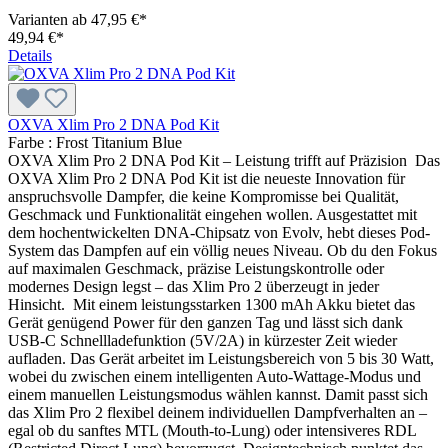
Varianten ab
47,95 €*
49,94 €*
Details
OXVA Xlim Pro 2 DNA Pod Kit
Farbe :
Frost Titanium Blue
OXVA Xlim Pro 2 DNA Pod Kit – Leistung trifft auf Präzision Das
OXVA Xlim Pro 2 DNA Pod Kit ist die neueste Innovation für
anspruchsvolle Dampfer, die keine Kompromisse bei Qualität,
Geschmack und Funktionalität eingehen wollen. Ausgestattet mit
dem hochentwickelten DNA-Chipsatz von Evolv, hebt dieses Pod-
System das Dampfen auf ein völlig neues Niveau. Ob du den Fokus
auf maximalen Geschmack, präzise Leistungskontrolle oder
modernes Design legst – das Xlim Pro 2 überzeugt in jeder
Hinsicht. Mit einem leistungsstarken 1300 mAh Akku bietet das
Gerät genügend Power für den ganzen Tag und lässt sich dank
USB-C Schnellladefunktion (5V/2A) in kürzester Zeit wieder
aufladen. Das Gerät arbeitet im Leistungsbereich von 5 bis 30 Watt,
wobei du zwischen einem intelligenten Auto-Wattage-Modus und
einem manuellen Leistungsmodus wählen kannst. Damit passt sich
das Xlim Pro 2 flexibel deinem individuellen Dampfverhalten an –
egal ob du sanftes MTL (Mouth-to-Lung) oder intensiveres RDL