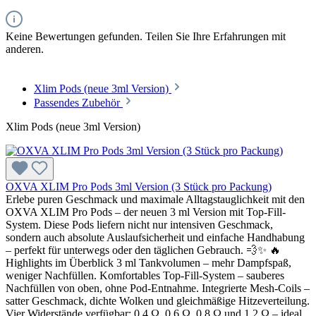
Keine Bewertungen gefunden. Teilen Sie Ihre Erfahrungen mit
anderen.
Xlim Pods (neue 3ml Version)
Passendes Zubehör
Xlim Pods (neue 3ml Version)
OXVA XLIM Pro Pods 3ml Version (3 Stück pro Packung)
Erlebe puren Geschmack und maximale Alltagstauglichkeit mit den
OXVA XLIM Pro Pods – der neuen 3 ml Version mit Top-Fill-
System. Diese Pods liefern nicht nur intensiven Geschmack,
sondern auch absolute Auslaufsicherheit und einfache Handhabung
– perfekt für unterwegs oder den täglichen Gebrauch. 💨✨ 🔥
Highlights im Überblick 3 ml Tankvolumen – mehr Dampfspaß,
weniger Nachfüllen. Komfortables Top-Fill-System – sauberes
Nachfüllen von oben, ohne Pod-Entnahme. Integrierte Mesh-Coils –
satter Geschmack, dichte Wolken und gleichmäßige Hitzeverteilung.
Vier Widerstände verfügbar: 0.4 Ω, 0.6 Ω, 0.8 Ω und 1.2 Ω – ideal