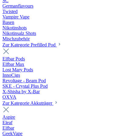
SC
Germanflavours
Twisted
Vampire Vape
Basen
Nikotinshots
Nikotinsalz Shots
Mischzubehör
Zur Kategorie Prefilled Pod
Elfbar Pods
Elfbar Max
Lost Mary Pods
InnoCigs
Revoltage - Beam Pod
SKE - Crystal Plus Pod
X-Shisha by X-Bar
OXVA
Zur Kategorie Akkuträger
Aspire
Eleaf
Elfbar
GeekVape