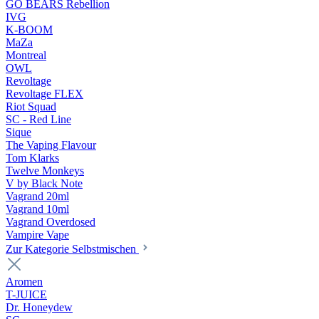
GO BEARS Rebellion
IVG
K-BOOM
MaZa
Montreal
OWL
Revoltage
Revoltage FLEX
Riot Squad
SC - Red Line
Sique
The Vaping Flavour
Tom Klarks
Twelve Monkeys
V by Black Note
Vagrand 20ml
Vagrand 10ml
Vagrand Overdosed
Vampire Vape
Zur Kategorie Selbstmischen
Aromen
T-JUICE
Dr. Honeydew