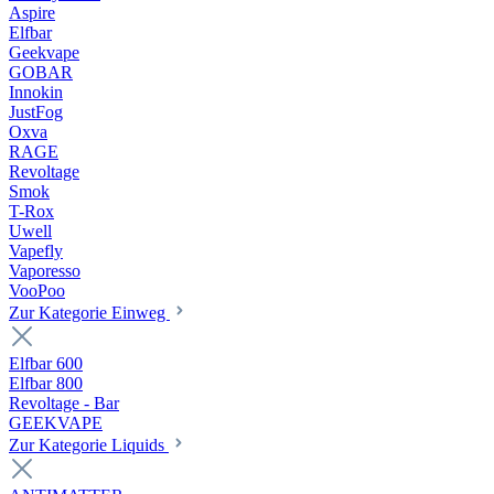
Aspire
Elfbar
Geekvape
GOBAR
Innokin
JustFog
Oxva
RAGE
Revoltage
Smok
T-Rox
Uwell
Vapefly
Vaporesso
VooPoo
Zur Kategorie Einweg
Elfbar 600
Elfbar 800
Revoltage - Bar
GEEKVAPE
Zur Kategorie Liquids