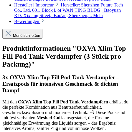
Hersteller | Importeur
Hersteller: Shenzhen Future Tech
Co., Ltd. 601, Block l, of WAN TING BLDG, Baoyuan
RD. Xixiang Street, Bao'an, Shenzhen,...
Mehr
Bewertungen
Menü schließen
Produktinformationen "OXVA Xlim Top
Fill Pod Tank Verdampfer (3 Stück pro
Packung)"
3x OXVA Xlim Top Fill Pod Tank Verdampfer –
Ersatzpods für intensiven Geschmack & dichten
Dampf
Mit den
OXVA Xlim Top Fill Pod Tank Verdampfern
erhältst du
die perfekte Kombination aus Benutzerfreundlichkeit,
Geschmacksexplosion und moderner Technik. 💨 Diese Pods sind
mit fest verbauten
Meshed Coils
ausgestattet, die für eine
gleichmäßige Erwärmung des Liquids sorgen – das Ergebnis:
intensives Aroma, sanfter Zug und voluminöse Wolken.