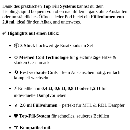
Dank des praktischen
Top-Fill-Systems
kannst du dein
Lieblingsliquid bequem von oben nachfüllen – ganz ohne Auslaufen
oder umständliches Öffnen. Jeder Pod bietet ein
Füllvolumen von
2,0 ml
, ideal für den Alltag und unterwegs.
✅ Highlights auf einen Blick:
📦
3 Stück
hochwertige Ersatzpods im Set
⚙️
Meshed Coil Technologie
für gleichmäßige Hitze &
starken Geschmack
🔄
Fest verbaute Coils
– kein Austauschen nötig, einfach
komplett wechseln
⚡ Erhältlich in
0,4 Ω, 0,6 Ω, 0,8 Ω oder 1,2 Ω
für
individuelle Dampfvorlieben
💧
2,0 ml Füllvolumen
– perfekt für MTL & RDL Dampfer
🛡️
Top-Fill-System
für schnelles, sauberes Befüllen
🔌
Kompatibel mit
: