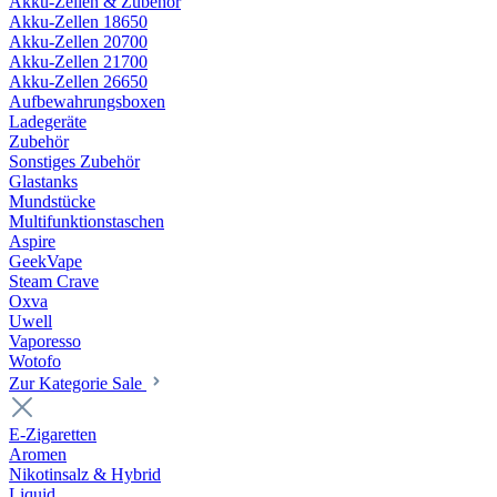
Akku-Zellen & Zubehör
Akku-Zellen 18650
Akku-Zellen 20700
Akku-Zellen 21700
Akku-Zellen 26650
Aufbewahrungsboxen
Ladegeräte
Zubehör
Sonstiges Zubehör
Glastanks
Mundstücke
Multifunktionstaschen
Aspire
GeekVape
Steam Crave
Oxva
Uwell
Vaporesso
Wotofo
Zur Kategorie Sale
E-Zigaretten
Aromen
Nikotinsalz & Hybrid
Liquid