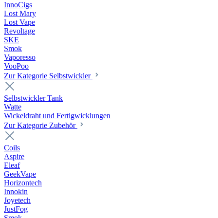
InnoCigs
Lost Mary
Lost Vape
Revoltage
SKE
Smok
Vaporesso
VooPoo
Zur Kategorie Selbstwickler
Selbstwickler Tank
Watte
Wickeldraht und Fertigwicklungen
Zur Kategorie Zubehör
Coils
Aspire
Eleaf
GeekVape
Horizontech
Innokin
Joyetech
JustFog
Smok