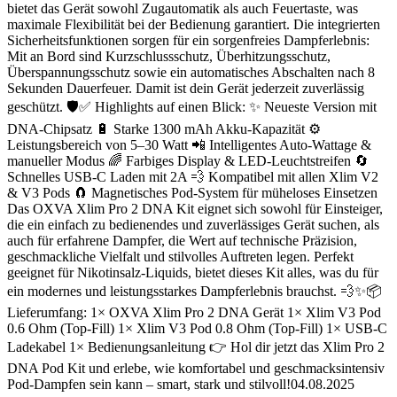
bietet das Gerät sowohl Zugautomatik als auch Feuertaste, was
maximale Flexibilität bei der Bedienung garantiert. Die integrierten
Sicherheitsfunktionen sorgen für ein sorgenfreies Dampferlebnis:
Mit an Bord sind Kurzschlussschutz, Überhitzungsschutz,
Überspannungsschutz sowie ein automatisches Abschalten nach 8
Sekunden Dauerfeuer. Damit ist dein Gerät jederzeit zuverlässig
geschützt. 🛡️✅ Highlights auf einen Blick: ✨ Neueste Version mit
DNA-Chipsatz 🔋 Starke 1300 mAh Akku-Kapazität ⚙️
Leistungsbereich von 5–30 Watt 📲 Intelligentes Auto-Wattage &
manueller Modus 🌈 Farbiges Display & LED-Leuchtstreifen 🔄
Schnelles USB-C Laden mit 2A 💨 Kompatibel mit allen Xlim V2
& V3 Pods 🧲 Magnetisches Pod-System für müheloses Einsetzen
Das OXVA Xlim Pro 2 DNA Kit eignet sich sowohl für Einsteiger,
die ein einfach zu bedienendes und zuverlässiges Gerät suchen, als
auch für erfahrene Dampfer, die Wert auf technische Präzision,
geschmackliche Vielfalt und stilvolles Auftreten legen. Perfekt
geeignet für Nikotinsalz-Liquids, bietet dieses Kit alles, was du für
ein modernes und leistungsstarkes Dampferlebnis brauchst. 💨✨📦
Lieferumfang: 1× OXVA Xlim Pro 2 DNA Gerät 1× Xlim V3 Pod
0.6 Ohm (Top-Fill) 1× Xlim V3 Pod 0.8 Ohm (Top-Fill) 1× USB-C
Ladekabel 1× Bedienungsanleitung 👉 Hol dir jetzt das Xlim Pro 2
DNA Pod Kit und erlebe, wie komfortabel und geschmacksintensiv
Pod-Dampfen sein kann – smart, stark und stilvoll!04.08.2025