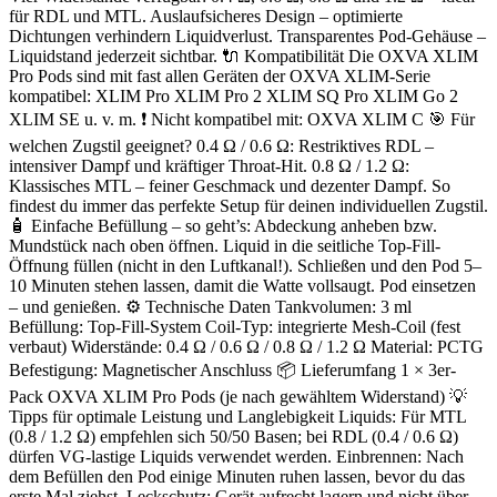
für RDL und MTL. Auslaufsicheres Design – optimierte
Dichtungen verhindern Liquidverlust. Transparentes Pod-Gehäuse –
Liquidstand jederzeit sichtbar. 🔌 Kompatibilität Die OXVA XLIM
Pro Pods sind mit fast allen Geräten der OXVA XLIM-Serie
kompatibel: XLIM Pro XLIM Pro 2 XLIM SQ Pro XLIM Go 2
XLIM SE u. v. m. ❗ Nicht kompatibel mit: OXVA XLIM C 🎯 Für
welchen Zugstil geeignet? 0.4 Ω / 0.6 Ω: Restriktives RDL –
intensiver Dampf und kräftiger Throat-Hit. 0.8 Ω / 1.2 Ω:
Klassisches MTL – feiner Geschmack und dezenter Dampf. So
findest du immer das perfekte Setup für deinen individuellen Zugstil.
🧴 Einfache Befüllung – so geht’s: Abdeckung anheben bzw.
Mundstück nach oben öffnen. Liquid in die seitliche Top-Fill-
Öffnung füllen (nicht in den Luftkanal!). Schließen und den Pod 5–
10 Minuten stehen lassen, damit die Watte vollsaugt. Pod einsetzen
– und genießen. ⚙️ Technische Daten Tankvolumen: 3 ml
Befüllung: Top-Fill-System Coil-Typ: integrierte Mesh-Coil (fest
verbaut) Widerstände: 0.4 Ω / 0.6 Ω / 0.8 Ω / 1.2 Ω Material: PCTG
Befestigung: Magnetischer Anschluss 📦 Lieferumfang 1 × 3er-
Pack OXVA XLIM Pro Pods (je nach gewähltem Widerstand) 💡
Tipps für optimale Leistung und Langlebigkeit Liquids: Für MTL
(0.8 / 1.2 Ω) empfehlen sich 50/50 Basen; bei RDL (0.4 / 0.6 Ω)
dürfen VG-lastige Liquids verwendet werden. Einbrennen: Nach
dem Befüllen den Pod einige Minuten ruhen lassen, bevor du das
erste Mal ziehst. Leckschutz: Gerät aufrecht lagern und nicht über