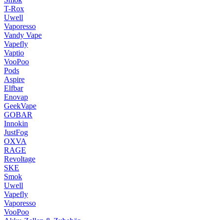
T-Rox
Uwell
Vaporesso
Vandy Vape
Vapefly
Vaptio
VooPoo
Pods
Aspire
Elfbar
Enovap
GeekVape
GOBAR
Innokin
JustFog
OXVA
RAGE
Revoltage
SKE
Smok
Uwell
Vapefly
Vaporesso
VooPoo