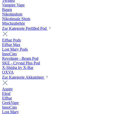
Twisted
Vampire Vape
Basen
Nikotinshots
Nikotinsalz Shots
Mischzubehör
Zur Kategorie Prefilled Pod
Elfbar Pods
Elfbar Max
Lost Mary Pods
InnoCigs
Revoltage - Beam Pod
SKE - Crystal Plus Pod
X-Shisha by X-Bar
OXVA
Zur Kategorie Akkuträger
Aspire
Eleaf
Elfbar
GeekVape
InnoCigs
Lost Mary