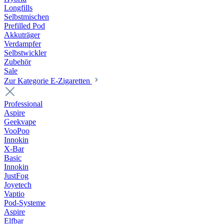
Longfills
Selbstmischen
Prefilled Pod
Akkuträger
Verdampfer
Selbstwickler
Zubehör
Sale
Zur Kategorie E-Zigaretten
Professional
Aspire
Geekvape
VooPoo
Innokin
X-Bar
Basic
Innokin
JustFog
Joyetech
Vaptio
Pod-Systeme
Aspire
Elfbar