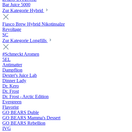
Bar Juice 5000
Zur Kategorie Hybrid
Fiasco Brew Hybrid Nikotinsalze
Revoltage
SC
Zur Kategorie Longfills
#Schmeckt Aromen
5EL
Antimatter
Dampflion
Dexter's Juice Lab
Dinner Lady
Dr. Kero
Dr. Frost
Dr. Frost - Arctic Edition
Evergreen
Flavorist
GO BEARS Duble
GO BEARS Mamma's Dessert
GO BEARS Rebellion
IVG