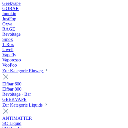
Geekvape
GOBAR
Innokin
JustFog
Oxva
RAGE
Revoltage
Smok
T-Rox
Uwell
Vapefly
Vaporesso
VooPoo
Zur Kategorie Einweg
Elfbar 600
Elfbar 800
Revoltage - Bar
GEEKVAPE
Zur Kategorie Liquids
ANTIMATTER
SC-Liquid