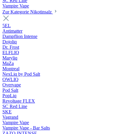
SC Red Line
Vampire Vape
Zur Kategorie Nikotinsalz
5EL
Antimatter
Dampflion Intense
Dojoliq
Dr. Frost
ELFLIQ
Maryliq
MaZa
Montreal
NexLiq by Pod Salt
OWLIQ
Overvape
Pod Salt
PopLiq
Revoltage FLEX
SC Red Line
SKE
Vagrand
Vampire Vape
Vampire Vape - Bar Salts
ZAZO INTENSE