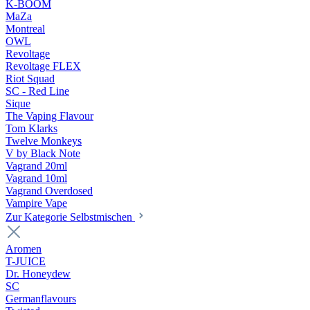
K-BOOM
MaZa
Montreal
OWL
Revoltage
Revoltage FLEX
Riot Squad
SC - Red Line
Sique
The Vaping Flavour
Tom Klarks
Twelve Monkeys
V by Black Note
Vagrand 20ml
Vagrand 10ml
Vagrand Overdosed
Vampire Vape
Zur Kategorie Selbstmischen
Aromen
T-JUICE
Dr. Honeydew
SC
Germanflavours